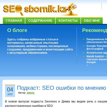
ГЛАВНАЯ
СОДЕРЖАНИЕ
КОНТАКТЫ
ОБО МНЕ
О блоге
Рекомен
Здесь собраны избранные статьи и
Ежеденевное б
обновление No
материалы, написанные опытными
seoшниками, вебмастерами, посвященные
Google Translat
фотографий
созданию, продвижению и монетизации сайта
с регулярным обновлением.
Актуальные ад
WebM AddUrl –
«загона» ваших
Google
Существует воп
ответить даже 
Переводчик Goo
Подкаст: SEO ошибки по мнению 
04
Автор:
admin
АПР
В новом выпуске подкаста Seonews и Димка мы ведем речь о нашу
распространенных ошибках в SEO: