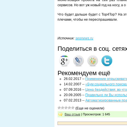
Монетизация проекта на сей раз плани
сервисов. Но вот уж новый год на носу, а 
Что будет дальше будет с Top4Top? На э
плечами, чтобы не переспрашивали.
Источник:
seonews.ru
Поделиться в соц. сетя
Рекомендуем ещё
26.02.2017 --
Применение опрыскивате
14.02.2007 --
«Бум социального поиска
07.09.2016 --
Цена бездействия: во чт
20.09.2005 --
Правильно ли Вы исполь
07.02.2013 --
Автоматизированные пр
(Еще не оценили)
Ваш отзыв
| Просмотров: 1 645