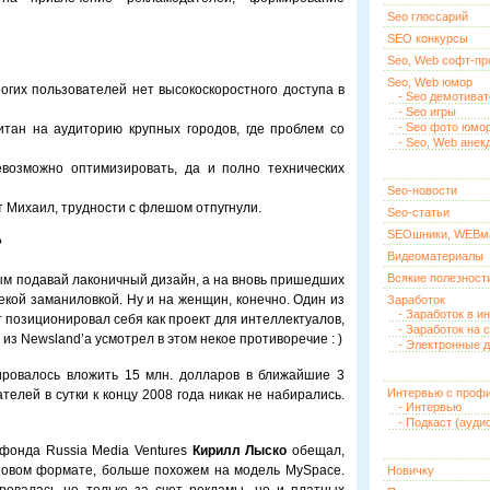
Seo глоссарий
SEO конкурсы
Seo, Web софт-п
Seo, Web юмор
огих пользователей нет высокоскоростного доступа в
- Seo демотива
- Seo игры
- Seo фото юмо
тан на аудиторию крупных городов, где проблем со
- Seo, Web анек
возможно оптимизировать, да и полно технических
Seo-новости
т Михаил, трудности с флешом отпугнули.
Seo-статьи
SEOшники, WEBм
?
Видеоматериалы
Всякие полезност
рым подавай лаконичный дизайн, а на вновь пришедших
некой заманиловкой. Ну и на женщин, конечно. Один из
Заработок
- Заработок в и
т позиционировал себя как проект для интеллектуалов,
- Заработок на 
 из Newsland’а усмотрел в этом некое противоречие : )
- Электронные д
ировалось вложить 15 млн. долларов в ближайшие 3
Интервью с проф
телей в сутки к концу 2008 года никак не набирались.
- Интервью
- Подкаст (ауди
 фонда Russia Media Ventures
Кирилл Лыско
обещал,
 новом формате, больше похожем на модель MySpace.
Новичку