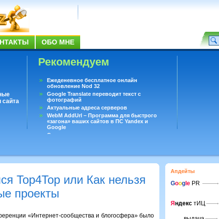
НТАКТЫ
ОБО МНЕ
Рекомендуем
Ежеденевное бесплатное онлайн
обновление Nod 32
ные
Google Translate переводит текст с
фотографий
 сайта
Актуальные адреса серверов
WebM AddUrl – Программа для быстрого
«загона» ваших сайтов в ПС Yandex и
Google
Существует вопросы, на которые не может
ответить даже Google
Переводчик Google для Android
Апдейты
ся Top4Top или Как нельзя
G
o
o
g
le
PR
ые проекты
Я
ндекс
тИЦ
нференции «Интернет-сообщества и блогосфера» было
выдача