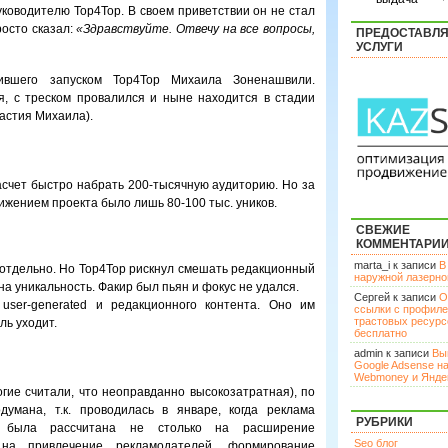
руководителю Top4Top. В своем приветствии он не стал
росто сказал:
«Здравствуйте. Отвечу на все вопросы,
ПРЕДОСТАВЛ
УСЛУГИ
дившего запуском Top4Top Михаила Зоненашвили.
ся, с треском провалился и ныне находится в стадии
частия Михаила).
асчет быстро набрать 200-тысячную аудиторию. Но за
жением проекта было лишь 80-100 тыс. уников.
СВЕЖИЕ
КОММЕНТАРИ
marta_i к записи
В
 отдельно. Но Top4Top рискнул смешать редакционный
наружной лазерн
на уникальность. Факир был пьян и фокус не удался.
Сергей к записи
О
user-generated и редакционного контента. Оно им
ссылки с профил
трастовых ресурс
ль уходит.
бесплатно
admin к записи
Вы
Google Adsense н
Webmoney и Янде
гие считали, что неоправданно высокозатратная), по
умана, т.к. проводилась в январе, когда реклама
РУБРИКИ
И была рассчитана не столько на расширение
Seo блог
 на привлечение рекламодателей, формирование