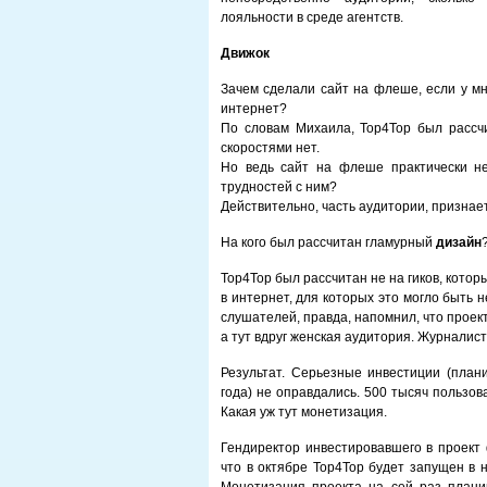
лояльности в среде агентств.
Движок
Зачем сделали сайт на флеше, если у мн
интернет?
По словам Михаила, Top4Top был рассчи
скоростями нет.
Но ведь сайт на флеше практически не
трудностей с ним?
Действительно, часть аудитории, признае
На кого был рассчитан гламурный
дизайн
Top4Top был рассчитан не на гиков, кото
в интернет, для которых это могло быть 
слушателей, правда, напомнил, что проек
а тут вдруг женская аудитория. Журналист
Результат. Серьезные инвестиции (план
года) не оправдались. 500 тысяч пользова
Какая уж тут монетизация.
Гендиректор инвестировавшего в проект
что в октябре Top4Top будет запущен в