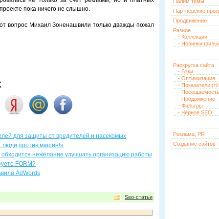
ровалась не только за счет рекламы, но и платных
Палим темы
о проекте пока ничего не слышно.
Партнерские про
Продвижение
тот вопрос Михаил Зоненашвили только дважды пожал
Разное
- Коллекции
- Новинки филь
Раскрутка сайта
- Бэки
- Оптимизация
х
- Показатели (тИ
- Посещаемост
- Продвижение
- Фильтры
- Чёрное SEO
Реклама, PR
лей для защиты от вредителей и насекомых
Создание сайтов
: люди против машин!»
о обходится нежелание улучшать организацию работы
зуете FORM?
авила AdWords
Seo-статьи