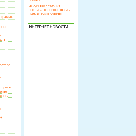
работает
Искусство создания
логотипа: основные шаги и
практические советы
рограммы
торы
ИНТЕРНЕТ НОВОСТИ
р
доты
астера
и
нтернете
сайте
еньги
и
о)