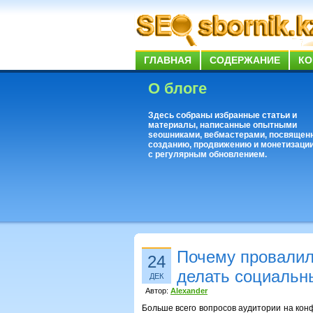
ГЛАВНАЯ
СОДЕРЖАНИЕ
КО
О блоге
Здесь собраны избранные статьи и
материалы, написанные опытными
seoшниками, вебмастерами, посвящен
созданию, продвижению и монетизации
с регулярным обновлением.
Почему провалил
24
делать социальн
ДЕК
Автор:
Alexander
Больше всего вопросов аудитории на ко