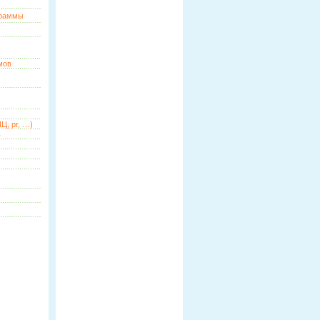
граммы
мов
Ц, pr, …)
ь