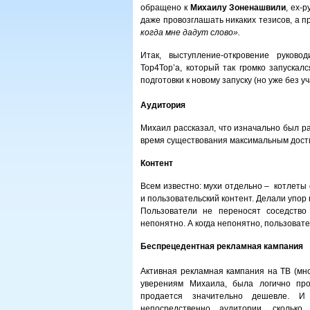
обращено к
Михаилу Зоненашвили
, ex-
даже провозглашать никаких тезисов, а п
когда мне дадут слово».
Итак, выступление-откровение руково
Top4Top’а, который так громко запускал
подготовки к новому запуску (но уже без у
Аудитория
Михаил рассказал, что изначально был р
время существования максимальным дости
Контент
Всем известно: мухи отдельно – котлеты
и пользовательский контент. Делали упор 
Пользователи не переносят соседство 
непонятно. А когда непонятно, пользовате
Беспрецедентная рекламная кампания
Активная рекламная кампания на ТВ (мно
уверениям Михаила, была логично прод
продается значительно дешевле. 
непосредственно аудитории, сколько