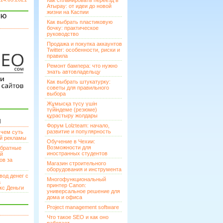
Как спланировать переезд в
Атырау: от идеи до новой
жизни на Каспии
ЯЮ
Как выбрать пластиковую
бочку: практическое
руководство
Продажа и покупка аккаунтов
Twitter: особенности, риски и
правила
Ремонт бампера: что нужно
знать автовладельцу
Как выбрать штукатурку:
советы для правильного
выбора
Жұмысқа түсу үшін
түйіндеме (резюме)
құрастыру жолдары
И
Форум Lolzteam: начало,
развитие и популярность
 чем суть
ой рекламы
Обучение в Чехии:
Возможности для
братные
иностранных студентов
ей
ов за
Магазин строительного
оборудования и инструмента
вод денег с
Многофункциональный
а
принтер Canon:
кс Деньги
универсальное решение для
дома и офиса
Project management software
Что такое SEO и как оно