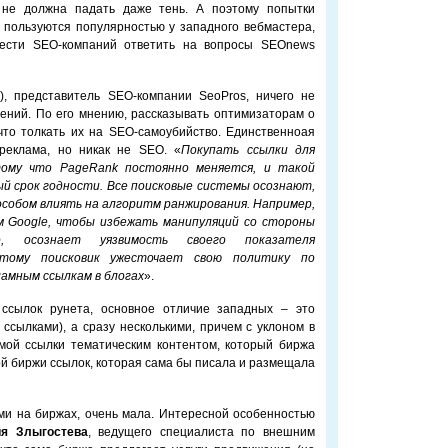
 не должна падать даже тень. А поэтому попытки
 пользуются популярностью у западного вебмастера,
ести SEO-компаний ответить на вопросы SEOnews
e), представитель SEO-компании SeoPros, ничего не
ений. По его мнению, рассказывать оптимизаторам о
что толкать их на SEO-самоубийство. Единственноая
реклама, но никак не SEO. «
Покупать ссылки для
тому что PageRank постоянно меняется, и такой
й срок годности. Все поисковые системы осознают,
собом влиять на алгоритм ранжирования. Например,
м Google, чтобы избежать манипуляций со стороны
но, осознает уязвимость своего показателя
тому поисковик ужесточает свою политику по
амным ссылкам в блогах
».
ссылок рунета, основное отличие западных – это
ссылками), а сразу несколькими, причем с уклоном в
мой ссылки тематическим контентом, который биржа
ной биржи cсылок, которая сама бы писала и размещала
ми на биржах, очень мала. Интересной особенностью
ия Злыгостева
, ведущего специалиста по внешним