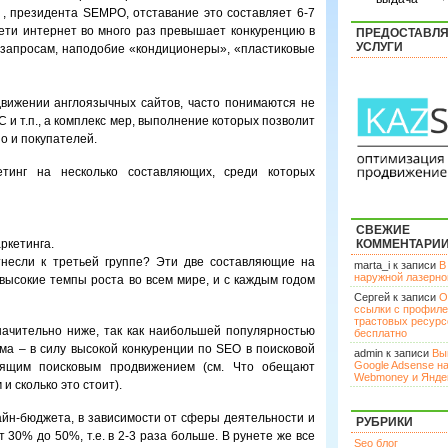
, , президента SEMPO, отставание это составляет 6-7
сети интернет во много раз превышает конкуренцию в
ПРЕДОСТАВЛ
УСЛУГИ
 запросам, наподобие «кондиционеры», «пластиковые
движении англоязычных сайтов, часто понимаются не
 и т.п., а комплекс мер, выполнение которых позволит
но и покупателей.
етинг на несколько составляющих, среди которых
СВЕЖИЕ
ркетинга.
КОММЕНТАРИ
тнесли к третьей группе? Эти две составляющие на
marta_i к записи
В
наружной лазерн
ысокие темпы роста во всем мире, и с каждым годом
Сергей к записи
О
ссылки с профил
трастовых ресурс
ачительно ниже, так как наибольшей популярностью
бесплатно
ама – в силу высокой конкуренции по SEO в поисковой
admin к записи
Вы
Google Adsense н
ящим поисковым продвижением (см. Что обещают
Webmoney и Янде
 сколько это стоит).
йн-бюджета, в зависимости от сферы деятельности и
РУБРИКИ
 30% до 50%, т.е. в 2-3 раза больше. В рунете же все
Seo блог