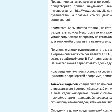
Правда, иногда встречаются и не особо
олицетворяет пример неудачного вы
путешествиям: http://www.post-gazett
путешествий, а платные ссылки демон
встречаются)
Кроме того, большинство страниц, на кот
результаты поиска. Некоторые их них даж
установить Adware-программу на компьют
для того, чтобы оплачивать на нем ссылку 
По мнению многих рунетовских знатоков з
американских бирж ссылок является
TLA
(
ссылок с сайтов/блогов. В TLA принимаютс
Вебмастер может зарабатывать здесь дву
- размещение текстовых ссылок на своем 
- участие в партнерской программе, пригл
Алексей Кадыров
, специалист по поиск
описывал этого брокера: «
Закрытый от п
в виде картинок-превью. Такая систе
последнее время интерфейс сервиса и
скриншоту веб-мастеров, что негативно
Определить других представителей ссыло