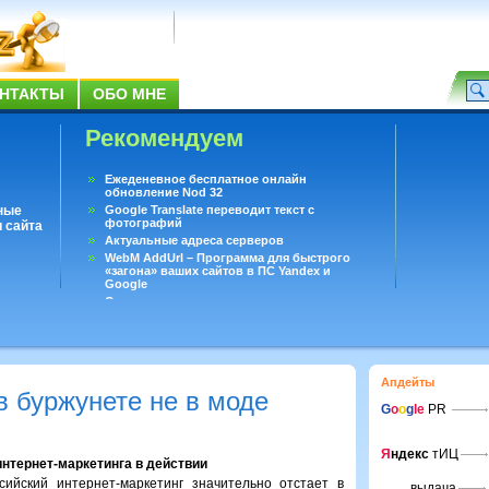
НТАКТЫ
ОБО МНЕ
Рекомендуем
Ежеденевное бесплатное онлайн
обновление Nod 32
ные
Google Translate переводит текст с
фотографий
 сайта
Актуальные адреса серверов
WebM AddUrl – Программа для быстрого
«загона» ваших сайтов в ПС Yandex и
Google
Существует вопросы, на которые не может
ответить даже Google
Переводчик Google для Android
Апдейты
в буржунете не в моде
G
o
o
g
le
PR
Я
ндекс
тИЦ
нтернет-маркетинга в действии
сийский интернет-маркетинг значительно отстает в
выдача