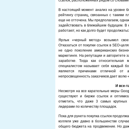
ссылок, расположенных рядом со словами
В настоящий момент анализ на уровне бл
рейтингу страниц, связанных с такими п
еще не отточена. Мы предполагаем, однак
задействовать в ближайшем будущем. В
работают, но как долго будет продолжаться
Ярлык «черный метод» возымел свое
Отказаться от покупки ссылок в SEO-целя
не одно поколение американских бизне
маркетинге. На репутации и авторитете з
заработке. Тогда как относительная 
специалистом называет себя каждый бо
являются причинами отличной от 
непросвещенность заказчиков дает волю «
И все-т
Несмотря на все карательные меры Googl
существуют и биржи ссылок и оптимиз
отметить, что даже 3 самых крупных 
лидерами по количеству площадок.
Пока для рунета покупка ссылок продолж
коллеги уже давно в большинстве случа
общего бюджета на продвижение. Но даже 