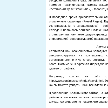
ресурсам компании Ingate, является то,
примере Textlinkbrokers). «
Биржа ссыло
достижения целей клиента
», – говорит 
В последнее время привлекательной ал
оплаченные страницы (PresellPages). Е
учитывались (и не штрафовались) – доб
Отсюда и появилось понятие Оплаченная 
страница», вы покупаете целую страницу 
информацией, сопровождаемой насыщенн
Акулы 
Отличительной особенностью западных 
специализируются на контекстных 
естественными, они четко соответствуют
блога. Помимо SEO-эффекта (передача вес
целевого трафика.
Например, ссылки на сайт о
http://www.suntimes.com/index/travel.html
как вы можете увидеть ниже, все платные
В дополнение, большинство сайтов, на ко
рейтинг в поисковых системах, что говорит
случае, как минимум не похоже, что она вр