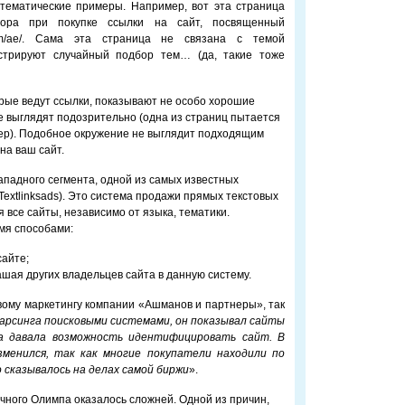
 тематические примеры. Например, вот эта страница
бора при покупке ссылки на сайт, посвященный
e.com/ae/. Сама эта страница не связана с темой
стрируют случайный подбор тем… (да, такие тоже
орые ведут ссылки, показывают не особо хорошие
е выглядят подозрительно (одна из страниц пытается
ер). Подобное окружение не выглядит подходящим
на ваш сайт.
ападного сегмента, одной из самых известных
Textlinksads). Это система продажи прямых текстовых
я все сайты, независимо от языка, тематики.
мя способами:
сайте;
ашая других владельцев сайта в данную систему.
овому маркетингу компании «Ашманов и партнеры», так
арсинга поисковыми системами, он показывал сайты
ма давала возможность идентифицировать сайт. В
зменился, так как многие покупатели находили по
 сказывалось на делах самой биржи
».
чного Олимпа оказалось сложней. Одной из причин,