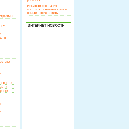
работает
Искусство создания
логотипа: основные шаги и
практические советы
рограммы
торы
ИНТЕРНЕТ НОВОСТИ
р
доты
астера
и
нтернете
сайте
еньги
и
о)