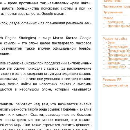
Палим темы
e – ярого противника так называемых «paid links».
Партнерские про
м работы большинства поисковых систем и при их
Продвижение
з нормативов качества Google гласит:
Разное
- Коллекции
ылок, разработанных для повышения рейтинга веб-
- Новинки филь
h Engine Strategies) в лице Мэтта
Каттса
Google
Раскрутка сайта
- Бэки
е ссылки – это зло»! Далее последовало массовое
- Оптимизация
 результатом также вполне официальной борьбы
- Показатели (тИ
ением.
- Посещаемост
- Продвижение
- Фильтры
упке ссылок на биржах при продвижении англоязычных
- Чёрное SEO
 все эти ссылки приходят с сайтов, где расположение
о лежит в основе создания структуры входящих ссылок,
анизмами, после чего они уменьшают вес этих ссылок.
Реклама, PR
ржу, можно найти на новостных сайтах с высоким
Создание сайтов
щаются в небольшом блоке, который называется
ханизмы работают над тем, что называется анализ
снизить ценность такого рода ссылок. Подобный анализ
локи, или секции. Ссылки, размещенные по боковым
ут рассматриваться как менее важные, чем ссылки,
еб-страницы. Они также стремятся снизить ценность