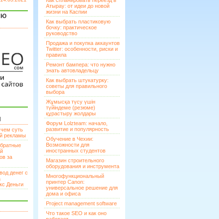
Как спланировать переезд в
Атырау: от идеи до новой
жизни на Каспии
ЯЮ
Как выбрать пластиковую
бочку: практическое
руководство
Продажа и покупка аккаунтов
Twitter: особенности, риски и
правила
Ремонт бампера: что нужно
знать автовладельцу
Как выбрать штукатурку:
советы для правильного
выбора
Жұмысқа түсу үшін
түйіндеме (резюме)
құрастыру жолдары
И
Форум Lolzteam: начало,
развитие и популярность
 чем суть
ой рекламы
Обучение в Чехии:
Возможности для
братные
иностранных студентов
ей
ов за
Магазин строительного
оборудования и инструмента
вод денег с
Многофункциональный
а
принтер Canon:
кс Деньги
универсальное решение для
дома и офиса
Project management software
Что такое SEO и как оно