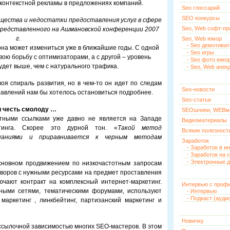
 контекстной рекламы в предложениях компаний.
Seo глоссарий
SEO конкурсы
щества и недостатки предоставления услуг в сфере
Seo, Web софт-п
представленного на Ашмановской конференции 2007
г
.
Seo, Web юмор
- Seo демотива
она может измениться уже в ближайшие годы. С одной
- Seo игры
ою борьбу с оптимизаторами, а с другой – уровень
- Seo фото юмо
удет выше, чем с натурального трафика.
- Seo, Web анек
воя спираль развития, но в чем-то он идет по следам
Seo-новости
правлений нам бы хотелось остановиться подробнее.
Seo-статьи
и честь смолоду …
SEOшники, WEBм
атными ссылками уже давно не является на Западе
Видеоматериалы
тинга. Скорее это дурной тон. «
Такой метод
Всякие полезност
мпаниями и приравнивается к черным методам
Заработок
- Заработок в и
- Заработок на 
- Электронные д
сновном продвижением по низкочастотным запросам
еговоров с нужными ресурсами на предмет проставления
чают контракт на комплексный интернет-маркетинг.
Интервью с проф
ьными сетями, тематическими форумами, используют
- Интервью
- Подкаст (ауди
маркетинг , линкбейтинг, партизанский маркетинг и
Новичку
ссылочной зависимостью многих SEO-мастеров. В этом