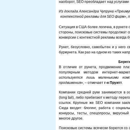
наоборот, SEO преобладает над услугами
Из доклада Александра Чупруна «Преиму
контекстной рекламы для SEO фирм», 
Ситуация в США более логична, в рунете 
стороны, поисковые системы продолжат св
конверсии с контекстной рекламы всегда б
Рунет, безусловно, самобытен и у него с
буржунета. Как раз на одном из таких на
Берег
В отличие от рунета, продвижение пл
популярным методом интернет-марке
используется лишь маленькими ко
продвижения
», – отмечает
г-н Пруитт
.
Компании средней руки занимаются в о
(long tail), либо прибегают к методу пер
ссылок. Крупные же SEO компании заклю
Сюда входит: блогинг, работа с социал
конкурсы, тесты, спецопросы, вирусный 
многое другое.
Поисковые системы всячески борются со 