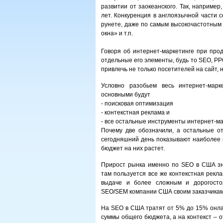
развитии от заокеанского. Так, например
лет. Конкуренция в англоязычной части 
рунете, даже по самым высокочастотным
окна» и т.п.
Говоря об интернет-маркетинге при про
отдельные его элементы, будь то SEO, PPC
привлечь не только посетителей на сайт, 
Условно разобьем весь интернет-марк
основными будут
- поисковая оптимизация
- контекстная реклама и
- все остальные инструменты интернет-ма
Почему две обозначили, а остальные о
сегодняшний день показывают наиболее в
бюджет на них растет.
Прирост рынка именно по SEO в США зн
там пользуется все же контекстная рекл
выдаче и более сложным и дорогосто
SEO/SEM компании США своим заказчикам и
На SEO в США тратят от 5% до 15% онла
суммы общего бюджета, а на контекст – от