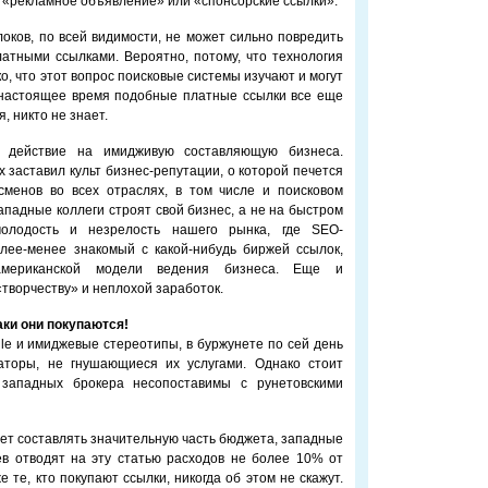
 «рекламное объявление» или «спонсорские ссылки».
оков, по всей видимости, не может сильно повредить
латными ссылками. Вероятно, потому, что технология
о, что этот вопрос поисковые системы изучают и могут
 настоящее время подобные платные ссылки все еще
, никто не знает.
 действие на имидживую составляющую бизнеса.
х заставил культ бизнес-репутации, о которой печется
сменов во всех отраслях, в том числе и поисковом
ападные коллеги строят свой бизнес, а не на быстром
молодость и незрелость нашего рынка, где SEO-
лее-менее знакомый с какой-нибудь биржей ссылок,
американской модели ведения бизнеса. Еще и
творчеству» и неплохой заработок.
аки они покупаются!
e и имиджевые стереотипы, в буржунете по сей день
аторы, не гнушающиеся их услугами. Однако стоит
западных брокера несопоставимы с рунетовскими
ает составлять значительную часть бюджета, западные
ев отводят на эту статью расходов не более 10% от
те, кто покупают ссылки, никогда об этом не скажут.