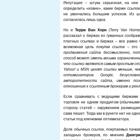
Репутация – штука серьезная, на нее
определить «извне», какие биржи ссылок
не увенчались большим успехом. Из ш
согласилась лишь одна.
Но и
Терри Ван Хорн
(Terry Van Horn
рассказал о биржах из гуманных соображ
платных ссылках и биржах – все равно 
возможная цель покупки ссылок – это 
продвижения сайта бессмысленно, по
способ может иметь весьма ограниченны
что ссылки являются самым простым спо
Yahoo! и MSN ценят ссылки меньше, че
оптимизаторов. Google, безуслов
авторитетности сайта, именно поэ
отношению к ссылочным брокерам и рекл
Если сравнивать с ведущими биржами 
торговля не одним продуктом (обычными 
сторону статей – окружением размещае
сама пишет. Тогда как в рунете нет ни од
статьи под ключевики оптимизатора.
Доля обычных ссылок, покупаемых пачка
западных брокеров, по мнению
Дмитр