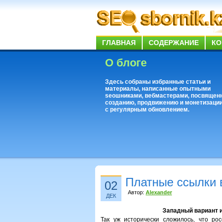
ГЛАВНАЯ
СОДЕРЖАНИЕ
КО
О блоге
Здесь собраны избранные статьи и
материалы, написанные опытными
seoшниками, вебмастерами, посвящен
созданию, продвижению и монетизации
с регулярным обновлением.
Платные ссылки 
02
Автор:
Alexander
ДЕК
Западный вариант и
Так уж исторически сложилось, что рос