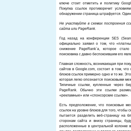
ключе стоит отметить и политику Googl
Покупка ссылок противоречит условия
обнаружении страница штрафуется. Один и
Не участвуйте в схемах построения сс
сайта или PageRank
.
Год назад на конференции SES (Searc
официально заявил о том, что «платны
снижение PageRank`а, которое стало
поисковика с давно беспокоившим его явл
Главная сложность, возникающая при пок
сайтов в Google.com, состоит в том, что
блоков ссылок примерно одно и то же. Эт
которая легко опознается поисковыми мех
Типичные ссылки, купленные через би
PageRank. Обычно эти ссылки разме
«рекламные» или «спонсорские ссылки».
Есть предположение, что поисковые ме
ссылок на уровне блоков для того, чтобы 
пытается разделить веб-страницу на б
сторонам сайта и внизу страницы, буд
расположенные в центральной колонке в