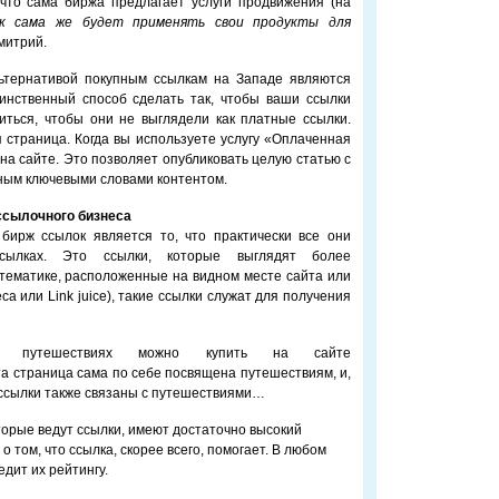
 что сама биржа предлагает услуги продвижения (на
к сама же будет применять свои продукты для
Дмитрий.
ьтернативой покупным ссылкам на Западе являются
динственный способ сделать так, чтобы ваши ссылки
иться, чтобы они не выглядели как платные ссылки.
страница. Когда вы используете услугу «Оплаченная
на сайте. Это позволяет опубликовать целую статью с
ым ключевыми словами контентом.
ссылочного бизнеса
бирж ссылок является то, что практически все они
ссылках. Это ссылки, которые выглядят более
 тематике, расположенные на видном месте сайта или
а или Link juice), такие ссылки служат для получения
 путешествиях можно купить на сайте
. Эта страница сама по себе посвящена путешествиям, и,
 ссылки также связаны с путешествиями…
торые ведут ссылки, имеют достаточно высокий
 о том, что ссылка, скорее всего, помогает. В любом
едит их рейтингу.