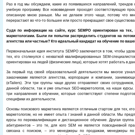
Раз в год мы обсуждаем, какие из появившихся направлений, трендов 
учебную программу. Все нововведения проходят соответствующую про
описанную мною раньше. Мы не делаем этого чаще, потому что мн
перерастают во что-то большее или просто прекращают свое существова
Судя по информации на сайте, курс SEMPO ориентирован на тех, 
маркетологами. Были ли попытки распределить студентов на потоки:
агентства или частные? Кто идеальный кандидат на обучение по ваш
Первоначальная идея института SEMPO заключается в том, чтобы удов
тех, кто столкнулся с нехваткой квалифицированных SEM-специалистов
ориентирован на людей (физические лица), которые хотят работать в дан
За первый год своей образовательной деятельности мы многое узна
заказчиками являются агентства, корпорации и компании, занимающи
(eTailers). Эти три группы чаще других отправляют своих сотрудников,
данной области, так и уже опытных SEO-маркетологов, на наши курсы
три направления в обучении, которые соответствуют степени подгото
специфики их деятельности.
Основы поискового маркетинга являются отличным стартом для тех, кто
маркетологом, но не имеет опыта / знаний в данной области. Мы предл
курсы по переквалификации и дистанционное обучение. Другая групп
абитуриентов – это те, для кого SEM не является повседневной пра
связана с поиском, – это менеджеры по продажам, менеджеры по 