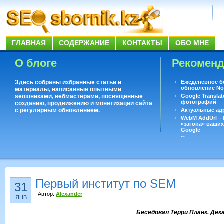
ГЛАВНАЯ
СОДЕРЖАНИЕ
КОНТАКТЫ
ОБО МНЕ
О блоге
Рекомен
Здесь собраны избранные статьи и
Ежеденевное б
обновление No
материалы, написанные опытными
seoшниками, вебмастерами, посвященные
Google Translat
фотографий
созданию, продвижению и монетизации сайта
с регулярным обновлением.
Актуальные ад
WebM AddUrl –
«загона» ваших
Google
Существует воп
ответить даже 
Переводчик Goo
Первый институт по SEM
31
Автор:
Alexander
ЯНВ
Беседовал Терри Планк. Де