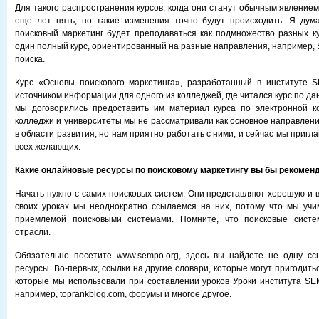
Для такого распространения курсов, когда они станут обычным явление
еще лет пять, но такие изменения точно будут происходить. Я дум
поисковый маркетинг будет преподаваться как подмножество разных к
один полный курс, ориентированный на разные направления, например, 
поиска.
Курс «Основы поискового маркетинга», разработанный в институте 
источником информации для одного из колледжей, где читался курс по да
мы договорились предоставить им материал курса по электронной к
колледжи и университеты мы не рассматривали как основное направлен
в области развития, но нам приятно работать с ними, и сейчас мы пригл
всех желающих.
Какие онлайновые ресурсы по поисковому маркетингу вы бы рекомен
Начать нужно с самих поисковых систем. Они представляют хорошую и
своих уроках мы неоднократно ссылаемся на них, потому что мы учи
приемлемой поисковыми системами. Помните, что поисковые систе
отрасли.
Обязательно посетите www.sempo.org, здесь вы найдете не одну сс
ресурсы. Во-первых, ссылки на другие словари, которые могут пригодитьс
которые мы использовали при составлении уроков Уроки института SE
например, toprankblog.com, форумы и многое другое.