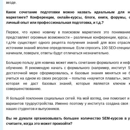
везде.
Какое сочетание подготовки можно назвать идеальным для н
маркетинге? Конференции, онлайн-курсы, блоги, книги, форумы, 
личный опыт или профессиональная подготовка, и т.д.?
Первое, что нужно новичку в поисковом маркетинге это понимани
представляет огромные возможности – различные конференции, курсы, 
т.д.Не существует одного рецепта получения знаний для всех отрасл
источники знаний вполне определенные. Если спросить 100 SEO-специали
начинали, поверьте, ответы будут отличаться незначительно.
Большую пользу для новичка может иметь сочетание формального и неф
обучению. Я рекомендую начать с формального (например, институт 
достаточной мере сформировалась, и базовые знания меняться не б
учиться на одном из своих ресурсов – попытка «научится плавать», экс
которая не даст базовых знаний, которые являются ключом к
совершенствованию.
Я большой поклонник социальных сетей. На мой взгляд, они помогают и 
вариантов трудоустройства. Именно поэтому у института создана своя 
наших студентов и выпускников.
Вы не думали организовывать большее количество SEM-курсов в у
считаете, когда это может произойти?