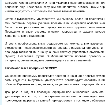
Брюммер, Фионн Даунхилл и Энтони Мюллер. После его составления, пл
рецензию еще нескольким ведущим специалистам области. Таким обр
ничего не упустить и затронуть все самые важные моменты.
Затем с руководством университета мы выбрали более 30 практикующ
Они составили первые учебные проекты в их конкретной области зна
были также разосланы на оценку нескольким группам авторитетны
Последние в свою очередь вносили коррективы и давали реком
дополнительного содержания.
И уже с профессиональным редактором мы окончательно выверяли 
обеспечения последовательности материала в рамках одного урока. И т
процедур включали их в нашу онлайн-систему управления обучением 
System). Последняя группа SEM-специалистов провела проверку «
интернете, делая последние рекомендации в плане изменений.
Как обновляется программа SEMPO?
Обновления программы происходят постоянно, начиная с первых студент
сами студенты, выпускники университета рекомендуют обратить вни
области. Оценивая их предложения, мы делаем соответствующие обновл
Два раза в год мы проводим официальное обновление учебного 
удостовериться в том, что программа полностью соответствует тем
происходили на рынке за данный период с момента последнего обновлен