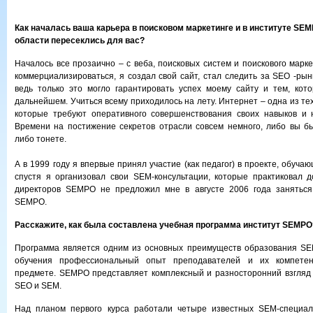
Как началась ваша карьера в поисковом маркетинге и в институте SEM
области пересеклись для вас?
Началось все прозаично – с веба, поисковых систем и поискового марке
коммерциализироваться, я создал свой сайт, стал следить за SEO -рынк
ведь только это могло гарантировать успех моему сайту и тем, кот
дальнейшем. Учиться всему приходилось на лету. Интернет – одна из те
которые требуют оперативного совершенствования своих навыков и н
Времени на постижение секретов отрасли совсем немного, либо вы бы
либо тонете.
А в 1999 году я впервые принял участие (как педагог) в проекте, обуч
спустя я организовал свои SEM-консультации, которые практиковал д
директоров SEMPO не предложил мне в августе 2006 года заняться
SEMPO.
Расскажите, как была составлена учебная программа институт SEMPO
Программа является одним из основных преимуществ образования SE
обучения профессиональный опыт преподавателей и их компете
предмете. SEMPO представляет комплексный и разносторонний взгляд
SEO и SEM.
Над планом первого курса работали четыре известных SEM-специал