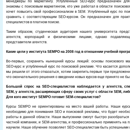
менеджеры по маркетингу. Углубленный SEO-курс предназначен дл
знакомы с поисковым маркетингом, кто уже работал в области поисково
хочет повысить свой профессионализм в SEM. Углубленный курс по по
сравнить с соответствующим SEO-курсом. Он предназначен для прак
специалистов в платном поиске.
Таким образом, студенческая аудитория нашего университета предс
агентств, корпораций и физическими лицами, однако подавляю
представители агентств.
Какие цели у института SEMPO на 2008 год в отношении учебной прог
Во-первых, сохранить нынешний курсы лекций: основы поискового ма
SEO-курс и углубленный курс по поисковой рекламе. Что касается допол
мы решили от этого отказаться, хотим закрепить первые три предложени
что окончательного решения о введении новых курсов еще принято не бы
Большой спрос на SEO-специалистов наблюдается у агентств, сп
SEM, у агентств, расширяющих сферу своих услуг с области SEM, либ
Для кого институт SEMPO готовит SEM-специалистов?
Курсы SEMPO не ориентированы на место вашей работы. Наши курсы
необходимо для понимания SEO и поисковой рекламы, что будет необх
работы в данной области. Наши выпускники смогут быстро разобраться
частной компании, и SEM-агентства, и профессионально применять на пр
научили. Наше обучение позволяет SEO-специалистам быть успешными и