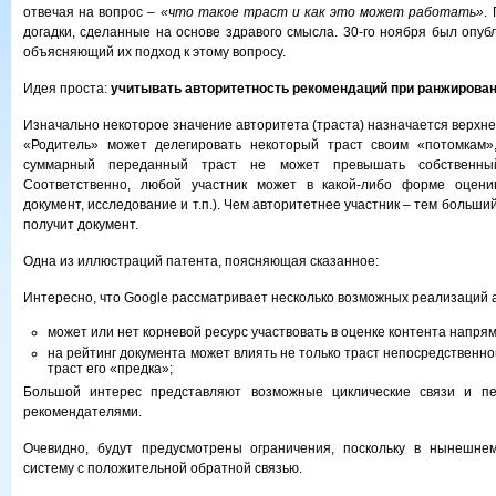
отвечая на вопрос –
«что такое траст и как это может работать»
.
догадки, сделанные на основе здравого смысла. 30-го ноября был опуб
объясняющий их подход к этому вопросу.
Идея проста:
учитывать авторитетность рекомендаций при ранжирован
Изначально некоторое значение авторитета (траста) назначается верхне
«Родитель» может делегировать некоторый траст своим «потомкам»
суммарный переданный траст не может превышать собственный
Соответственно, любой участник может в какой-либо форме оценив
документ, исследование и т.п.). Чем авторитетнее участник – тем больши
получит документ.
Одна из иллюстраций патента, поясняющая сказанное:
Интересно, что Google рассматривает несколько возможных реализаций 
может или нет корневой ресурс участвовать в оценке контента напря
на рейтинг документа может влиять не только траст непосредственно
траст его «предка»;
Большой интерес представляют возможные циклические связи и пе
рекомендателями.
Очевидно, будут предусмотрены ограничения, поскольку в нынешн
систему с положительной обратной связью.