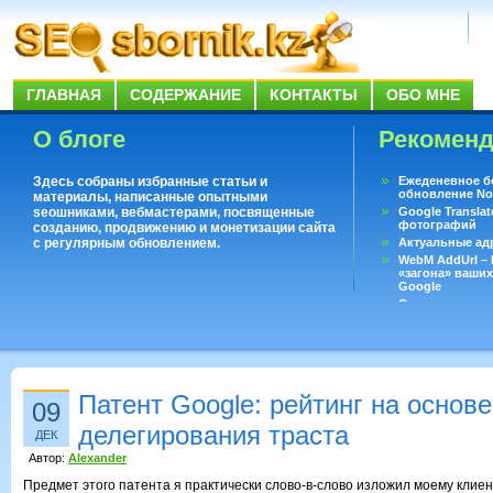
ГЛАВНАЯ
СОДЕРЖАНИЕ
КОНТАКТЫ
ОБО МНЕ
О блоге
Рекомен
Здесь собраны избранные статьи и
Ежеденевное б
обновление No
материалы, написанные опытными
seoшниками, вебмастерами, посвященные
Google Translat
фотографий
созданию, продвижению и монетизации сайта
с регулярным обновлением.
Актуальные ад
WebM AddUrl –
«загона» ваших
Google
Существует воп
ответить даже 
Переводчик Goo
Патент Google: рейтинг на основе
09
делегирования траста
ДЕК
Автор:
Alexander
Предмет этого патента я практически слово-в-слово изложил моему клиен