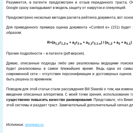
Разумеется, в патенте предусмотрен и отзыв переданного траста. О
Google сразу закладывают в модель защиту от накруток и спекуляций.
Предусмотрено несколько методик расчета рейтинга документа, вот осно
Для приведенного примера оценка документа «Content e» (151) буде
образом:
R=(a
r
+ a
r
+ a
r
) / (a
+ a
+ a
)
1,2
1,2:e
2
2:e
3,1
3,1:e
1,2
2
3,1
Прочие подробности – в патенте (pdf-версия).
Думаю, описанные подходы либо уже реализованы ведущими поиско
будет реализованы в самое ближайшее время. Ведь одна из самы
современной сети – отсутствие персонификации и достоверных оценок.
быть решена со временем.
Поводом для этой статьи стали рассуждения Bill Slawski о том, как изме
введении описанных алгоритмов. С моей точки зрения, использование 
существенно повысить качество ранжирования
. Представьте, что Вик
этой системы и раздает траст. Замечательный дополнительный сигнал д
Источник:
seonews.ru