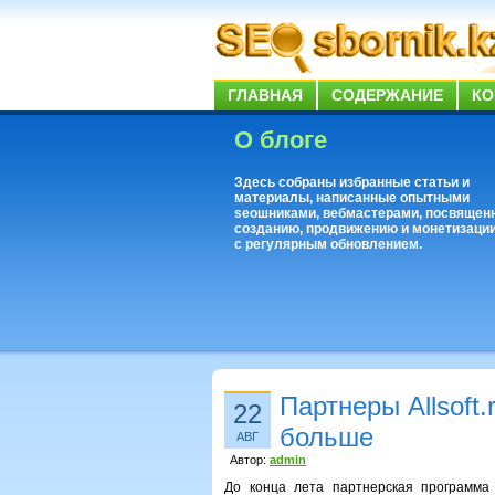
ГЛАВНАЯ
СОДЕРЖАНИЕ
КО
О блоге
Здесь собраны избранные статьи и
материалы, написанные опытными
seoшниками, вебмастерами, посвящен
созданию, продвижению и монетизации
с регулярным обновлением.
Партнеры Allsoft
22
больше
АВГ
Автор:
admin
До конца лета партнерская программ