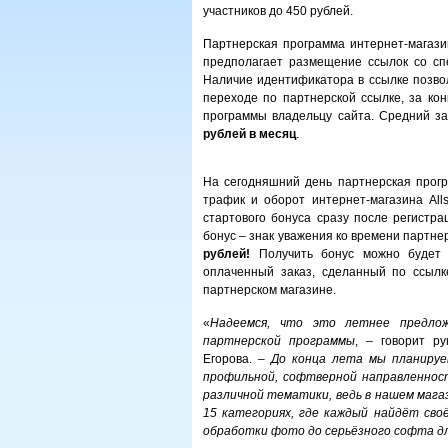
участников до 450 рублей.
Партнерская программа интернет-магазин
предполагает размещение ссылок со сп
Наличие идентификатора в ссылке позволя
переходе по партнерской ссылке, за ко
программы владельцу сайта. Средний з
рублей в месяц
.
На сегодняшний день партнерская прогр
трафик и оборот интернет-магазина All
стартового бонуса сразу после регистра
бонус – знак уважения ко времени партне
рублей!
Получить бонус можно будет 
оплаченный заказ, сделанный по ссылк
партнерском магазине.
«
Надеемся, что это летнее предло
партнерской программы
, – говорит ру
Егорова. –
До конца лета мы планируе
профильной, софтверной направленнос
различной тематики, ведь в нашем маг
15 категориях, где каждый найдёт сво
обработки фото до серьёзного софта д