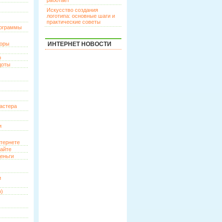
работает
Искусство создания
логотипа: основные шаги и
практические советы
рограммы
торы
ИНТЕРНЕТ НОВОСТИ
р
доты
астера
и
нтернете
сайте
еньги
и
о)