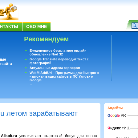
НТАКТЫ
ОБО МНЕ
Рекомендуем
Ежеденевное бесплатное онлайн
обновление Nod 32
ные
Google Translate переводит текст с
фотографий
 сайта
Актуальные адреса серверов
WebM AddUrl – Программа для быстрого
«загона» ваших сайтов в ПС Yandex и
Google
Существует вопросы, на которые не может
ответить даже Google
Переводчик Google для Android
Апдейты
.ru летом зарабатывают
G
o
o
g
le
PR
Я
ндекс
тИЦ
а
Allsoft.ru
увеличивает стартовый бонус для новых
выдача