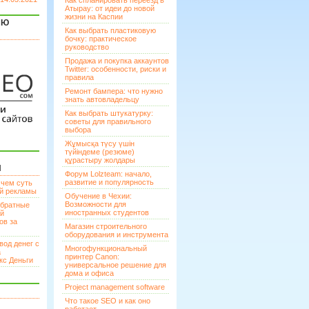
Как спланировать переезд в
Атырау: от идеи до новой
жизни на Каспии
ЯЮ
Как выбрать пластиковую
бочку: практическое
руководство
Продажа и покупка аккаунтов
Twitter: особенности, риски и
правила
Ремонт бампера: что нужно
знать автовладельцу
Как выбрать штукатурку:
советы для правильного
выбора
Жұмысқа түсу үшін
түйіндеме (резюме)
құрастыру жолдары
И
Форум Lolzteam: начало,
развитие и популярность
 чем суть
ой рекламы
Обучение в Чехии:
Возможности для
братные
иностранных студентов
ей
ов за
Магазин строительного
оборудования и инструмента
вод денег с
Многофункциональный
а
принтер Canon:
кс Деньги
универсальное решение для
дома и офиса
Project management software
Что такое SEO и как оно