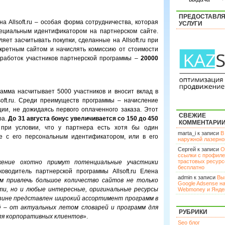
ПРЕДОСТАВЛ
а Allsoft.ru – особая форма сотрудничества, которая
УСЛУГИ
ециальным идентификатором на партнерском сайте.
ет засчитывать покупки, сделанные на Allsoft.ru при
нкретным сайтом и начислять комиссию от стоимости
аработок участников партнерской программы –
20000
амма насчитывает 5000 участников и вносит вклад в
soft.ru. Среди преимуществ программы – начисление
ции, не дожидаясь первого оплаченного заказа. Этот
СВЕЖИЕ
ра.
До 31 августа бонус увеличивается со 150 до 450
КОММЕНТАРИ
при условии, что у партнера есть хотя бы один
marta_i к записи
В
е с его персональным идентификатором, или в его
наружной лазерн
Сергей к записи
О
ссылки с профил
трастовых ресурс
жение охотно примут потенциальные участники
бесплатно
ководитель партнерской программы Allsoft.ru Елена
admin к записи
Вы
м привлечь большое количество сайтов не только
Google Adsense н
ти, но и любые интересные, оригинальные ресурсы
Webmoney и Янде
азине представлен широкий ассортимент программ в
ё – от актуальных летом словарей и программ для
РУБРИКИ
ля корпоративных клиентов
».
Seo блог