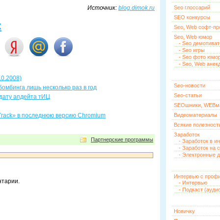
Источник:
blog.dimok.ru
Seo глоссарий
SEO конкурсы
х
Seo, Web софт-п
Seo, Web юмор
- Seo демотива
- Seo игры
- Seo фото юмо
- Seo, Web анек
10.2008)
Seo-новости
бомбинга лишь несколько раз в год
Seo-статьи
 дату апдейта тИЦ
SEOшники, WEBм
Track» в последнюю версию Chromium
Видеоматериалы
Всякие полезност
Заработок
Партнерские программы
- Заработок в и
- Заработок на 
- Электронные д
Интервью с проф
нтарии.
- Интервью
- Подкаст (ауди
Новичку