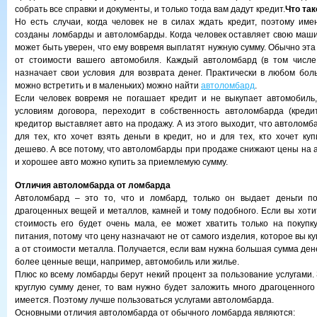
собрать все справки и документы, и только тогда вам дадут кредит.
Что та
Но есть случаи, когда человек не в силах ждать кредит, поэтому име
созданы ломбарды и автоломбарды. Когда человек оставляет свою маши
может быть уверен, что ему вовремя выплатят нужную сумму. Обычно эт
от стоимости вашего автомобиля. Каждый автоломбард (в том числ
назначает свои условия для возврата денег. Практически в любом бол
можно встретить и в маленьких) можно найти
автоломбард
.
Если человек вовремя не погашает кредит и не выкупает автомобиль,
условиям договора, переходит в собственность автоломбарда (кредит
кредитор выставляет авто на продажу. А из этого выходит, что автоломб
для тех, кто хочет взять деньги в кредит, но и для тех, кто хочет к
дешево. А все потому, что автоломбарды при продаже снижают цены на 
и хорошее авто можно купить за приемлемую сумму.
Отличия автоломбарда от ломбарда
Автоломбард – это то, что и ломбард, только он выдает деньги п
драгоценных вещей и металлов, камней и тому подобного. Если вы хоти
стоимость его будет очень мала, ее может хватить только на покупк
питания, потому что цену назначают не от самого изделия, которое вы к
а от стоимости металла. Получается, если вам нужна большая сумма дене
более ценные вещи, например, автомобиль или жилье.
Плюс ко всему ломбарды берут некий процент за пользование услугами. 
круглую сумму денег, то вам нужно будет заложить много драгоценного
имеется. Поэтому лучше пользоваться услугами автоломбарда.
Основными отличия автоломбарда от обычного ломбарда являются: