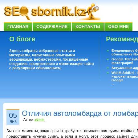
ГЛАВНАЯ
СОДЕРЖАНИЕ
КОНТАКТЫ
ОБО МНЕ
О блоге
Рекомен
Здесь собраны избранные статьи и
Ежеденевное б
обновление No
материалы, написанные опытными
seoшниками, вебмастерами, посвященные
Google Translat
фотографий
созданию, продвижению и монетизации сайта
с регулярным обновлением.
Актуальные ад
WebM AddUrl –
«загона» ваших
Google
Существует воп
ответить даже 
Переводчик Goo
Отличия автоломбарда от ломба
05
Автор:
admin
ЯНВ
Бывают моменты, когда срочно требуется немаленькая сумма взаймы. Б
предоставить нужную сумму, а если и могут, этот процесс займет дл