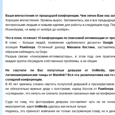
Ваши впечатления от прошедшей конференции. Чем лично Вам она з
Хорошие впечатления. Уровень вырос. Запомнилась, как и все предыдущи
интересными людьми и новыми идеями для работы в следующем году. П
Розенбаума, «я живу от ноября до ноября».
Что в плюс отличает VI конференцию по поисковой оптимизации от п
В плюс – больше людей, появление «дублинского десанта»
Google
позиция
Рамблера
. Отличный доклад
Михаила Костина
, заставляю
образом наблюдать за Gogo.
Разрыв связки «поисковики-оптимизаторы», в этом году они практич
каждая группа обсуждала собственные проблемы, а не общие.
Не смутили ли Вас полуголые девушки от UnMedia, през
латиноамериканские танцы от Mainlink? Вся эта развлекаловка как-то
солидной конференции.
В 40 лет мужчину сложно смутить полуголой девушкой и презервативом.
не обязательно важные дяди с галстуками; наряд боссов от
Рамблера
«солидным», что ничуть не снизило значения сказанных ими на конферен
Судя по тому, что фотографии девушек составляют чуть ли не поло
мероприятия, идея
UnMedia
удалась как нельзя лучше.
Надеюсь, это принесет компании не только заслуженную славу, но и де