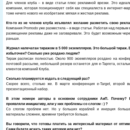
Для членов клуба – в виде статьи плюс рекламной врезки. Это идеа
компании, которая позиционирует себя как специалиста в интернет-мар
тоже ничего нового не изобретаем: мягкая и жесткая реклама.
Кто-то из не членов клуба изъявлял желание разметить свою рекла
Компания Promodo уже разместила – в виде статьи. Работая над первым в
размещении рекламы даже не заговаривали. Это будет возможным через
раньше.
Журнал напечатан тиражом в 5 000 экземпляров. Это большой тираж. В
избыточен? Сколько уже роздано людям?
Тираж расписан полностью. Около 900 экземпляров роздано на конфе
почтовой рассылке, небольшой резерв останется для е-Таргета, осталь
клиентов компаний Клуба.
Сколько планируется издать в следующий раз?
Скорее всего, столько же. В марте конференция e-Target, второй в
презентационный набор.
В этом номере авторы в основном сотрудники АиП. Почему? В
проявляли инициативу, или у них проблемы со слогом : ) ?
Со слогом проблем нет. Но у больших кораблей и инерция больша
материалы сложнее, времени требуется больше.
Вы говорили, что готовы платить за интересный материал от оптими
Сами будете искать таких авторов или нет?