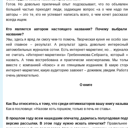
Готов. Но довольно приличный опыт подсказывает, что по объявле
большей частью приходят люди, задающие вопрос «а о чем надо пис
авторы – это те, кто не успевает написать всего, о чем хочет рассказа
всегда ищем.
Кто является автором настоящего названия? Почему выбрали 
название?
Увы, здесь я вряд ли смогу чем-то помочь. Творческая кухня не особо за
ней главное – результат. А результат здесь довольно интересный
автомобильных журналов сотни. Есть интернет-маркетинг, но… журналов
не считать «Интернет-маркетинга» Гребенникова-Себранта, который 
назвать. А тема востребована и практически неисчерпаема. Мы толь
вместе с компанией «Кокос» и их глянцевым изданием. В какую стор
интернет-маркетинг, какую аудиторию завоюет – доживем, увидим. Работ
очень увлекательно.
О книге
Как Вы относитесь к тому, что среди оптимизаторов вашу книгу назы
Как в пословице: «Назови хоть горшком, только в печь не ставь».
В прошлом году всем нашедшим опечатку, дарилась полугодовая под
версию рассылки. В этом году нужно искать опечатки?
Правильнее 