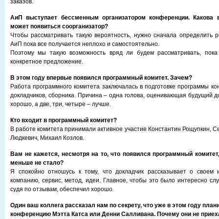
заказов.
АиП выступает бессменным организатором конференции. Какова ве
может появиться соорганизатор?
Чтобы рассматривать такую вероятность, нужно сначала определить р
АиП пока все получается неплохо и самостоятельно.
Поэтому мы такую возможность вряд ли будем рассматривать, пока 
конкретное предложение.
В этом году впервые появился программный комитет. Зачем?
Работа программного комитета заключалась в подготовке программы ко
докладчиков, сборника. Причина – одна голова, оценивающая будущий д
хорошо, а две, три, четыре – лучше.
Кто входит в программный комитет?
В работе комитета принимали активное участие Константин Рощупкин, С
Людкевич, Михаил Козлов.
Вам не кажется, несмотря на то, что появился программный комитет
меньше не стало?
Я спокойно отношусь к тому, что докладчик рассказывает о своем 
компанию, сервис, метод, идеи. Главное, чтобы это было интересно сл
судя по отзывам, обеспечил хорошо.
Один ваш коллега рассказал нам по секрету, что уже в этом году план
конференцию Мэтта Катса или Денни Салливана. Почему они не прие