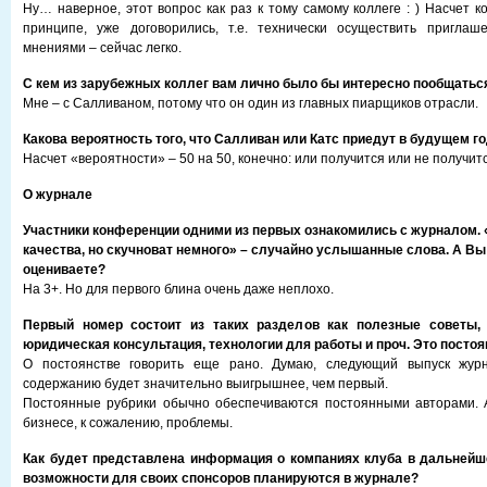
Ну… наверное, этот вопрос как раз к тому самому коллеге : ) Насчет к
принципе, уже договорились, т.е. технически осуществить приглаше
мнениями – сейчас легко.
С кем из зарубежных коллег вам лично было бы интересно пообщатьс
Мне – с Салливаном, потому что он один из главных пиарщиков отрасли.
Какова вероятность того, что Салливан или Катс приедут в будущем г
Насчет «вероятности» – 50 на 50, конечно: или получится или не получитс
О журнале
Участники конференции одними из первых ознакомились с журналом. 
качества, но скучноват немного» – случайно услышанные слова. А Вы 
оцениваете?
На 3+. Но для первого блина очень даже неплохо.
Первый номер состоит из таких разделов как полезные советы, 
юридическая консультация, технологии для работы и проч. Это посто
О постоянстве говорить еще рано. Думаю, следующий выпуск жур
содержанию будет значительно выигрышнее, чем первый.
Постоянные рубрики обычно обеспечиваются постоянными авторами. 
бизнесе, к сожалению, проблемы.
Как будет представлена информация о компаниях клуба в дальней
возможности для своих спонсоров планируются в журнале?