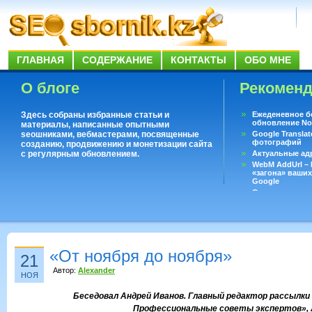
ГЛАВНАЯ
СОДЕРЖАНИЕ
КОНТАКТЫ
ОБО МНЕ
О блоге
Рекомен
Здесь собраны избранные статьи и
Ежеденевное б
обновление No
материалы, написанные опытными
seoшниками, вебмастерами, посвященные
Google Translat
фотографий
созданию, продвижению и монетизации сайта
с регулярным обновлением.
Актуальные ад
WebM AddUrl –
«загона» ваших
Google
Существует воп
ответить даже 
Переводчик Goo
«От ноября до ноября»
21
Автор:
Alexander
НОЯ
Беседовал Андрей Иванов. Главный редактор рассылки
Профессиональные советы экспертов»,