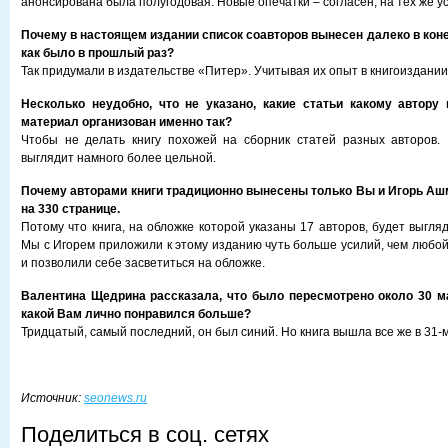
анонсирована была полугодовая. Новые опечатки – согласен, на тех же у
Почему в настоящем издании список соавторов вынесен далеко в конец 
как было в прошлый раз?
Так придумали в издательстве «Питер». Учитывая их опыт в книгоиздании,
Несколько неудобно, что не указано, какие статьи какому автору
материал организован именно так?
Чтобы не делать книгу похожей на сборник статей разных авторов.
выглядит намного более цельной.
Почему авторами книги традиционно вынесены только Вы и Игорь Аш
на 330 странице.
Потому что книга, на обложке которой указаны 17 авторов, будет выгля
Мы с Игорем приложили к этому изданию чуть больше усилий, чем любой
и позволили себе засветиться на обложке.
Валентина Щедрина рассказала, что было пересмотрено около 30 ма
какой Вам лично понравился больше?
Тридцатый, самый последний, он был синий. Но книга вышла все же в 31-м 
Источник:
seonews.ru
Поделиться в соц. сетях