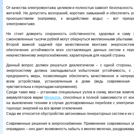
От качества электромонтажа целиком и полностью зависит безопасность ка
жителей. Не допустить возгораний, коротких замыканий и обеспечить у
происшествиям (например, к воздействию воды) – вот приор
электромонтаже.
Не стоит доверять сохранность собственности, здоровья и саму
сэкономленные тысячи рублей могут обернуться миллионными убытками.
Второй важной задачей при качественном монтаже энергосистем
обеспечение устойчивости всех составляющих данных систем к пе
некачественному энергоснабжению, характерным для нашей страны.
Данный вопрос должен решаться диалектически – с одной стороны, 
энергосистему должна закладываться избыточная устойчивость, с
предпринять меры, позволяющие обеспечить качественное и непрер
всем устройствам, установленным в доме (ведь современная 
чувствительна к перепадам напряжения).
Среди таких мер – установка специальных узлов в схему, монтаж компл
аккумуляторов марки
Megaome
, способных в полной зависимости от ко
на выключение техники в случае долговременных перебоев с электричес
таунхаус энергией на все время отключения.
Сюда же относится обустройство автономных генераторных систем и их 
Современные решения в энергоснабжении. Применение современных ум
оправдано – оно дает возможность забыть о многих мелочах, раздражавши