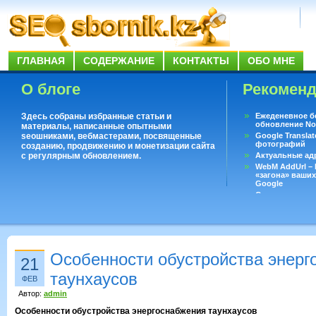
ГЛАВНАЯ
СОДЕРЖАНИЕ
КОНТАКТЫ
ОБО МНЕ
О блоге
Рекомен
Здесь собраны избранные статьи и
Ежеденевное б
обновление No
материалы, написанные опытными
seoшниками, вебмастерами, посвященные
Google Translat
фотографий
созданию, продвижению и монетизации сайта
с регулярным обновлением.
Актуальные ад
WebM AddUrl –
«загона» ваших
Google
Существует воп
ответить даже 
Переводчик Goo
Особенности обустройства энерг
21
таунхаусов
ФЕВ
Автор:
admin
Особенности обустройства энергоснабжения таунхаусов