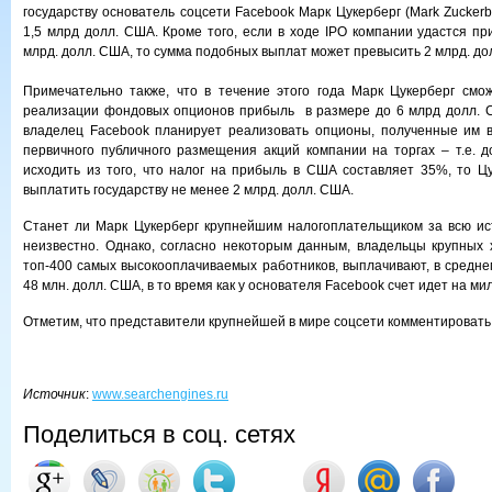
государству основатель соцсети Facebook Марк Цукерберг (Mark Zuckerb
1,5 млрд долл. США. Кроме того, если в ходе IPO компании удастся п
млрд. долл. США, то сумма подобных выплат может превысить 2 млрд. д
Примечательно также, что в течение этого года Марк Цукерберг смо
реализации фондовых опционов прибыль в размере до 6 млрд долл. С
владелец Facebook планирует реализовать опционы, полученные им в
первичного публичного размещения акций компании на торгах – т.е. д
исходить из того, что налог на прибыль в США составляет 35%, то Ц
выплатить государству не менее 2 млрд. долл. США.
Станет ли Марк Цукерберг крупнейшим налогоплательщиком за всю ис
неизвестно. Однако, согласно некоторым данным, владельцы крупных 
топ-400 самых высокооплачиваемых работников, выплачивают, в среднем
48 млн. долл. США, в то время как у основателя Facebook счет идет на м
Отметим, что представители крупнейшей в мире соцсети комментировать
Источник
:
www.searchengines.ru
Поделиться в соц. сетях