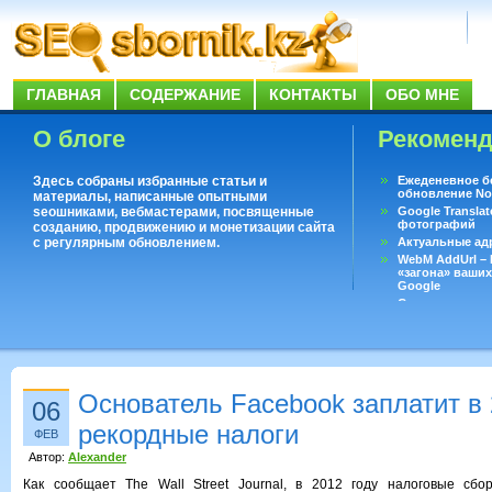
ГЛАВНАЯ
СОДЕРЖАНИЕ
КОНТАКТЫ
ОБО МНЕ
О блоге
Рекомен
Здесь собраны избранные статьи и
Ежеденевное б
обновление No
материалы, написанные опытными
seoшниками, вебмастерами, посвященные
Google Translat
фотографий
созданию, продвижению и монетизации сайта
с регулярным обновлением.
Актуальные ад
WebM AddUrl –
«загона» ваших
Google
Существует воп
ответить даже 
Переводчик Goo
Основатель Facebook заплатит в 
06
рекордные налоги
ФЕВ
Автор:
Alexander
Как сообщает The Wall Street Journal, в 2012 году налоговые сбо