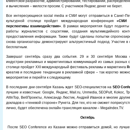
клиентской разработке, администрировании, тестировании, распределен
и вычисления – милости просим. С участников Яндекс денег не берет.
Все интересующиеся social media и СМИ могут отправиться в Санкт-Пет
культурной столице пройдет международная конференция
«СМИ 
перспективы взаимодействия»
. В рамках мероприятия будут подняты
работы журналистов с соцсетями, создания мультимедийного конт
предоставления информации. Также будут сделаны попытки спрогнози
снова организаторы демонстрируют альтруистичный подход. Участие в
бесплатным.
Завершат сентябрь сразу два события. 29 и 30 сентября Москва 
индустрии рекламных и маркетинговых коммуникаций из самых разных ст
столице пройдет XXI международный фестиваль рекламы и маркетинга
R
креатив и последние тенденции в рекламной сфере – так коротко можно
мероприятие и перейти к следующему.
В последние дни сентября Казань ждет SEO-специалистов на
SEO Confe
лучшие и известные: Google, Яндекс, Mail.ru, Unmedia, SEOPult, Kokoc, Три
AllInTop, ВебПроекты, Александр Люстик, Андрей Иванов и многие други
докладов о «теневой стороне» Рунета. Для тех, кто не сможет поприсутс
лично, будет обеспечена онлайн-трансляция каналом – MegaIndex.TV.
Октябрь
После SEO Conference из Казани можно отправиться домой, но лучше