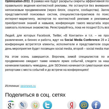
Optimization-2011
. В рамках нее будут раскрыты секреты эффективной п
правильного ведения контекстной рекламы. Не останутся без внимания
непоисковым продвижением (через блоги, соцсети, сообщества). Зап
представителей поисковых систем, специалистов-практиков по пои
интернет-маркетингу, экспертов по контекстной рекламе и рекламн
приобретения знаний и навыков, конференция такого масштаба хоро
завязать полезные знакомства. Регистрируйтесь, пока не поздно! Есть во
Людей, для которых Facebook, Twitter, «В Контакте» и т.п. – не п
развлечения, а бизнес и работа, ждут на
Social Media Conference
28 и 2
конференции встретятся клиенты, исполнители и представители соци
день мероприятия будет посвящен social media, второй – social media mar
На этом осень завершится. Впрочем, зимой специалистов по ин
продвижению ожидает также немало ярких событий, следите за на
начинаем паковать чемоданы, для SEOnews начинается суматошная кон
репортажи с места событий и до встречи на конференциях!
Источник:
seonews.ru
Поделиться в соц. сетях