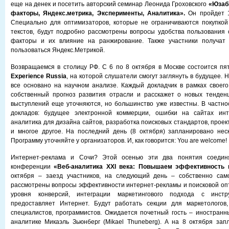
еще на денек и посетить авторский семинар Леонида Гроховского
«Юзаб
факторы, Яндекс.метрика, Эксперименты, Аналитика».
Он пройдет 1
Специально для оптимизаторов, которые не ограничиваются покупкой
текстов, будут подробно рассмотрены вопросы удобства пользования 
факторы и их влияние на ранжирование. Также участники получат 
пользоваться Яндекс.Метрикой.
Возвращаемся в столицу РФ. С 6 по 8 октября в Москве состоится п
Experience Russia
, на которой слушатели смогут заглянуть в будущее. 
все основано на научном анализе. Каждый докладчик в рамках своег
собственный прогноз развития отрасли и расскажет о новых тенден
выступлений еще уточняются, но большинство уже известны. В частно
докладов: будущее электронной коммерции, ошибки на сайтах инте
аналитика для дизайна сайтов, разработка поисковых стандартов, прое
и многое другое. На последний день (8 октября) запланировано неск
Программу уточняйте у организаторов. И, как говорится: You are welcome!
Интернет-реклама и Сочи? Этой осенью эти два понятия соедин
конференции
«Веб-аналитика XXI века: Повышаем эффективность 
октября – заезд участников, на следующий день – собственно сам
рассмотрены вопросы эффективности интернет-рекламы и поисковой о
уровня конверсий, интеграции маркетингового подхода с инстр
предоставляет Интернет. Будут работать секции для маркетологов,
специалистов, программистов. Ожидается почетный гость – иностранн
аналитике Микаэль Зьюнберг (Mikael Thuneberg). А на 8 октября зап