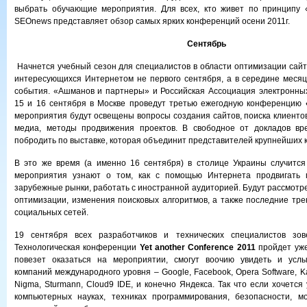
выбрать обучающие мероприятия. Для всех, кто живет по принципу «
SEOnews представляет обзор самых ярких конференций осени 2011г.
Сентябрь
Начнется учебный сезон для специалистов в области оптимизации сайто
интересующихся Интернетом не первого сентября, а в середине месяца
события. «Ашманов и партнеры» и Российская Ассоциация электронны
15 и 16 сентября в Москве проведут третью ежегодную конференцию
мероприятия будут освещены вопросы создания сайтов, поиска клиентов
медиа, методы продвижения проектов. В свободное от докладов вр
побродить по выставке, которая объединит представителей крупнейших 
В это же время (а именно 16 сентября) в столице Украины случитс
мероприятия узнают о том, как с помощью Интернета продвигать 
зарубежные рынки, работать с иностранной аудиторией. Будут рассмотр
оптимизации, изменения поисковых алгоритмов, а также последние тре
социальных сетей.
19 сентября всех разработчиков и технических специалистов зов
Технологическая конференции
Yet another Conference 2011
пройдет уже
повезет оказаться на мероприятии, смогут воочию увидеть и усл
компаний международного уровня – Google, Facebook, Opera Software, Ka
Nigma, Sturmann, Cloud9 IDE, и конечно Яндекса. Так что если хочется
компьютерных науках, техниках программирования, безопасности, мо