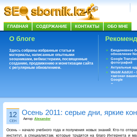
ГЛАВНАЯ
СОДЕРЖАНИЕ
КОНТАКТЫ
ОБО МНЕ
О блоге
Рекомен
Здесь собраны избранные статьи и
Ежеденевное б
обновление No
материалы, написанные опытными
seoшниками, вебмастерами, посвященные
Google Translat
фотографий
созданию, продвижению и монетизации сайта
с регулярным обновлением.
Актуальные ад
WebM AddUrl –
«загона» ваших
Google
Существует воп
ответить даже 
Переводчик Goo
Осень 2011: серые дни, яркие ко
12
Автор:
Alexander
СЕН
Осень – начало учебного года и получения новых знаний. Кто-то отправ
институт, а специалистам, которые трудятся на благо Интернета и ма