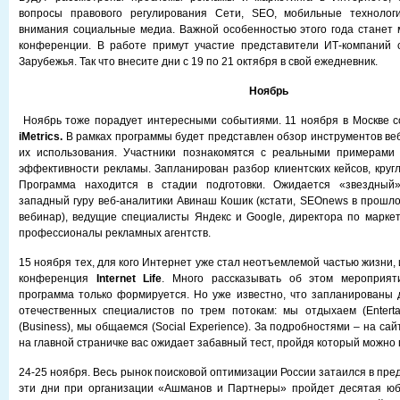
вопросы правового регулирования Сети, SEO, мобильные технолог
внимания социальные медиа. Важной особенностью этого года станет
конференции. В работе примут участие представители ИТ-компаний 
Зарубежья. Так что внесите дни с 19 по 21 октября в свой ежедневник.
Ноябрь
Ноябрь тоже порадует интересными событиями. 11 ноября в Москве с
iMetrics.
В рамках программы будет представлен обзор инструментов веб
их использования. Участники познакомятся с реальными примерам
эффективности рекламы. Запланирован разбор клиентских кейсов, кругл
Программа находится в стадии подготовки. Ожидается «звездный»
западный гуру веб-аналитики Авинаш Кошик (кстати, SEOnews в прошло
вебинар), ведущие специалисты Яндекс и Google, директора по маркет
профессионалы рекламных агентств.
15 ноября тех, для кого Интернет уже стал неотъемлемой частью жизни, 
конференция
Internet Life
. Много рассказывать об этом мероприят
программа только формируется. Но уже известно, что запланированы
отечественных специалистов по трем потокам: мы отдыхаем (Enterta
(Business), мы общаемся (Social Experience). За подробностями – на сай
на главной страничке вас ожидает забавный тест, пройдя который можно 
24-25 ноября. Весь рынок поисковой оптимизации России затаился в пре
эти дни при организации «Ашманов и Партнеры» пройдет десятая ю