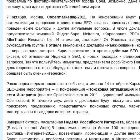
программа по достопримечательностям города Сочи. Возможно, даже 
взглянуть, как идет подготовка к Олимпийским играм.
7 октября, Москва,
Cybermarketing-2011
. На конференции будут 
автоматизации процессов в клиентском SEO, нюансы поисковых алго
поведенческие факторы и другие актуальные вопросы. В числе докла
представители компаний Яндекс,Sape, Neiron.ru, «Корпорация РБС», 
AlterTrader Research Ltd. И внимание, эксклюзив! От Яндекса выст
руководитель группы в отделе веб-поиска с докладом «Ранжирование «к
– вчера, сегодня, завтра». Кирилл расскажет о противодействии SEO
систем, об отношении Яндекса к SEO, о новых подходах к ранжиро
запросов. Так что пользуйтесь моментом, представители российского П
день откровенно готовы обсуждать такие темы и отвечать на вопросы.
обещает быть очень интересной.
Ровно через неделю после этого события, а именно 14 октября в Харь
SEO-шное мероприятие – III Конференция
«Поисковая оптимизация и 
сети Интернет»
(она же Optimization.com.ua 2011 – украинский «млад
Optimization). В течение двух дней с докладами будут выступать сп
поисковому продвижению, представители поисковых систем, марке
мастер-классы от лидеров интернет-отрасли.
Завершит октябрь масштабная
Неделя Российского Интернета,
более и
(Russian Internet Week).В программе намечено более 100 конферен
выставка «Интернет-2011», презентации, промо-акции и другие внепр
Будут рассмотрены проблемы рекламы и маркетинга в Интернете, э