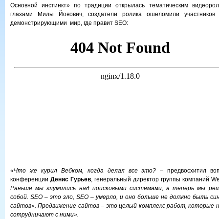
Основной инстинкт» по традиции открылась тематическим видеорол
глазами Милы Йовович, создатели ролика ошеломили участников 
демонстрирующими мир, где правит SEO:
«Что же курил Вебком, когда делал все это?
– предвосхитил воп
конференции
Денис Гурьев
, генеральный директор группы компаний W
Раньше мы глумились над поисковыми системами, а теперь мы реш
собой. SEO – это зло, SEO – умерло, и оно больше не должно быть с
сайтов». Продвижение сайтов – это целый комплекс работ, которые 
сотрудничают с ними».