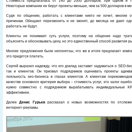
Стоимость предлагалась от 140 до 2000 долларов, при одном и т
Некоторые компании не берут проекты меньше, чем за 500 долларов в ме
Судя по общению, работать с клиентами никто не хочет, многие 
причинам. Обещают перезвонить и не звонят, до месяца не дают одн
работать не будут.
Клиенты не понимают суть услуги, поэтому на общение надо трат
объяснять и обосновывать цену, но это единственный способ развития р
Многие предложения были непонятны, что же в итоге предлагает компа
это придется платить.
Сергей выразил надежду, что его доклад заставит задуматься о SEO-биз
так и клиентов. Он призвал подрядчиков оценивать проекты адекв
лояльность seo-бизнеса в глазах клиентов. А клиентам порекомендо
качестве основного критерия выбора – стоимость услуг, это залог ошибо
нужно совместно с подрядчиком вырабатывать индивидуальные KP
эффективнее.
Далее
Денис Гурьев
рассказал о новых возможностях по отслежи
интернет-рекламы.