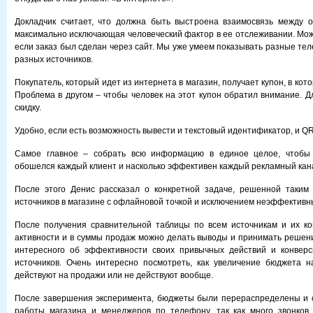
Докладчик считает, что должна быть выстроена взаимосвязь между 
максимально исключающая человеческий фактор в ее отслеживании. Мож
если заказ был сделан через сайт. Мы уже умеем показывать разные те
разных источников.
Покупатель, который идет из интернета в магазин, получает купон, в кот
Проблема в другом – чтобы человек на этот купон обратил внимание. Д
скидку.
Удобно, если есть возможность вывести и текстовый идентификатор, и QR
Самое главное – собрать всю информацию в единое целое, чтобы 
обошелся каждый клиент и насколько эффективен каждый рекламный кан
После этого Денис рассказал о конкретной задаче, решенной таким 
источников в магазине с офлайновой точкой и исключением неэффективн
После получения сравнительной таблицы по всем источникам и их ко
активности и в суммы продаж можно делать выводы и принимать решени
интересного об эффективности своих привычных действий и конверс
источников. Очень интересно посмотреть, как увеличение бюджета н
действуют на продажи или не действуют вообще.
После завершения эксперимента, бюджеты были перераспределены и с
работы магазина и менеджеров по телефону, так как много звонков