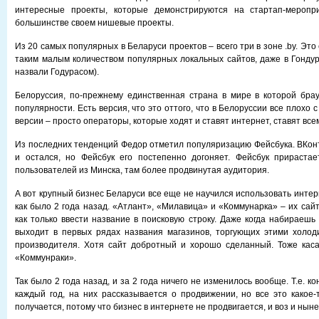
интересные проекты, которые демонстрируются на стартап-меропр
большинстве своем нишевые проекты.
Из 20 самых популярных в Беларуси проектов – всего три в зоне .by. Это
таким малым количеством популярных локальных сайтов, даже в Гондура
назвали Годурасом).
Белоруссия, по-прежнему единственная страна в мире в которой бра
популярности. Есть версия, что это оттого, что в Белоруссии все плохо 
версии – просто операторы, которые ходят и ставят интернет, ставят все
Из последних тенденций Федор отметил популяризацию Фейсбука. ВКонт
и остался, но Фейсбук его постепенно догоняет. Фейсбук прирастае
пользователей из Минска, там более продвинутая аудитория.
А вот крупный бизнес Беларуси все еще не научился использовать интерне
как было 2 года назад. «Атлант», «Милавица» и «Коммунарка» – их сай
как только ввести название в поисковую строку. Даже когда набираешь
выходит в первых рядах названия магазинов, торгующих этими холод
производителя. Хотя сайт добротный и хорошо сделанный. Тоже кас
«Коммунраки».
Так было 2 года назад, и за 2 года ничего не изменилось вообще. Т.е. 
каждый год, на них рассказывается о продвижении, но все это какое-
получается, потому что бизнес в интернете не продвигается, и воз и ныне