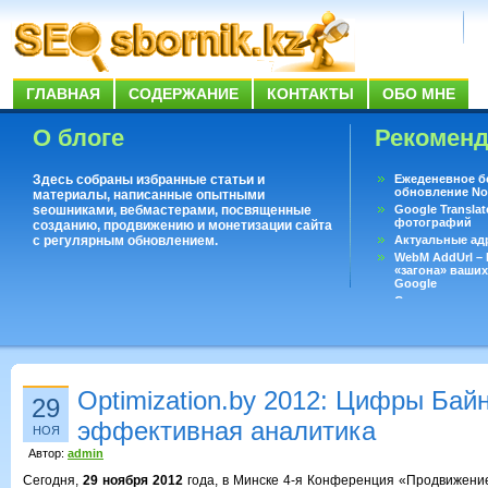
ГЛАВНАЯ
СОДЕРЖАНИЕ
КОНТАКТЫ
ОБО МНЕ
О блоге
Рекомен
Здесь собраны избранные статьи и
Ежеденевное б
обновление No
материалы, написанные опытными
seoшниками, вебмастерами, посвященные
Google Translat
фотографий
созданию, продвижению и монетизации сайта
с регулярным обновлением.
Актуальные ад
WebM AddUrl –
«загона» ваших
Google
Существует воп
ответить даже 
Переводчик Goo
Optimization.by 2012: Цифры Бай
29
эффективная аналитика
НОЯ
Автор:
admin
Сегодня,
29 ноября 2012
года, в Минске 4-я Конференция «Продвижение