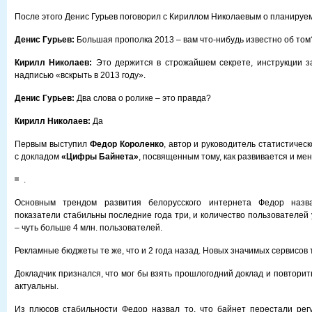
После этого Денис Гурьев поговорил с Кириллом Николаевым о планируе
Денис Гурьев:
Большая прополка 2013 – вам что-нибудь известно об том
Кирилл Николаев:
Это держится в строжайшем секрете, инструкции з
надписью «вскрыть в 2013 году».
Денис Гурьев:
Два слова о ролике – это правда?
Кирилл Николаев:
Да
Первым выступил
Федор Короленко
, автор и руководитель статистическ
с докладом
«Цифры Байнета»
, посвященным тому, как развивается и ме
.
Основным трендом развития белорусского интернета Федор назва
показатели стабильны последние года три, и количество пользователей 
– чуть больше 4 млн. пользователей.
Рекламные бюджеты те же, что и 2 года назад. Новых значимых сервисов 
Докладчик признался, что мог бы взять прошлогодний доклад и повтори
актуальны.
Из плюсов стабильности Федор назвал то, что байнет перестали рег