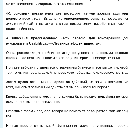
же все компоненты социального отслеживания.
4-5 основных показателей уже позволяют сегментировать аудитор
целевого посетителя. Выделение определенного сегмента позволяет с
аудиторией сайта по этим важным показателям, разобраться, какие
полезны бизнесу.
А завершил предобеденную часть первого дня конференции д
руководитель UsabilityLab -
«Лестница эффективности»
.
Ольга рассказала, что обычные люди не успевают за новыми техноло
многих – это нечто большое и сложное, а интернет – вообще непонятен.
По идее веб-сайт становится отражением бизнеса и все мы хотим, чтоб
то, что мы им предлагаем. А человек хочет общаться с человеком, пусть д
Зачем нужно очень много вариантов действий, которые отвлекают че
каждым новым возможным действием мы понижаем конверсию.
Кнопка добавления в корзину не должна быть незаметной. Люди не уме
если оно не выделено визуально.
Огромные формы подбора товара не помогают разобраться, так как пок
все.
Нельзя просто взять чужой функционал, даже на успешном проект