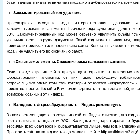
будет занимать значительную часть кода, но и дублироваться на всём сай
Закомментированный код удаляем.
Просматривая исходные коды интернет-страниц, довольно ч
закомментированные элементы. Причем иногда суммарная доля такого
50%. Закомментированный код может серьезно увеличить объём html-
увеличив время загрузки документа. Такой код может появляться, напр
происходит редизайн или переверстка сайта. Верстальщик может заком
кода и не удалить его по окончанию работ.
«Скрытые» элементы. Снижение риска наложения санкций.
Если в коде страниц сайта присутствуют скрытые от поисковых си
форматирования элементы, от них также необходимо избавитьс
встречающимся элементам этой категории относятся «display:none» и «vi
проект полностью белый и Вам нечего скрывать от пользователей, не с
возможных санкций от Яндекса.
Валидность
& кроссбраузерность – Яндекс рекомендует.
В своих рекомендациях по созданию сайтов Яндекс отмечает, что код д
соответствовать стандартам W3C. Валидный код гарантированно буде
версиями всех браузеров и обрабатывается лучше, чем код, написанны
Проверить сайт на валидность кода можно на сайте http://validator.w3.org/ .