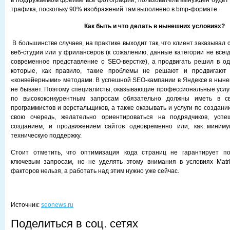
в подгружаемом фрейме все фотографии, пользователь вынужден будет 
трафика, поскольку 90% изображений там выполнено в bmp-формате.
Как быть и что делать в нынешних условиях?
В большинстве случаев, на практике выходит так, что клиент заказывал 
веб-студии или у фрилансеров (к сожалению, данные категории не всег
современное представление о SEO-верстке), а продвигать решил в о
которые, как правило, такие проблемы не решают и продвигают 
«конвейерными» методами. В успешной SEO-кампании в Яндексе в нын
не бывает. Поэтому специалисты, оказывающие профессиональные услу
по высококонкурентным запросам обязательно должны иметь в с
программистов и верстальщиков, а также оказывать и услуги по созданию
свою очередь, желательно ориентироваться на подрядчиков, усп
созданием, и продвижением сайтов одновременно или, как миним
техническую поддержку.
Стоит отметить, что оптимизация кода страниц не гарантирует п
ключевым запросам, но не уделять этому внимания в условиях Matri
факторов нельзя, а работать над этим нужно уже сейчас.
Источник:
seonews.ru
Поделиться в соц. сетях