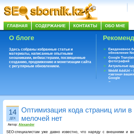
ГЛАВНАЯ
СОДЕРЖАНИЕ
КОНТАКТЫ
ОБО МНЕ
О блоге
Рекомен
Здесь собраны избранные статьи и
Ежеденевное б
обновление No
материалы, написанные опытными
seoшниками, вебмастерами, посвященные
Google Translat
фотографий
созданию, продвижению и монетизации сайта
с регулярным обновлением.
Актуальные ад
WebM AddUrl –
«загона» ваших
Google
Существует воп
ответить даже 
Переводчик Goo
Оптимизация кода страниц или 
14
мелочей нет
ДЕК
Автор:
Alexander
SEO-специалистам уже давно известно, что наряду с внешними и в