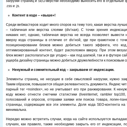
загрузки страниц и SEO-вёрстки необходимо выносить его в отдельные
.css и .js.
Контент в коде – «выше»!
Среди вебмастеров ходит много споров на тему того, какая верстка лучш
– табличная или верстка слоями (div’ная). С точки зрения индексац
никаких нет, однако, табличная верстка не всегда позволяет вывести 
вверху кода страницы в отличие от div’ной, где при грамотном с точ
позиционировании блоков можно добиться такого эффекта, что ко
оптимизированный контент, будет расположен вверху. При этом визуа
блок может располагаться где угодно – как под шапкой, так и в футере са
ущерба дизайну страницы можно добиться дружелюбности к поисковым с
Ненужный и сомнительный код – закрываем от индексации.
Элементы страниц, не несущие в себе смысловой нагрузки, нужно зак
Таким образом, повышается общая релевантность документа. Яндекс чит
парный тег <noindex>, но не учитывает его при ранжировании. К нену
коду можно отнести счетчики статистики (liveinternet, rambler top100,
голосований и опросов, отправки заявки или поиска товара, логин-пан
страницы, содержащие все эти элементы. Доля кода SEO-контента на 
минимальна.
Нередко можно встретить случаи, когда на сайте используется выпада
случаях, как правило, также необходимо закрыть его от индексации, п