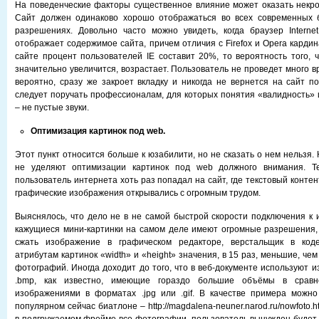
На поведенческие факторы существенное влияние может оказать некро
Сайт должен одинаково хорошо отображаться во всех современных 
разрешениях. Довольно часто можно увидеть, когда браузер Internet
отображает содержимое сайта, причем отличия с Firefox и Opera карди
сайте процент пользователей IE составит 20%, то вероятность того, ч
значительно увеличится, возрастает. Пользователь не проведет много в
вероятно, сразу же закроет вкладку и никогда не вернется на сайт по
следует поручать профессионалам, для которых понятия «валидность» 
– не пустые звуки.
Оптимизация картинок под
web.
Этот пункт относится больше к юзабилити, но не сказать о нем нельзя
не уделяют оптимизации картинок под web должного внимания. Т
пользователь интернета хоть раз попадал на сайт, где текстовый контен
графические изображения открывались с огромным трудом.
Выяснялось, что дело не в не самой быстрой скорости подключения к и
кажущиеся мини-картинки на самом деле имеют огромные разрешения, 
сжать изображение в графическом редакторе, верстальщик в код
атрибутам картинок «width» и «height» значения, в 15 раз, меньшие, ч
фотографий. Иногда доходит до того, что в веб-документе используют 
.bmp, как известно, имеющие гораздо большие объёмы в срав
изображениями в форматах .jpg или .gif. В качестве примера можно
популярном сейчас биатлоне – http://magdalena-neuner.narod.ru/nowfoto.