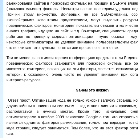
ранжирования сайтов в поисковых системах на позиции в SERP’е влияют
(пользовательские) факторы. Несмотря на это последним уделяют не
Причин этому множество. Во-первых, не все SEO-компании, ос
«конвейерным» клиентским продвижением, могут выделить ресурс
поведенческих факторов, мониторинг показателей отказов и количеств
анализ трафика, идущего на сайт и т.д. Во-вторых, специалисты средн
работают по принципу «сделал оптимизацию – купил ссылки – жду 
некоторые оптимизаторы не уделяют внимание пользовательским факт
что не считают это нужным, ленятся или просто не знают о них.
Тем не менее, на оптимизаторских конференциях представители Яндекса
поведенческих факторов становится для поисковой системы все б
множества критериев, влияющих на эти факторы, является
оптимизаци
которой, к сожалению, очень часто не уделяют внимания при орг
интернет-ресурсов.
Зачем это нужно?
Ответ прост. Оптимизация кода не только ускорит загрузку страниц, н
дружелюбным к поисковым системам – код станет чистым и красивым,
располагаться в нужных местах. Кроме того, изначально скеп
оптимизаторами в ноябре 2009 заявление Google о том, что скорость з
является одним из факторов ранжирования, только подтверждает тот ф
кода страниц следует заниматься. Тем более, что на этот фактор опт
сам.