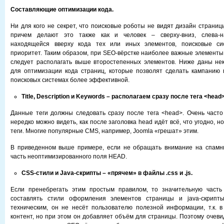
Составляющие оптимизации кода.
Ни для кого не секрет, что поисковые роботы не видят дизайн страниц
причем делают это также как и человек – сверху-вниз, слева-н
находящейся вверху кода тех или иных элементов, поисковые с
приоритет. Таким образом, при SEO-вёрстке наиболее важные элементы
следует располагать выше второстепенных элементов. Ниже даны не
для оптимизации кода страниц, которые позволят сделать кампанию 
поисковых системах более эффективной.
Title,
Description и
Keywords – располагаем сразу после тега <
head>
Данные теги должны следовать сразу после тега <head>. Очень часто
нередко можно видеть, как после заголовка head идёт всё, что угодно, но 
теги. Многие популярные CMS, например, Joomla «грешат» этим.
В приведенном выше примере, если не обращать внимание на спамны
часть неоптимизированного поля HEAD.
CSS-стили и
Java-скрипты – «прячем» в файлы .
css и .
js.
Если пренебрегать этим простым правилом, то значительную часть
составлять стили оформления элементов страницы и java-скрипты
техническим, он не несёт пользователю полезной информации, т.к. 
контент, но при этом он добавляет объём для страницы. Поэтому очеви