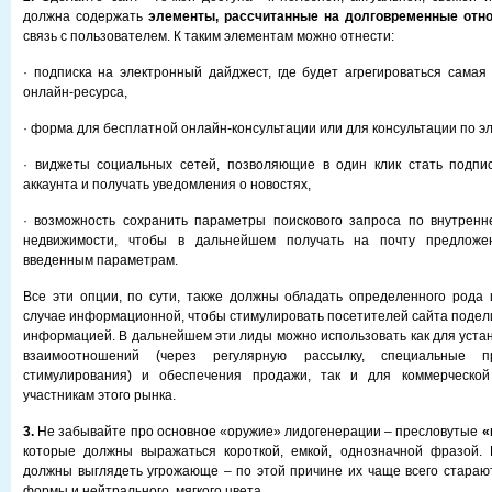
должна содержать
элементы, рассчитанные на долговременные отн
связь с пользователем. К таким элементам можно отнести:
· подписка на электронный дайджест, где будет агрегироваться сама
онлайн-ресурса,
· форма для бесплатной онлайн-консультации или для консультации по э
· виджеты социальных сетей, позволяющие в один клик стать подпис
аккаунта и получать уведомления о новостях,
· возможность сохранить параметры поискового запроса по внутренн
недвижимости, чтобы в дальнейшем получать на почту предложен
введенным параметрам.
Все эти опции, по сути, также должны обладать определенного рода
случае информационной, чтобы стимулировать посетителей сайта подели
информацией. В дальнейшем эти лиды можно использовать как для уста
взаимоотношений (через регулярную рассылку, специальные п
стимулирования) и обеспечения продажи, так и для коммерческой
участникам этого рынка.
3.
Не забывайте про основное «оружие» лидогенерации – пресловутые
«
которые должны выражаться короткой, емкой, однозначной фразой. 
должны выглядеть угрожающе – по этой причине их чаще всего стараю
формы и нейтрального, мягкого цвета.