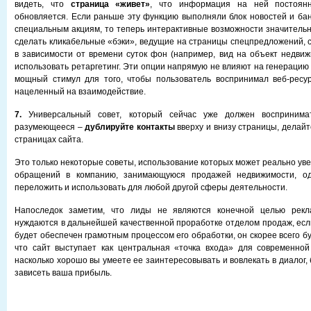
видеть, что
страница «живет»
, что информация на ней постоянн
обновляется. Если раньше эту функцию выполняли блок новостей и ба
специальным акциям, то теперь интерактивные возможности значитель
сделать кликабельные «бэки», ведущие на страницы спецпредложений,
в зависимости от времени суток фон (например, вид на объект недвиж
использовать ретаргетинг. Эти опции напрямую не влияют на генерацию
мощный стимул для того, чтобы пользователь воспринимал веб-ресу
нацеленный на взаимодействие.
7.
Универсальный совет, который сейчас уже должен воспринима
разумеющееся –
дублируйте контакты
вверху и внизу страницы, делайт
страницах сайта.
Это только некоторые советы, использование которых может реально ув
обращений в компанию, занимающуюся продажей недвижимости, од
переложить и использовать для любой другой сферы деятельности.
Напоследок заметим, что лиды не являются конечной целью рекл
нуждаются в дальнейшей качественной проработке отделом продаж, если
будет обеспечен грамотным процессом его обработки, он скорее всего б
что сайт выступает как центральная «точка входа» для современной
насколько хорошо вы умеете ее заинтересовывать и вовлекать в диалог, 
зависеть ваша прибыль.