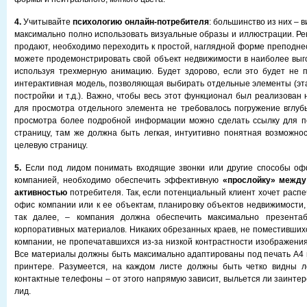
4.
Учитывайте
психологию онлайн-потребителя
: большинство из них – 
максимально полно использовать визуальные образы и иллюстрации. Ре
продают, необходимо переходить к простой, наглядной форме преподн
можете продемонстрировать свой объект недвижимости в наиболее выго
используя трехмерную анимацию. Будет здорово, если это будет не 
интерактивная модель, позволяющая выбирать отдельные элементы (эт
постройки и т.д.). Важно, чтобы весь этот функционал был реализован
для просмотра отдельного элемента не требовалось погружение вглубь
просмотра более подробной информации можно сделать ссылку для п
страницу, там же должна быть легкая, интуитивно понятная возможнос
целевую страницу.
5.
Если под лидом понимать входящие звонки или другие способы оф
компанией, необходимо обеспечить эффективную
«прослойку» между
активностью
потребителя. Так, если потенциальный клиент хочет распе
офис компании или к ее объектам, планировку объектов недвижимости, 
так далее, – компания должна обеспечить максимально презента
корпоративных материалов. Никаких обрезанных краев, не поместивших
компании, не пропечатавшихся из-за низкой контрастности изображения
Все материалы должны быть максимально адаптированы под печать А4
принтере. Разумеется, на каждом листе должны быть четко видны л
контактные телефоны – от этого напрямую зависит, выльется ли заинте
лид.