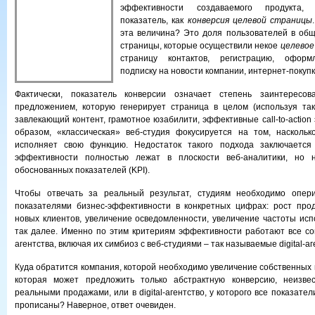
эффективности создаваемого продукта, 
показатель, как
конверсия
целевой страницы
эта величина? Это доля пользователей в об
страницы, которые осуществили некое
целевое
страницу контактов, регистрацию, оформл
подписку на новости компании, интернет-покупк
Фактически, показатель конверсии означает степень заинтересов
предложением, которую генерирует страница в целом (используя так
завлекающий контент, грамотное юзабилити, эффективные call-to-action э
образом, «классическая» веб-студия фокусируется на том, наскольк
исполняет свою функцию. Недостаток такого подхода заключается
эффективности полностью лежат в плоскости веб-аналитики, но н
обоснованных показателей (KPI).
Чтобы отвечать за реальный результат, студиям необходимо опер
показателями бизнес-эффективности в конкретных цифрах: рост прод
новых клиентов, увеличение осведомленности, увеличение частоты исп
так далее. Именно по этим критериям эффективности работают все с
агентства, включая их симбиоз с веб-студиями – так называемые digital-аг
Куда обратится компания, которой необходимо увеличение собственных 
которая может предложить только абстрактную конверсию, неизве
реальными продажами, или в digital-агентство, у которого все показате
прописаны? Наверное, ответ очевиден.