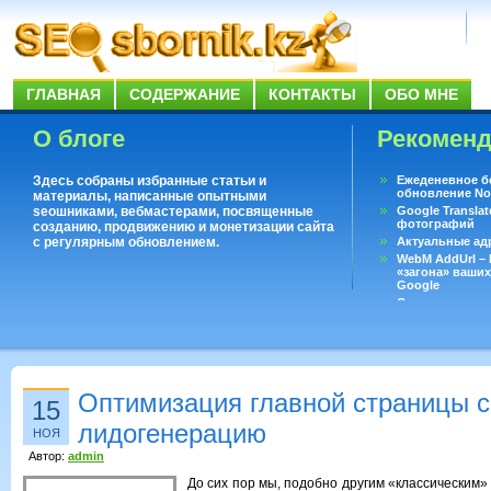
ГЛАВНАЯ
СОДЕРЖАНИЕ
КОНТАКТЫ
ОБО МНЕ
О блоге
Рекомен
Здесь собраны избранные статьи и
Ежеденевное б
обновление No
материалы, написанные опытными
seoшниками, вебмастерами, посвященные
Google Translat
фотографий
созданию, продвижению и монетизации сайта
с регулярным обновлением.
Актуальные ад
WebM AddUrl –
«загона» ваших
Google
Существует воп
ответить даже 
Переводчик Goo
Оптимизация главной страницы с
15
лидогенерацию
НОЯ
Автор:
admin
До сих пор мы, подобно другим «классическим» 