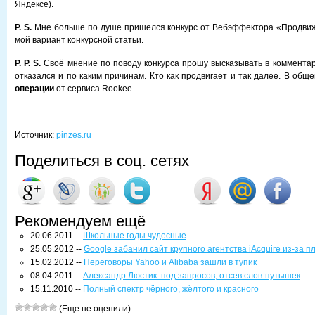
Яндексе).
P. S.
Мне больше по душе пришелся конкурс от Вебэффектора «Продвиж
мой вариант конкурсной статьи.
P. P. S.
Своё мнение по поводу конкурса прошу высказывать в комментари
отказался и по каким причинам. Кто как продвигает и так далее. В общ
операции
от сервиса Rookee.
Источник:
pinzes.ru
Поделиться в соц. сетях
Рекомендуем ещё
20.06.2011 --
Школьные годы чудесные
25.05.2012 --
Google забанил сайт крупного агентства iAcquire из-за 
15.02.2012 --
Переговоры Yahoo и Alibaba зашли в тупик
08.04.2011 --
Александр Люстик: под запросов, отсев слов-путышек
15.11.2010 --
Полный спектр чёрного, жёлтого и красного
(Еще не оценили)