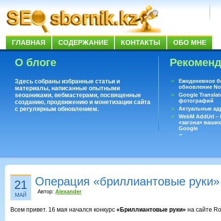
ГЛАВНАЯ
СОДЕРЖАНИЕ
КОНТАКТЫ
ОБО МНЕ
О блоге
Рекомен
Здесь собраны избранные статьи и
Ежеденевное б
обновление No
материалы, написанные опытными
seoшниками, вебмастерами, посвященные
Google Translat
фотографий
созданию, продвижению и монетизации сайта
с регулярным обновлением.
Актуальные ад
WebM AddUrl –
«загона» ваших
Google
Существует воп
ответить даже 
Переводчик Goo
Операция «бриллиантовые руки» 
21
Автор:
Alexander
МАЙ
Всем привет. 16 мая начался конкурс
«Бриллиантовые руки»
на сайте Ro