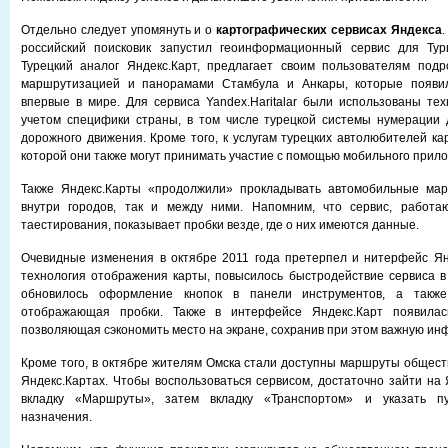
Отдельно следует упомянуть и о
картографических сервисах Яндекса
российский поисковик запустил геоинформационный сервис для Турци
Турецкий аналог Яндекс.Карт, предлагает своим пользователям подр
маршрутизацией и панорамами Стамбула и Анкары, которые появил
впервые в мире. Для сервиса Yandex.Haritalar были использованы тех
учетом специфики страны, в том числе турецкой системы нумерации 
дорожного движения. Кроме того, к услугам турецких автолюбителей ка
которой они также могут принимать участие с помощью мобильного прил
Также Яндекс.Карты «продолжили» прокладывать автомобильные мар
внутри городов, так и между ними. Напомним, что сервис, работ
таестирования, показывает пробки везде, где о них имеются данные.
Очевидные изменения в октябре 2011 года претерпел и нитерфейс Ян
технология отображения карты, повысилось быстродействие сервиса в
обновилось оформление кнопок в панели инструментов, а также
отображающая пробки. Также в интерфейсе Яндекс.Карт появилась
позволяющая сэкономить место на экране, сохранив при этом важную и
Кроме того, в октябре жителям Омска стали доступны маршруты общест
Яндекс.Картах. Чтобы воспользоваться сервисом, достаточно зайти на 
вкладку «Маршруты», затем вкладку «Транспортом» и указать п
назначения.