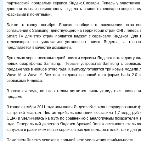
партнерской программе сервиса Яндекс.Словари. Теперь у участнико
дополнительная возможность – сделать сниппеты словарно-энциклопе
красивыми и понятными.
Ближе к концу октября Яндекс сообщил о заключении стратегич
соглашения с Samsung, действующего на территории стран СНГ. Теперь 
Smart TV для этих стран появится виджет с сервисами Яндекса. Для 
телевизорах по умолчанию установлен поиск Яндекса, а главн
предлагается в качестве домашней.
Буквально через несколько дней поиск и сервисы Яндекса стали доступн
новых смартфонах Samsung. Первые устройства Samsung с сервисам
продаже уже в ноябре этого года. К выпуску готовятся три новые модели 
Wave M и Wave Y. Все они созданы на новой платформе bada 2.0 
сервисами Яндекса.
В свою очередь, пользователям остается лишь дожидаться появлени
продаже.
В конце октября 2011 года компания Яндекс объявила неаудированные 
за третий квартал. Чистая прибыль компании составила 1,7 млрд рубл
США) и увеличилась на 93% по сравнению с аналогичным показателем з
года. Генеральный директор Яндекса Аркадий Волож связывает столь о
запуском и развитием новых сервисов, как для пользователей, так и для 
Пожелаем Яндексу успехов и дальнейшего увеличения прибыльности!