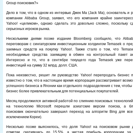
Group поисковик?»
Дело в том, что в одном из интервью Джек Ма (Jack Ma), основатель и 
компании Alibaba Group, заявил, что его компания крайне заинтере
Yahoo! «целиком», однако сделать это довольно сложно, поскольку с
серьезных игроков рынка.
Несколькими днями позже издание Bloomberg сообщило, что Aliba
переговорам с сингапурским инвестиционным холдингом Temasek о пр
заемных средств на покупку Yahoo!. Также стало о том, что Temase
необходимые средства заемщику в обмен на контрольный пакет ак
Интересно и то, что в сентябре текущего года Temasek уже пере
инвестиций на сумму 32 млрд. долл. США.
Пока неизвестно, решит ли руководство Yahoo! перепродать бизнес 
известно о том, что в настоящее время корпорация рассматривает возм
успешного бизнеса в Японии как отдельного подразделения с тем, чтобы
бизнес более привлекательным для потенциальных покупателей.
Месяц продолжился активной работой по слиянию поисковых технологий 
на технологию Microsoft перешли азиатские версии поиска, а б
поисковик окончательно завершил переход на алгоритм Bing для все
исключением Кореи).
Несколько позже выяснилось, что доля Yahoo! на поисковом рынке 
отметки, скатившись до 15,5%, а чистая прибыль корпорации за 