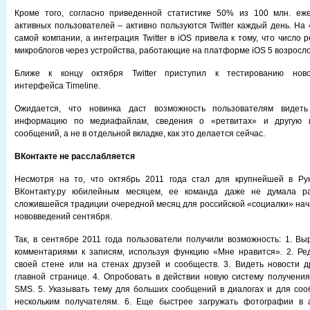
Кроме того, согласно приведенной статистике 50% из 100 млн. еж
активных пользователей – активно пользуются Twitter каждый день. На
самой компании, а интеграция Twitter в iOS привела к тому, что число 
микроблогов через устройства, работающие на платформе iOS 5 возросло 
Ближе к концу октября Twitter приступил к тестированию новог
интерфейса Timeline.
Ожидается, что новинка даст возможность пользователям видеть
информацию по медиафайлам, сведения о «ретвитах» и другую
сообщений, а не в отдельной вкладке, как это делается сейчас.
ВКонтакте не расслабляется
Несмотря на то, что октябрь 2011 года стал для крупнейшей в Ру
ВКонтакту.ру юбилейным месяцем, ее команда даже не думала ра
сложившейся традиции очередной месяц для российской «социалки» нач
нововведений сентября.
Так, в сентябре 2011 года пользователи получили возможность: 1. В
комментариями к записям, используя функцию «Мне нравится». 2. Ре
своей стене или на стенах друзей и сообществ. 3. Видеть новости 
главной странице. 4. Опробовать в действии новую систему получения
SMS. 5. Указывать тему для больших сообщений в диалогах и для со
нескольким получателям. 6. Еще быстрее загружать фотографии в 