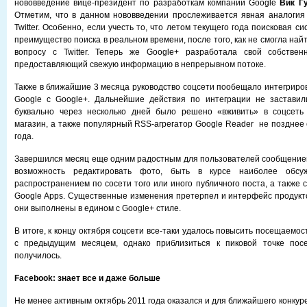
нововведение вице-президент по разработкам компании Googlе
Вик Г
Отметим, что в данном нововведении прослеживается явная аналогия
Twitter. Особенно, если учесть то, что летом текущего года поисковая с
преимущество поиска в реальном времени, после того, как не смогла най
вопросу с Twitter. Теперь же Google+ разработала свой собствен
предоставляющий свежую информацию в непрерывном потоке.
Также в ближайшие 3 месяца руководство соцсети пообещало интегриро
Google с Google+. Дальнейшие действия по интеграции не заставил
буквально через несколько дней было решено «вживить» в соцсеть
магазин, а также популярный RSS-агрегатор Google Reader не позднее
года.
Завершился месяц еще одним радостным для пользователей сообщением
возможность редактировать фото, быть в курсе наиболее обсу
распространением по сосети того или иного публичного поста, а также 
Google Apps. Существенные изменения претерпел и интерфейс продукто
они выполнены в едином с Google+ стиле.
В итоге, к концу октября соцсети все-таки удалось повысить посещаемос
с предыдущим месяцем, однако приблизиться к пиковой точке пос
получилось.
Facebook: знает все и даже больше
Не менее активным октябрь 2011 года оказался и для ближайшего конкур