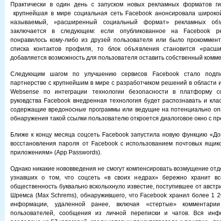
Практически в один день с запуском новых рекламных форматов ги
крупнейшая в мире социальная сеть Facebook анонсировала широкой
называемый, »расширенный социальный формат» рекламных объ
заключается в следующем: если опубликованное на Facebook р
понравилось кому-либо из друзей пользователя или было прокоммент
списка контактов профиля, то блок объявления становится «расши
добавляется возможность для пользователя оставить собственный комм
Следующим шагом по улучшению сервисов Facebook стало подп
партнерстве с крупнейшим в мире с разработчиком решений в области 
Websense по интеграции технологии безопасности в платформу 
руковдства Facebook внедренная технология будет распознавать и кла
содержащие вредоносные программы или ведущие на потенциально опа
обнаружения такой ссылки пользователю откроется диалоговое окно с п
Ближе к концу месяца соцсеть Facebook запустила новую функцию «Д
восстановления пароля от Facebook с использованием почтовых ящик
приложениям» (App Passwords).
Однако никакие нововведения не смогут компенсировать возмущение отд
узнавших о том, что соцсеть «в своих недрах» бережно хранит вс
общественность буквально всколыхнуло известие, поступившее от австр
Шремса (Max Schrems), обнаружившего, что Facebook хранил более 1 2
информации, удаленной ранее, включая «стертые» комментари
пользователей, сообщения из личной переписки и чатов. Вся ин