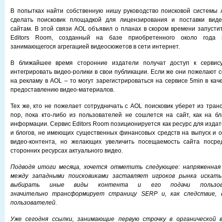
В попытках найти собственную нишу руководство поисковой системы
сделать поисковик площадкой для лицензирования и поставки виде
сайтам. В этой связи AOL объявил о планах в скором времени запусти
Editors Room, созданный на базе приобретенного около года 
занимающегося агрегацией видеосюжетов в сети интернет.
В ближайшее время сторонние издатели получат доступ к сервису
интегрировать видео-ролики в свои публикации. Если же они пожелают 
на рекламу в AOL – то могут зарегистрироваться на сервисе 5min в ка
предоставлению видео-материалов.
Тех же, кто не пожелает сотрудничать с AOL поисковик уберет из тран
пор, пока кто-либо из пользователей не сошлется на сайт, как на б
информации. Сервис Editors Room позиционируется как ресурс для изда
и блогов, не имеющих существенных финансовых средств на выпуск и о
видео-контента, но желающих увеличить посещаемость сайта посре
сторонних ресурсах актуального видео.
Подводя итоги месяца, хочется отметить следующее: напряженная
между западными поисковиками заставляет игроков рынка искать
выбирать иные виды контента и его подачи пользов
значительно трансформирует страницу SERP и, как следствие, 
пользователей.
Уже сегодня ссылки, занимающие первую строчку в органической в