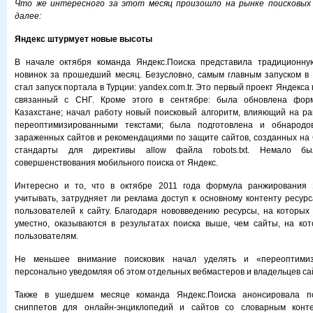
Что же интересного за этот месяц произошло на рынке поисковых
далее:
Яндекс штурмует новые высоты
В начале октября команда Яндекс.Поиска представила традиционну
новинок за прошедший месяц. Безусловно, самым главным запуском в
стал запуск портала в Турции: yandex.com.tr. Это первый проект Яндекса
связанный с СНГ. Кроме этого в сентябре: была обновлена фор
Казахстане; начал работу новый поисковый алгоритм, влияющий на р
переоптимизированными текстами; была подготовлена и обнародо
зараженных сайтов и рекомендациями по защите сайтов, созданных на
стандарты для директивы allow файла robots.txt. Немало 
совершенствования мобильного поиска от Яндекс.
Интересно и то, что в октябре 2011 года формула ранжирования 
учитывать, затрудняет ли реклама доступ к основному контенту ресурс
пользователей к сайту. Благодаря нововведению ресурсы, на которых
уместно, оказываются в результатах поиска выше, чем сайты, на ко
пользователям.
Не меньшее внимание поисковик начал уделять и «переоптимиз
персонально уведомляя об этом отдельных вебмастеров и владельцев са
Также в ушедшем месяце команда Яндекс.Поиска анонсировала п
сниппетов для онлайн-энциклопедий и сайтов со словарным конте