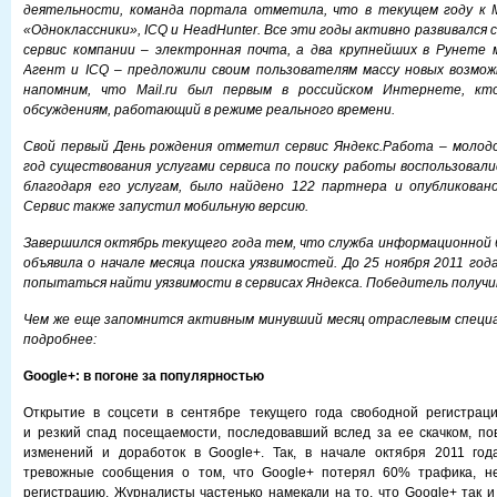
деятельности, команда портала отметила, что в текущем году к Ma
«Одноклассники», ICQ и HeadHunter. Все эти годы активно развивался
сервис компании – электронная почта, а два крупнейших в Рунете м
Агент и ICQ – предложили своим пользователям массу новых возмож
напомним, что Mail.ru был первым в российском Интернете, кт
обсуждениям, работающий в режиме реального времени.
Свой первый День рождения
отметил сервис Яндекс.Работа
– молодо
год существования услугами сервиса по поиску работы воспользовалис
благодаря его услугам, было найдено 122 партнера и опубликовано
Сервис также запустил мобильную версию.
Завершился октябрь текущего года тем, что служба информационной 
объявила о начале
месяца поиска уязвимостей
. До 25 ноября 2011 го
попытаться найти уязвимости в сервисах Яндекса. Победитель получи
Чем же еще запомнится активным минувший месяц отраслевым спец
подробнее:
Google+: в погоне за популярностью
Открытие в соцсети в сентябре текущего года свободной регистраци
и резкий спад посещаемости, последовавший вслед за ее скачком, по
изменений и доработок в Google+. Так, в начале октября 2011 год
тревожные сообщения о том, что Google+ потерял 60% трафика, н
регистрацию. Журналисты частенько намекали на то, что Google+ так и