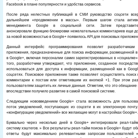
Facebook в плане популярности и удобства сервисов.
После ряда нелестных публикаций в СМИ руководство соцсети все
дальнейшем «продвижении в массы». Первым шагом стала активн
менеджмента Google в социальной сети. Затем представител
анонсировали функцию блокировки нежелательных комментариев еще до
за новой возможностью в Google+ появилось API для поисковых приложен
Данный интерфейс программирования позволит разработчикам 
приложения, предназначенные для поиска информации, размещенной в
в Google+, включая персоналии самих зарегистрированных в «социалке»
того, разработчики утверждают, что приложение, созданное посредств
использоваться для доступа к информации, размещенной как в Googl
соцсетях. Поисковое приложение также позволяет осуществлять поиск
комментарии к постам или отметившим их кнопкой +1. При этом ра
пользователям защитить их личные данные. Отметим, что это обещание
впоследствии получило развитие в самой поисковой системе.
Следующим нововведением Google+ стала возможность для пользова
поток уведомлений, поступающих из соцсети в их электронную почту
«конфигурацию уведомлений» все желающие могут в настройках Google+.
Буквально через несколько дней в Google+ интегрировали реал-тай
систему хэштегов. » Все результаты реал-тайм поиска в Google+ будут об
ответы будут максимально релевантными запросам пользователей 