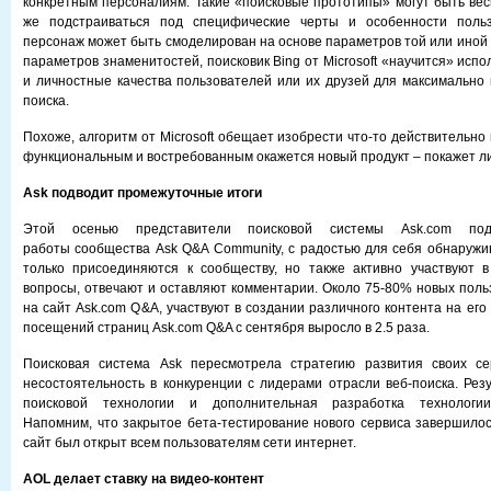
конкретным персоналиям. Такие «поисковые прототипы» могут быть в
же подстраиваться под специфические черты и особенности польз
персонаж может быть смоделирован на основе параметров той или иной
параметров знаменитостей, поисковик Bing от Microsoft «научится» исп
и личностные качества пользователей или их друзей для максимально
поиска.
Похоже, алгоритм от Microsoft обещает изобрести что-то действительно
функциональным и востребованным окажется новый продукт – покажет л
Ask подводит промежуточные итоги
Этой осенью представители поисковой системы Ask.com по
работы сообщества Ask Q&A Community, с радостью для себя обнаружив
только присоединяются к сообществу, но также активно участвуют в
вопросы, отвечают и оставляют комментарии. Около 75-80% новых пол
на сайт Ask.com Q&A, участвуют в создании различного контента на его
посещений страниц Ask.com Q&A с сентября выросло в 2.5 раза.
Поисковая система Ask пересмотрела стратегию развития своих се
несостоятельность в конкуренции с лидерами отрасли веб-поиска. Резу
поисковой технологии и дополнительная разработка технологии 
Напомним, что закрытое бета-тестирование нового сервиса завершилось
сайт был открыт всем пользователям сети интернет.
AOL делает ставку на видео-контент