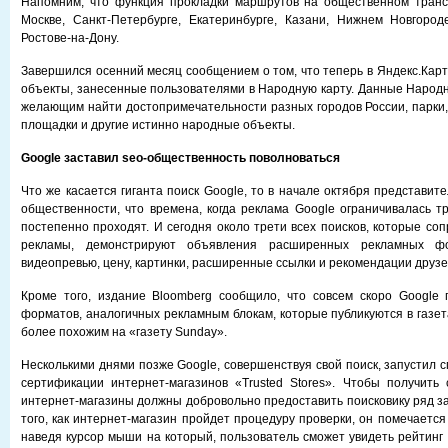
Напомним, что функция прокладки маршрутов на общественном транс
Москве, Санкт-Петербурге, Екатеринбурге, Казани, Нижнем Новгород
Ростове-на-Дону.
Завершился осенний месяц сообщением о том, что теперь в Яндекс.Карт
объекты, занесенные пользователями в Народную карту. Данные Народн
желающим найти достопримечательности разных городов России, парки
площадки и другие истинно народные объекты.
Google заставил seo-общественность поволноваться
Что же касается гиганта поиск Google, то в начале октября представит
общественности, что времена, когда реклама Google ограничивалась тр
постепенно проходят. И сегодня около трети всех поисков, которые со
рекламы, демонстрируют объявления расширенных рекламных ф
видеопревью, цену, картинки, расширенные ссылки и рекомендации друзе
Кроме того, издание Bloomberg сообщило, что совсем скоро Google 
форматов, аналогичных рекламным блокам, которые публикуются в газет
более похожим на «газету Sunday».
Несколькими днями позже Google, совершенствуя свой поиск, запустил 
сертификации интернет-магазинов «Trusted Stores». Чтобы получить
интернет-магазины должны добровольно предоставить поисковику ряд з
того, как интернет-магазин пройдет процедуру проверки, он помечаетс
наведя курсор мыши на который, пользователь сможет увидеть рейтинг