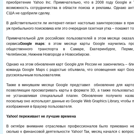
приобретение Yahoo Inc. Примечательно, что в 2008 году Google и 
возможность сотрудничества в области поиска и рекламы. Однако ан
США не одобрили сделку.
В действительности ли интернет-гигант настолько заинтересован в пр
уж прибыльного поисковика или это очередная газетная утка – покажет то
Примечательной для российских пользователей в этом месяце оказал
сервиса
Google maps
: в этом месяце карты Google научились пр
общественного транспорта в Самаре, Екатеринбурге, Перми,
Челябинске, Нижнем Новгороде и Новосибирске.
Однако на этом обновления карт Google для России не закончились – бл
команда Google Maps с радостью объявила, что оповещения карт Goo
русскоязычным пользователям.
Также в минувшем месяце Google представил обновление для картог
позволяющее просматривать карты в формате 3D, а также пользоваться 
не устанавливая специальный плагин. Обновление получило назв
поскольку оно использует данные из Google Web Graphics Library, чтобы
изображения в браузер пользователя.
Yahoo! переживает не лучшие времена
В октябре внимание отраслевых профессионалов было приковано не 
сколько к финансовой деятельности Yahoo! Так, месяц начался с вопрос