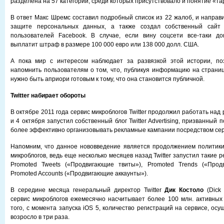
разделена на 57 категорий, среди которых присутствовало и понятие «та
В ответ Макс Шремс составил подробный список из 22 жалоб, и направи
защите персональных данных, а также создал собственный сайт
пользователей Facebook. В случае, если вину соцсети все-таки док
выплатит штраф в размере 100 000 евро или 138 000 долл. США.
А пока мир с интересом наблюдает за развязкой этой истории, п
напомнить пользователям о том, что, публикуя информацию на страни
нужно быть априори готовым к тому, что она становится публичной.
Twitter набирает обороты
В октябре 2011 года сервис микроблогов Twitter продолжил работать на
и 4 октября запустил собственный блог Twitter Advertising, призванный
более эффективно организовывать рекламные кампании посредством сер
Напомним, что данное нововведение является продолжением политики
микроблогов, ведь еще несколько месяцев назад Twitter запустил такие р
Promoted Tweets («Продвигающие твиты»), Promoted Trends («Про
Promoted Accounts («Продвигающие аккаунты»).
В середине месяца генеральный директор Twitter
Дик Костоло
(Dick 
сервис микроблогов ежемесячно насчитывает более 100 млн. активных
того, с момента запуска iOS 5, количество регистраций на сервисе, ос
возросло в три раза.