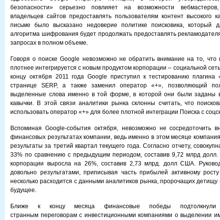
безопасности» серьезно повлияет на возможности вебмастеров,
владельцев сайтов предоставлять пользователям контент высокого ка
письме было высказано недоверие политике поисковика, который 
алгоритма шифрования будет продолжать предоставлять рекламодател
запросах в полном объеме.
Говоря о поиске Google невозможно не обратить внимание на то, что 
плотнее интегрируется с новым продуктом корпорации – социальной сетью
концу октября 2011 года Google приступил к тестированию плагина 
странице SERP, а также заменил оператор «+», позволяющий пол
выделенные слова именно в той форме, в которой они были заданы в
кавычки. В этой связи аналитики рынка склонны считать, что поиско
использовать оператор «+» для более плотной интеграции Поиска с соцс
Вспоминая Google-события октября, невозможно не сосредоточить в
финансовых результатах компании, ведь именно в этом месяце компани
результаты за третий квартал текущего года. Согласно отчету, совокуп
33% по сравнению с предыдущим периодом, составив 9,72 млрд долл.
корпорации выросла на 26%, составив 2,73 млрд. долл США. Руковод
довольно результатами, приписывая часть прибылей активному росту
несколько расходится с данными аналитиков рынка, пророчащих детищу 
будущее.
Ближе к концу месяца финансовые победы подтолкнули
странным переговорам с инвестиционными компаниями о выделении им