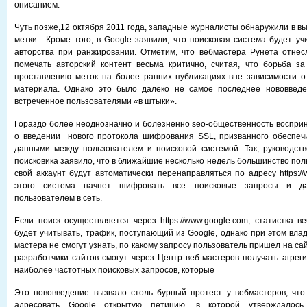
описанием.
Чуть позже,12 октября 2011 года, западные журналисты обнаружили в в
метки. Кроме того, в Google заявили, что поисковая система будет уч
авторства при ранжировании. Отметим, что вебмастера Рунета отнес
помечать авторский контент весьма критично, считая, что борьба за
проставлению меток на более ранних публикациях вне зависимости о
материала. Однако это было далеко не самое последнее нововведен
встреченное пользователями «в штыки».
Гораздо более неоднозначно и болезненно seo-общественность восприн
о введении нового протокола шифрования SSL, призванного обеспеч
данными между пользователем и поисковой системой. Так, руководст
поисковика заявило, что в ближайшие несколько недель большинство пол
свой аккаунт будут автоматически перенаправляться по адресу https:/
этого система начнет шифровать все поисковые запросы и да
пользователем в сеть.
Если поиск осуществляется через https://www.google.com, статистка в
будет учитывать, трафик, поступающий из Google, однако при этом вла
мастера не смогут узнать, по какому запросу пользователь пришел на са
разработчики сайтов смогут через Центр веб-мастеров получать агрег
наиболее частотных поисковых запросов, которые
Это нововведение вызвало столь бурный протест у вебмастеров, чт
адресовать Google открытую петицию, в которой утверждалос