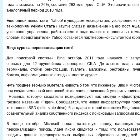
года снизилась на 26%, составив 293 млн. долл. США. Это значительно
аналогичный период 2010 года.
Еще одной новостью от Yahoo! в ушедшем месяце стало увольнение из 
технологиям
Рейми Стата
(Raymie Stata) и назначение на его пост
Аша
успешного управленца, работавшего в ряде высокотехнологичных комп
словам, представителей Yahoo! останется партнером-консультантом кор
Bing: курс на персонализацию взят!
Для поисковой системы Bing октябрь 2011 года начался с запуск
сервиса для 42 крупнейших аэропортов США. Детальные планы аэ
терминалы, стойки регистрации, туалеты, магазины, рестораны, пу
багажа, информационные стенды и многое другое.
Чуть позднее seo-мир облетела новость о том, что инженеры Bing и Micro
над созданием новой поисковой технологии, призванной ускорить поиск и 
Новинка, которую создатели позиционируют как «новую инфраструкт
грозное название «Tiger». Сообщается, что новая инфраструктура поис
технологию SSD (solid-state drive), благодаря которой поисковик Bing см
сравнительный анализ собственного индекса с поисковыми запросами по
В конце октября Microsoft подал патентную заявку, напрямую к
персонализации поиска. Идея писка сводится к тому, что пользоват
вводить данные предварительно выбранных образцов и моделей