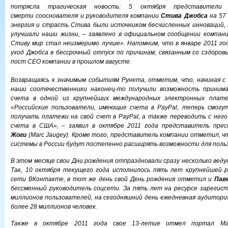
потрясла трагическая новость: 5 октября представител
смерти
сооснователя и руководителя компании
Стива Джобса
на 57 
энергия и страсть Стива были источником бесчисленных инноваций,
улучшали наши жизни, – заявлено в официальном сообщении компании
Стиву мир стал неизмеримо лучше». Напомним, что в январе 2011 го
уход Джобса в бессрочный отпуск по причинам, связанным со сздоров
пост СЕО компании в прошлом августе.
Возвращаясь к значимым событиям Рунета, отметим, что, начиная с 
наши соотечественники наконец-то
получили возможность приним
счета
в одной из крупнейших международных электронных плате
«Российские пользователи, имеющие счета в PayPal, теперь смогу
получать платежи на свой счет в PayPal, а также переводить с него
счета в США», – заявил в октябре 2011 года представитель прес
Жоги
(Marc Jaugey). Кроме того, представитель компании отметил, 
системы в России будут постепенно расширять возможности для пол
В этом месяце свои Дни рождения отпраздновали сразу несколько вед
Так, 10 октября текущего года
исполнилось пять лет
крупнейшей р
сети ВКонтакте, в тот же день свой День рождения отметил и
Пав
бессменный руководитель соцсети. За пять лет на ресурсе зарегист
миллионов пользователей, на сегодняшний день ежедневная аудитори
более 28 миллионов человек.
Также в октябре 2011 года свое 13-летие
отмел портал Mai