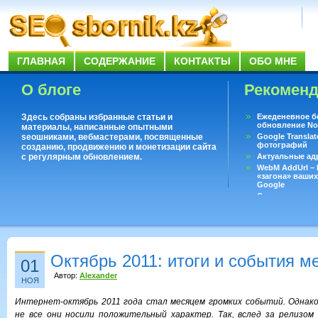
ГЛАВНАЯ
СОДЕРЖАНИЕ
КОНТАКТЫ
ОБО МНЕ
О блоге
Рекомен
Здесь собраны избранные статьи и
Ежеденевное б
обновление No
материалы, написанные опытными
seoшниками, вебмастерами, посвященные
Google Translat
фотографий
созданию, продвижению и монетизации сайта
с регулярным обновлением.
Актуальные ад
WebM AddUrl –
«загона» ваших
Google
Существует воп
ответить даже 
Переводчик Goo
Октябрь 2011: итоги и события м
01
Автор:
Alexander
НОЯ
Интернет-октябрь 2011 года стал месяцем громких событий. Однако,
не все они носили положительный характер. Так, вслед за релизом 