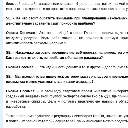
большой оффлайн-магазин или стартап. И дело не в затратах: на мой в
может стоить дешево, и на практике я знаю немало таких success-stories 
SE:
- На что стоит обратить внимание при планировании «экономики
действительно заставить сайт приносить прибыль?
Оксана Богомаз:
- Это очень общий вопрос. Главное – понимать, что 
владелец ресурса. Ведь сайт может и не приносить прямую приб
оптимизировать расходы, например.
SE:
- Насколько затратно продвижение веб-проекта, например, того 
Как «раскрутить» его, не прибегая к большим расходам?
Оксана Богомаз:
- Есть идеи, и есть деньги: и то, и другое – дорого (смеет
SE:
- Мы знаем, что вы являетесь автором мастер-классов и преподает
площадках можно услышать вас и ваши доклады?
Оксана Богомаз:
– В этом году стартовал проект «Развитие интерак
созданный инициативной группой экспертов совместно с РУДН, где прин
и интересные спикеры. Цель – получить практические навыки в облас
разработки.
Также я принимаю участие в регулярных семинарах NetCat, камерных, у
и полезных разной категории слушателей, за их анонсами можно следить