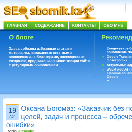
ГЛАВНАЯ
СОДЕРЖАНИЕ
КОНТАКТЫ
ОБО МНЕ
О блоге
Рекомен
Здесь собраны избранные статьи и
Ежеденевное б
обновление No
материалы, написанные опытными
seoшниками, вебмастерами, посвященные
Google Translat
фотографий
созданию, продвижению и монетизации сайта
с регулярным обновлением.
Актуальные ад
WebM AddUrl –
«загона» ваших
Google
Существует воп
ответить даже 
Переводчик Goo
Оксана Богомаз: «Заказчик без 
19
целей, задач и процесса – обрече
АВГ
ошибки»
Автор:
Alexander