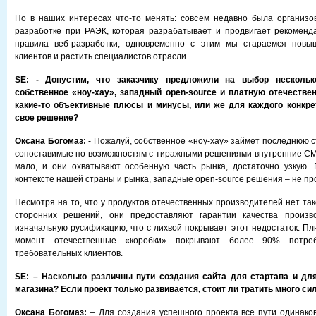
Но в наших интересах что-то менять: совсем недавно была организо
разработке при РАЭК, которая разрабатывает и продвигает рекоменд
правила веб-разработки, одновременно с этим мы стараемся повы
клиентов и растить специалистов отрасли.
SE:
- Допустим, что заказчику предложили на выбор несколь
собственное «ноу-хау», западный open-source и платную отечествен
какие-то объективные плюсы и минусы, или же для каждого конкре
свое решение?
Оксана Богомаз:
- Пожалуй, собственное «ноу-хау» займет последнюю ст
сопоставимые по возможностям с тиражными решениями внутренние CMS
мало, и они охватывают особенную часть рынка, достаточно узкую. 
контексте нашей страны и рынка, западные open-source решения – не про
Несмотря на то, что у продуктов отечественных производителей нет та
сторонних решений, они предоставляют гарантии качества произв
изначальную русификацию, что с лихвой покрывает этот недостаток. Пл
момент отечественные «коробки» покрывают более 90% потре
требовательных клиентов.
SE: – Насколько различны пути создания сайта для стартапа и д
магазина? Если проект только развивается, стоит ли тратить много сил
Оксана Богомаз:
– Для создания успешного проекта все пути одинаков