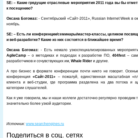
SE: – Какие грядущие отраслевые мероприятия 2011 года вы бы отме
к посещению?
Оксана Богомаз:
- Сентябрьский «Сайт-2011», Russian Internet Week в окт
ноябрь.
SE: – Есть ли конференции/семинары/мастер-классы, целиком посвя
и веб-разработке? Какие из них состоятся в ближайшее время?
Оксана Богомаз:
- Есть немало узкоспециализированных мероприяти
AgileCamp
– о методиках и подходах к разработке ПО,
404fest
– сам
разработчиков и сочувствующих им,
Whale Rider
и другие.
А про бизнес в формате конференции почти никто не говорит. Осень
конференция
«Сайт-2011»
– пожалуй, единственная масштабная «пл
клиента и веб-студии, где программа разделена на два потока и а
категории слушателей.
Как я уже говорила, мы и наши коллеги достаточно регулярно проводим 
значительно более узкой аудитории.
Источник:
www.searchengines.ru
Поделиться в соц. сетях