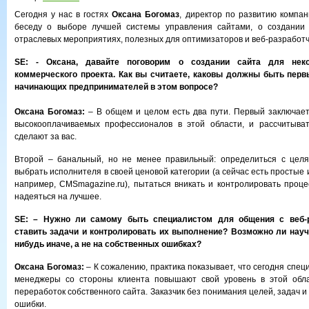
Сегодня у нас в гостях
Оксана Богомаз
, директор по развитию компан
беседу о выборе лучшей системы управления сайтами, о создании
отраслевых мероприятиях, полезных для оптимизаторов и веб-разработч
SE:
- Оксана, давайте поговорим о создании сайта для неко
коммерческого проекта. Как вы считаете, каковы должны быть перв
начинающих предпринимателей в этом вопросе?
Оксана Богомаз:
– В общем и целом есть два пути. Первый заключает
высокооплачиваемых профессионалов в этой области, и рассчитыват
сделают за вас.
Второй – банальный, но не менее правильный: определиться с целя
выбрать исполнителя в своей ценовой категории (а сейчас есть простые 
например, CMSmagazine.ru), пытаться вникать и контролировать проце
надеяться на лучшее.
SE: – Нужно ли самому быть специалистом для общения с веб-р
ставить задачи и контролировать их выполнение? Возможно ли научи
нибудь иначе, а не на собственных ошибках?
Оксана Богомаз:
– К сожалению, практика показывает, что сегодня спец
менеджеры со стороны клиента повышают свой уровень в этой обла
переработок собственного сайта. Заказчик без понимания целей, задач и
ошибки.