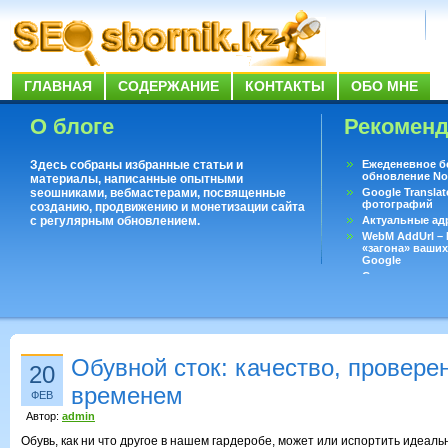
ГЛАВНАЯ
СОДЕРЖАНИЕ
КОНТАКТЫ
ОБО МНЕ
О блоге
Рекомен
Здесь собраны избранные статьи и
Ежеденевное б
обновление No
материалы, написанные опытными
seoшниками, вебмастерами, посвященные
Google Translat
фотографий
созданию, продвижению и монетизации сайта
с регулярным обновлением.
Актуальные ад
WebM AddUrl –
«загона» ваших
Google
Существует воп
ответить даже 
Переводчик Goo
Обувной сток: качество, провере
20
временем
ФЕВ
Автор:
admin
Обувь, как ни что другое в нашем гардеробе, может или испортить идеаль