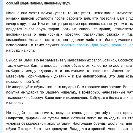
особый шарм вашему внешнему виду.
Именно она может помочь успеть то, что успеть невозможно. Качестве
никаких шансов усталости после рабочего дня, что позволит Вам с у
вечер с друзьями. Или же, ситуация прямо противоположная: утром от о
придётся снова обуть туфли (ботинки, сапоги, сандалии), становит
воспоминании о невыносимых мозолях (растянутых связках и т.д.
сильнейшее желание остаться под одеялом либо хотя бы в домашних 
использовать в таких случаях
гелевые стельки для обуви scholl gel ac
нагрузку на ноги.
Выбор за Вами. Но не забывайте у качественных сапог, ботинок, босонож
таком случае, Вам на помощь придёт обувь сток. Качество по доступным
выбирать между здоровьем и наличными в кошельке. Известные 
материалы, оригинальный дизайн – и Вы неповторимы. Это Ваш козы
незамеченной (ым).
Не игнорируйте обувь сток – это подарит Вам хорошее настроение. Во-пе
покупка не ударит по Вашему кошельку, а во-вторых, качественные ма
технологии поберегут Ваши ноги и позвоночник. Забудьте о болях в спине
и мозолях.
Не надейтесь сэкономить, покупая очень дешёвую обувь, она просл
Напротив, фирменные туфли либо ботинки могут не выходить из стр
условии безжалостной эксплуатации. Настоящие бренды доступны для 
обуви. Это приобретение прослужит Вам долго и принесёт много приятн