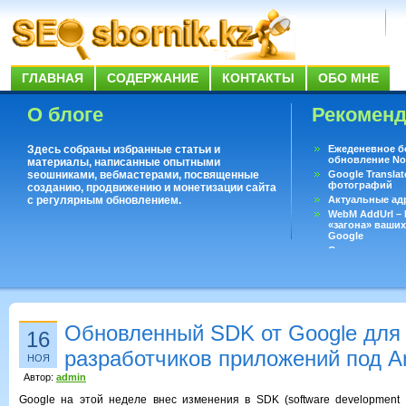
ГЛАВНАЯ
СОДЕРЖАНИЕ
КОНТАКТЫ
ОБО МНЕ
О блоге
Рекомен
Здесь собраны избранные статьи и
Ежеденевное б
обновление No
материалы, написанные опытными
seoшниками, вебмастерами, посвященные
Google Translat
фотографий
созданию, продвижению и монетизации сайта
с регулярным обновлением.
Актуальные ад
WebM AddUrl –
«загона» ваших
Google
Существует воп
ответить даже 
Переводчик Goo
Обновленный SDK от Google для
16
разработчиков приложений под A
НОЯ
Автор:
admin
Google на этой неделе внес изменения в SDK (software development k