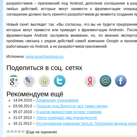
разработчиков – приложений под Android, дополнив соглашение в ра
любых действий, которые могут привести к фрагментации операц
соглашение должно быть принято разработчиком до момента создания п
Новый пункт выглядит так: «Вы согласны, что вы не будете предприним
которые могут привести или приводят к фрагментации Android». Пос
фрагментации Android заслужила внимание, но, по мнению эксперто
проблема связана с рядом действий самой компании Google и произв
работающих на Android, а не разработчиков приложений.
Источник
:
www.searchengines.ru
Поделиться в соц. сетях
Рекомендуем ещё
14.04.2010 --
Кормление поисковиков
03.06.2013 --
Прошли года Вордстат всё также глючен
05.07.2010 --
9 шагов диагностики потери трафика
31.07.2012 --
Yahoo покидают два руководителя
16.11.2012 --
Исследованию компании SeoLib: Поисковая выдача реги
(Еще не оценили)