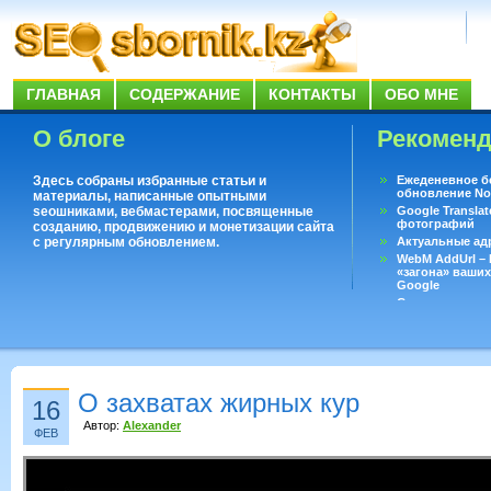
ГЛАВНАЯ
СОДЕРЖАНИЕ
КОНТАКТЫ
ОБО МНЕ
О блоге
Рекомен
Здесь собраны избранные статьи и
Ежеденевное б
обновление No
материалы, написанные опытными
seoшниками, вебмастерами, посвященные
Google Translat
фотографий
созданию, продвижению и монетизации сайта
с регулярным обновлением.
Актуальные ад
WebM AddUrl –
«загона» ваших
Google
Существует воп
ответить даже 
Переводчик Goo
О захватах жирных кур
16
Автор:
Alexander
ФЕВ