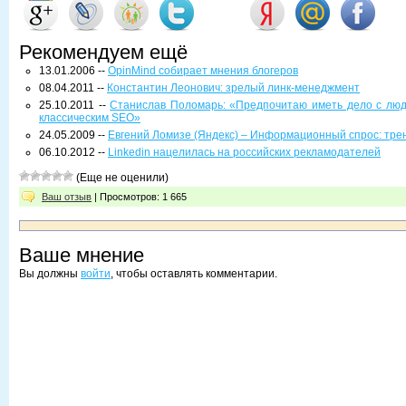
Рекомендуем ещё
13.01.2006 --
OpinMind собирает мнения блогеров
08.04.2011 --
Константин Леонович: зрелый линк-менеджмент
25.10.2011 --
Станислав Поломарь: «Предпочитаю иметь дело с люд
классическим SEO»
24.05.2009 --
Евгений Ломизе (Яндекс) – Информационный спрос: тре
06.10.2012 --
Linkedin нацелилась на российских рекламодателей
(Еще не оценили)
Ваш отзыв
| Просмотров: 1 665
Ваше мнение
Вы должны
войти
, чтобы оставлять комментарии.