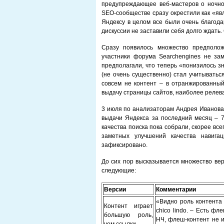
предупреждающее веб-мастеров о ночно
SEO-сообществе сразу окрестили как «явл
Яндексу в целом все были очень благода
дискуссии не заставили себя долго ждать.
Сразу появилось множество предполож
участники форума Searchengines не за
предполагали, что теперь «понизилось з
(не очень существенно) стал учитыватьс
совсем не контент – в отранжированный
выдачу страницы сайтов, наиболее релева
3 июля по анализаторам Андрея Иванова
выдачи Яндекса за последний месяц – 
качества поиска пока собрали, скорее все
заметных улучшений качества навигац
зафиксировано.
До сих пор высказывается множество вер
следующие:
Версии
Комментарии
«Видно роль контента
Контент играет
chico lindo. – Есть фл
большую роль,
НЧ, флеш-контент не и