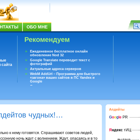
НТАКТЫ
ОБО МНЕ
Рекомендуем
Ежеденевное бесплатное онлайн
обновление Nod 32
ные
Google Translate переводит текст с
фотографий
 сайта
Актуальные адреса серверов
WebM AddUrl – Программа для быстрого
«загона» ваших сайтов в ПС Yandex и
Google
Существует вопросы, на которые не может
ответить даже Google
Переводчик Google для Android
Апдейты
апдейтов чудных!…
G
o
o
g
le
PR
Я
ндекс
тИЦ
ельно к нему готовятся. Спрашивают советов людей,
сонную ночь ждут с волнением. Ждут, опасаясь и в то
выдача