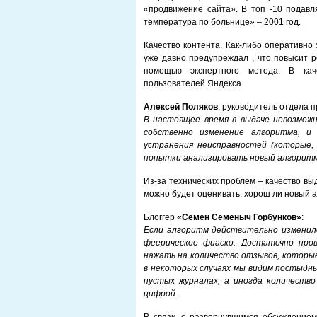
«продвижение сайта». В топ -10 подав
температура по больнице» – 2001 год.
Качество контента. Как-либо оперативно 
уже давно предупреждал , что повысит р
помощью экспертного метода. В кач
пользователей Яндекса.
Алексей Поляков
, руководитель отдела 
В настоящее время в выдаче невозмож
собственно изменение алгоритма, и
устранения неисправностей (которые, 
попытки анализировать новый алгоритм
Из-за технических проблем – качество выда
можно будет оценивать, хорош ли новый а
Блоггер
«Семен Семеныч Горбунков»
:
Если алгоритм действительно изменилс
феерическое фиаско. Достаточно пров
нажать на количество отзывов, которы
в некоторых случаях мы видим постыдны
пустых журналах, а иногда количеств
цифрой.