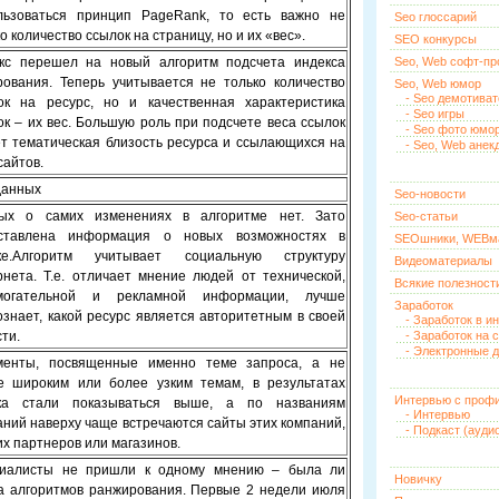
льзоваться принцип PageRank, то есть важно не
Seo глоссарий
о количество ссылок на страницу, но и их «вес».
SEO конкурсы
кс перешел на новый алгоритм подсчета индекса
Seo, Web софт-п
рования. Теперь учитывается не только количество
Seo, Web юмор
- Seo демотива
ок на ресурс, но и качественная характеристика
- Seo игры
ок – их вес. Большую роль при подсчете веса ссылок
- Seo фото юмо
ет тематическая близость ресурса и ссылающихся на
- Seo, Web анек
сайтов.
данных
Seo-новости
ых о самих изменениях в алгоритме нет. Зато
Seo-статьи
ставлена информация о новых возможностях в
SEOшники, WEBм
ке.Алгоритм учитывает социальную структуру
Видеоматериалы
рнета. Т.е. отличает мнение людей от технической,
Всякие полезност
могательной и рекламной информации, лучше
Заработок
ознает, какой ресурс является авторитетным в своей
- Заработок в и
ти.
- Заработок на 
- Электронные д
менты, посвященные именно теме запроса, а не
е широким или более узким темам, в результатах
Интервью с проф
ка стали показываться выше, а по названиям
- Интервью
аний наверху чаще встречаются сайты этих компаний,
- Подкаст (ауди
их партнеров или магазинов.
иалисты не пришли к одному мнению – была ли
Новичку
а алгоритмов ранжирования. Первые 2 недели июля