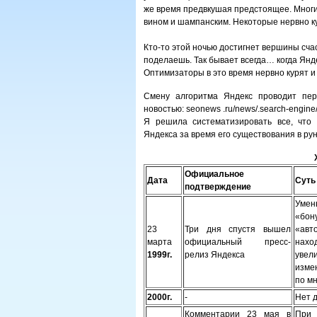
же время предвкушая предстоящее. Многие
вином и шампанским. Некоторые нервно к
Кто-то этой ночью достигнет вершины счас
поделаешь. Так бывает всегда… когда Янд
Оптимизаторы в это время нервно курят и 
Смену алгоритма Яндекс проводит пер
новостью: seonews .ru/news/.search-engi
Я решила систематизировать все, что
Яндекса за время его существования в руне
Официальное
Дата
Суть
подтверждение
Умен
«бон
23
Три дня спустя вышел
«авт
марта
официальный пресс-
нахо
1999г.
релиз Яндекса
увел
изме
по м
2000г.
-
Нет 
Комментарии 23 мая в
При 