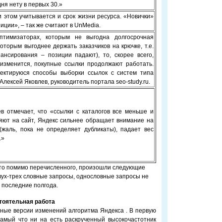
дня нету в первых 30.»
и этом учитывается и срок жизни ресурса. «Новички»
иции», – так же считают в UnMedia.
птимизаторах, которым не выгодна долгосрочная
 которым выгоднее держать заказчиков на крючке, т.е.
нсирования – позиции падают), то, скорее всего,
 изменится, покупные ссылки продолжают работать.
ректируюся способы выборки ссылок с систем типа
Алексей Яковлев, руководитель портала seo-study.ru.
в отмечает, что «ссылки с каталогов все меньше и
яют на сайт, Яндекс сильнее обращает внимание на
(жаль, пока не определяет дубликаты), падает вес
.»
что помимо перечисленного, произошли следующие
вух-трех словные запросы, однословные запросы не
а последние полгода.
тоятельная работа
ые версии изменений алгоритма Яндекса . В первую
амый что ни на есть раскрученный высокочастотник