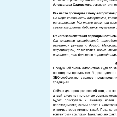
В связи с развернувшимся обсуждением
Александра Садовского
, руководителя о
Как часто проводите смену алгоритмов
По мере готовности алгоритмов, котор
ранжирования. Мы также время от вре
смены алгоритма, добиваясь улучшений 
От чего зависит такая периодичность с
От скорости исследований, разработ
изменения рунета, с другой. Меняют
информацией, появляются новые техн
изменения, тем большего перерождения 
И
Следующей смены алгоритмов, судя по это
новогодним праздникам Яндекс сделает 
SEO-сообщество заранее предупредили
традицией.
Сейчас для проверки версий того, что же
апдейта (его нет по-разным оценкам около
будет приступать к анализу новой 
необходимости) схемы работы. Собственн
оптимизаторов именно такой. Пока же им
контентом и ссылками. Банально, но факт.