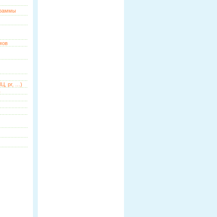
граммы
мов
Ц, pr, …)
ь