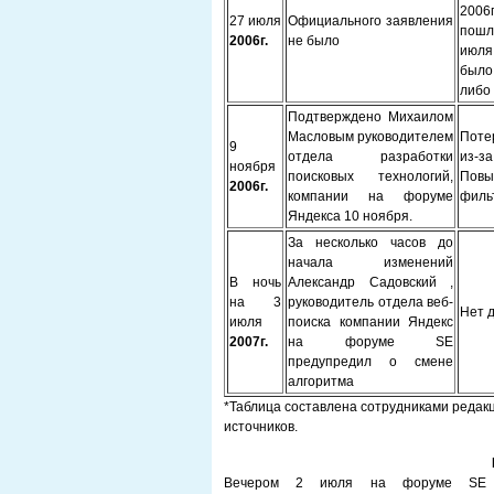
2006
27 июля
Официального заявления
пошл
2006г.
не было
июля
было
либо
Подтверждено Михаилом
Масловым руководителем
Поте
9
отдела разработки
из-з
ноября
поисковых технологий,
Повы
2006г.
компании на форуме
филь
Яндекса 10 ноября.
За несколько часов до
начала изменений
В ночь
Александр Садовский ,
на 3
руководитель отдела веб-
Нет 
июля
поиска компании Яндекс
2007г.
на форуме SE
предупредил о смене
алгоритма
*Таблица составлена сотрудниками реда
источников.
Вечером 2 июля на форуме SE по