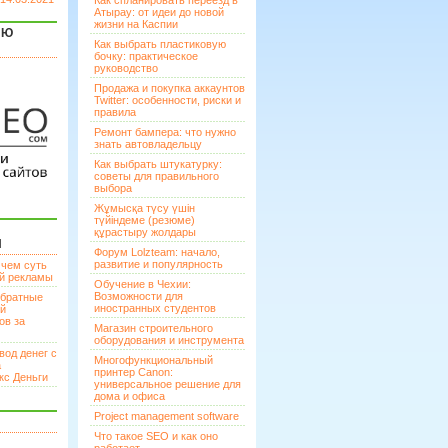
Как спланировать переезд в
Атырау: от идеи до новой
жизни на Каспии
ЯЮ
Как выбрать пластиковую
бочку: практическое
руководство
Продажа и покупка аккаунтов
Twitter: особенности, риски и
правила
Ремонт бампера: что нужно
знать автовладельцу
Как выбрать штукатурку:
советы для правильного
выбора
Жұмысқа түсу үшін
түйіндеме (резюме)
құрастыру жолдары
И
Форум Lolzteam: начало,
развитие и популярность
 чем суть
ой рекламы
Обучение в Чехии:
Возможности для
братные
иностранных студентов
ей
ов за
Магазин строительного
оборудования и инструмента
вод денег с
Многофункциональный
а
принтер Canon:
кс Деньги
универсальное решение для
дома и офиса
Project management software
Что такое SEO и как оно