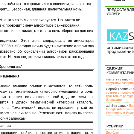
, чтобы как-то справиться с волнением, запасаются
урят… Бессонная, длинная, волнительная ночь…
ПРЕДОСТАВЛ
УСЛУГИ
тья, кто-то сильно разочаруется. Но ничего не
екс проводит смену алгоритмов ранжирования.
пьют вино, ожидая, как же эта ночь обернется для них.
иодически. Этот июль «порадовал» оптимизаторов
ne/2093/»> «Сегодня ночью будет изменение алгоритма»
 известно об обновлении алгоритмов ранжирования
те. И, главное, что изменилось в июле этого года.
Хронология.*
СВЕЖИЕ
КОММЕНТАРИ
 изменения
marta_i к записи
В
наружной лазерн
ьшено влияние ссылок с каталогов. То есть роль
Сергей к записи
О
уса» за тематическую категорию уменьшена, а роль
ссылки с профил
трастовых ресурс
оритетности» ссылающегося сайта, даже если он
бесплатно
дится в другой тематической категории каталога,
admin к записи
Вы
ичена. Тематический индекс цитирования у сайтов
Google Adsense н
нился незначительно. Релевантность поиска выросла
Webmoney и Янде
ногим запросам.
данных
РУБРИКИ
создании рейтинга соответствия страниц стал
Seo блог