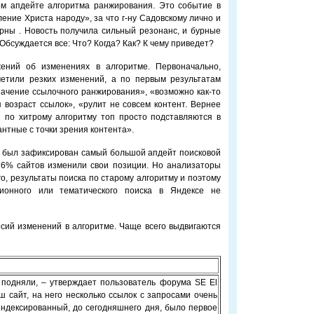
м апдейте алгоритма ранжирования. Это событие в
ение Христа народу», за что г-ну Садовскому лично и
рны . Новость получила сильный резонанс, и бурные
 Обсуждается все: Что? Когда? Как? К чему приведет?
ений об изменениях в алгоритме. Первоначально,
метили резких изменений, а по первым результатам
начение ссылочного ранжирования», «возможно как-то
я возраст ссылок», «рулит не совсем контент. Вернее
 по хитрому алгоритму топ просто подставляются в
нтные с точки зрения контента».
 был зафиксирован самый большой апдейт поисковой
76% сайтов изменили свои позиции. Но анализаторы
го, результаты поиска по старому алгоритму и поэтому
ионного или тематического поиска в Яндексе не
сий изменений в алгоритме. Чаще всего выдвигаются
 подняли, – утверждает пользователь форума SE El
еш сайт, на него несколько ссылок с запросами очень
ндексированный, до сегодняшнего дня, было первое