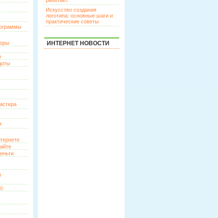
работает
Искусство создания
логотипа: основные шаги и
практические советы
рограммы
торы
ИНТЕРНЕТ НОВОСТИ
р
доты
астера
и
нтернете
сайте
еньги
и
о)