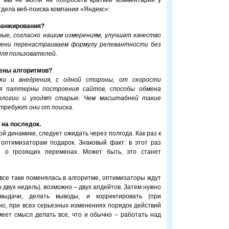
 мы не могли не попросить краткий комментарий у
тдела веб-поиска компании «Яндекс»:
 ранжирования?
ые, согласно нашим измерениям, улучшат качество
мени перенастраиваем формулу релевантности без
для пользователей.
мены алгоритмов?
ки и внедрения, с одной стороны, от скорости
ся паттерны построения сайтов, способы обмена
ологии и уходят старые. Чем масштабней такие
требуют они от поиска.
 на последок.
й динамике, следует ожидать через полгода. Как раз к
оптимизаторам подарок. Знаковый факт: в этот раз
 о грозящих переменах. Может быть, это станет
 все таки поменялась в алгоритме, оптимизаторы ждут
 двух недель), возможно – двух апдейтов. Затем нужно
выдачи, делать выводы, и корректировать (при
о, при всех серьезных изменениях порядок действий
еет смысл делать все, что и обычно – работать над