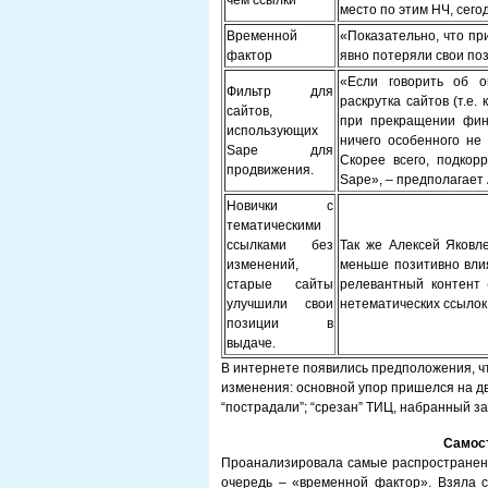
чем ссылки
место по этим НЧ, сего
Временной
«Показательно, что пр
фактор
явно потеряли свои поз
«Если говорить об о
Фильтр для
раскрутка сайтов (т.е.
сайтов,
при прекращении фина
использующих
ничего особенного не
Sape для
Скорее всего, подкор
продвижения.
Sape», – предполагает 
Новички с
тематическими
ссылками без
Так же Алексей Яковле
изменений,
меньше позитивно вли
старые сайты
релевантный контент 
улучшили свои
нетематических ссылок
позиции в
выдаче.
В интернете появились предположения, 
изменения: основной упор пришелся на д
“пострадали”; “срезан” ТИЦ, набранный з
Самос
Проанализировала самые распространенн
очередь – «временной фактор». Взяла с