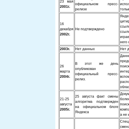
23 мая
официальном пресс-
испо
2001г.
релизе
тольк
Янде
цити
16
ссыл
декабря
Не подтверждено
ссыл
2002г.
игра
него 
2003г.
Нет данных
Нет 
Данн
пред
В этот же день
26
поис
опубликован
марта
инте
официальный пресс-
2004г.
вспо
релиз.
расп
облас
Доку
25 августа факт смены
21-25
боле
алгоритма подтвержден
августа
поис
на официальном блоге
2005г.
комп
Яндекса
а не 
Спец
смен