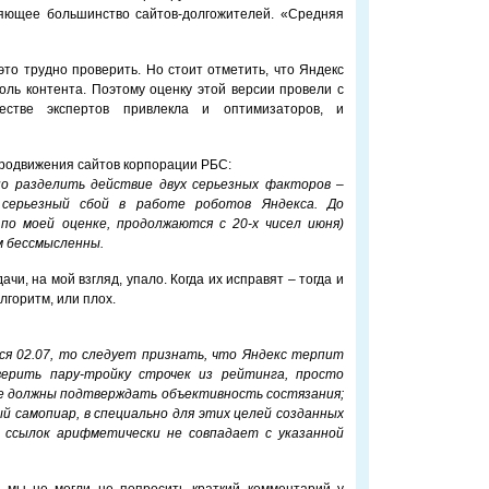
ляющее большинство сайтов-долгожителей. «Средняя
это трудно проверить. Но стоит отметить, что Яндекс
оль контента. Поэтому оценку этой версии провели с
естве экспертов привлекла и оптимизаторов, и
продвижения сайтов корпорации РБС:
но разделить действие двух серьезных факторов –
 серьезный сбой в работе роботов Яндекса. До
по моей оценке, продолжаются с 20-х чисел июня)
 бессмысленны.
чи, на мой взгляд, упало. Когда их исправят – тогда и
лгоритм, или плох.
я 02.07, то следует признать, что Яндекс терпит
ерить пару-тройку строчек из рейтинга, просто
е должны подтверждать объективность состязания;
й самопиар, в специально для этих целей созданных
о ссылок арифметически не совпадает с указанной