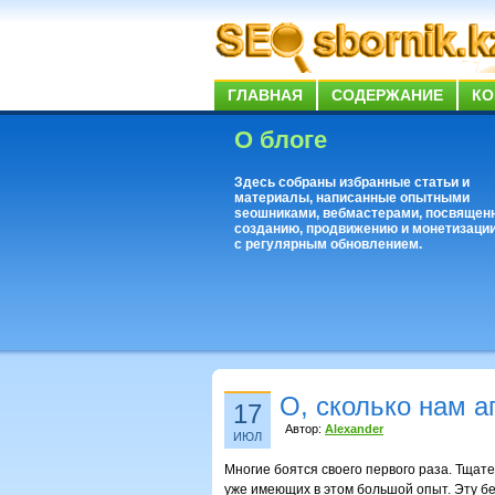
ГЛАВНАЯ
СОДЕРЖАНИЕ
КО
О блоге
Здесь собраны избранные статьи и
материалы, написанные опытными
seoшниками, вебмастерами, посвящен
созданию, продвижению и монетизации
с регулярным обновлением.
О, сколько нам 
17
Автор:
Alexander
ИЮЛ
Многие боятся своего первого раза. Тщат
уже имеющих в этом большой опыт. Эту бес