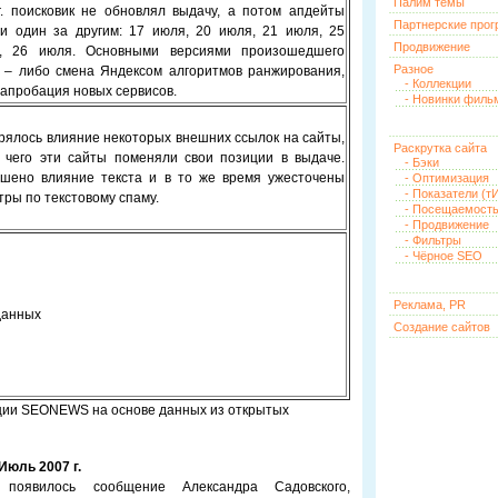
Палим темы
г. поисковик не обновлял выдачу, а потом апдейты
Партнерские про
и один за другим: 17 июля, 20 июля, 21 июля, 25
Продвижение
, 26 июля. Основными версиями произошедшего
Разное
 – либо смена Яндексом алгоритмов ранжирования,
- Коллекции
 апробация новых сервисов.
- Новинки филь
рялось влияние некоторых внешних ссылок на сайты,
Раскрутка сайта
а чего эти сайты поменяли свои позиции в выдаче.
- Бэки
шено влияние текста и в то же время ужесточены
- Оптимизация
- Показатели (тИ
тры по текстовому спаму.
- Посещаемост
- Продвижение
- Фильтры
- Чёрное SEO
Реклама, PR
данных
Создание сайтов
кции SEONEWS на основе данных из открытых
Июль 2007 г.
явилось сообщение Александра Садовского,