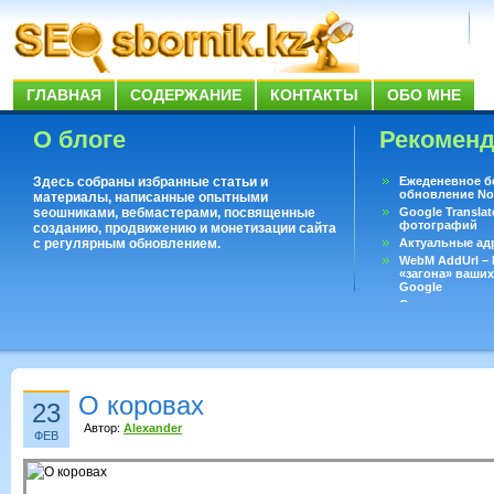
ГЛАВНАЯ
СОДЕРЖАНИЕ
КОНТАКТЫ
ОБО МНЕ
О блоге
Рекомен
Здесь собраны избранные статьи и
Ежеденевное б
обновление No
материалы, написанные опытными
seoшниками, вебмастерами, посвященные
Google Translat
фотографий
созданию, продвижению и монетизации сайта
с регулярным обновлением.
Актуальные ад
WebM AddUrl –
«загона» ваших
Google
Существует воп
ответить даже 
Переводчик Goo
О коровах
23
Автор:
Alexander
ФЕВ