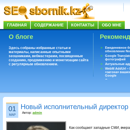
ГЛАВНАЯ
СОДЕРЖАНИЕ
КОНТАКТЫ
ОБО МНЕ
О блоге
Рекомен
Здесь собраны избранные статьи и
Ежеденевное б
обновление No
материалы, написанные опытными
seoшниками, вебмастерами, посвященные
Google Translat
фотографий
созданию, продвижению и монетизации сайта
с регулярным обновлением.
Актуальные ад
WebM AddUrl –
«загона» ваших
Google
Существует воп
ответить даже 
Переводчик Goo
Новый исполнительный директор
01
Автор:
admin
МАР
Как сообщают западные СМИ, вчера,