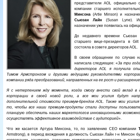
представители AOL официально о
компании старшего исполнительн
Минсона
(Artie Minson) и назнач
Сьюзан Лайн
(Susan Lyne). И
назначении уже появилась на офиц
До недавнего времени Сьюзан 
старшего вице-президента в Gilt
состояла в совете директоров AOL.
В своем обращении по случаю н
написала следующее: «
За три год
директоров AOL я получила оп
Тимом Армстронгом и другими ведущими руководителями корпора
компании ряда преобразований, направленных на ее рост и расширение
Я с нетерпением жду момента, когда смогу внести свой вклад в 
корпорации в своей новой роли, а все мои усилия будут нап
дополнительной стоимости преимум-брендов AOL. Также мои усилия
то, чтобы все наши премиум-продукты стали доступны пользовате
планирую обеспечить наших маркетологов инновационными возможн
осуществлять эффективное взаимодействие с аудиторией
».
Что же касается Артура Минсона, то, по заявлению CEO компании
Armstrong), в период вхождения в должность Сьюзан Лайн г-н Минсон б