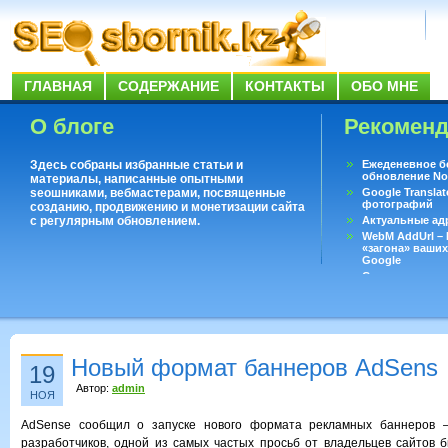
ГЛАВНАЯ
СОДЕРЖАНИЕ
КОНТАКТЫ
ОБО МНЕ
О блоге
Рекомен
Здесь собраны избранные статьи и
Ежеденевное б
обновление No
материалы, написанные опытными
seoшниками, вебмастерами, посвященные
Google Translat
фотографий
созданию, продвижению и монетизации сайта
с регулярным обновлением.
Актуальные ад
WebM AddUrl –
«загона» ваших
Google
Существует воп
ответить даже 
Переводчик Goo
Новый формат баннеров AdSens
19
Автор:
admin
НОЯ
AdSense сообщил о запуске нового формата рекламных баннеров –
разработчиков, одной из самых частых просьб от владельцев сайтов 