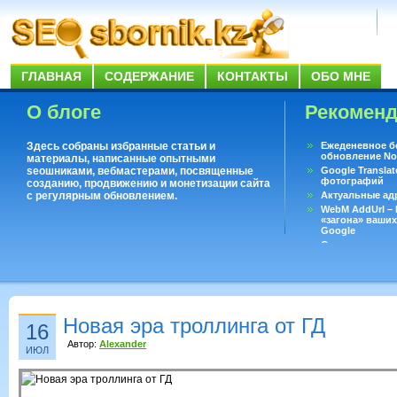
ГЛАВНАЯ
СОДЕРЖАНИЕ
КОНТАКТЫ
ОБО МНЕ
О блоге
Рекомен
Здесь собраны избранные статьи и
Ежеденевное б
обновление No
материалы, написанные опытными
seoшниками, вебмастерами, посвященные
Google Translat
фотографий
созданию, продвижению и монетизации сайта
с регулярным обновлением.
Актуальные ад
WebM AddUrl –
«загона» ваших
Google
Существует воп
ответить даже 
Переводчик Goo
Новая эра троллинга от ГД
16
Автор:
Alexander
ИЮЛ