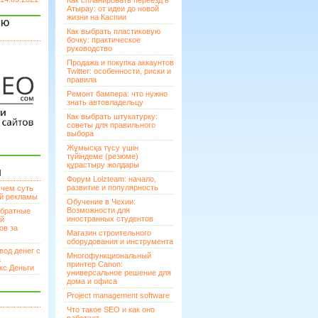
Как спланировать переезд в
Атырау: от идеи до новой
жизни на Каспии
ЯЮ
Как выбрать пластиковую
бочку: практическое
руководство
Продажа и покупка аккаунтов
Twitter: особенности, риски и
правила
Ремонт бампера: что нужно
знать автовладельцу
Как выбрать штукатурку:
советы для правильного
выбора
Жұмысқа түсу үшін
түйіндеме (резюме)
құрастыру жолдары
И
Форум Lolzteam: начало,
развитие и популярность
 чем суть
ой рекламы
Обучение в Чехии:
Возможности для
братные
иностранных студентов
ей
ов за
Магазин строительного
оборудования и инструмента
вод денег с
Многофункциональный
а
принтер Canon:
кс Деньги
универсальное решение для
дома и офиса
Project management software
Что такое SEO и как оно