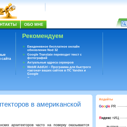
НТАКТЫ
ОБО МНЕ
Рекомендуем
Ежеденевное бесплатное онлайн
обновление Nod 32
ные
Google Translate переводит текст с
фотографий
 сайта
Актуальные адреса серверов
WebM AddUrl – Программа для быстрого
«загона» ваших сайтов в ПС Yandex и
Google
Существует вопросы, на которые не может
ответить даже Google
Переводчик Google для Android
Апдейты
итекторов в американской
G
o
o
g
le
PR
Я
ндекс
тИЦ
нских архитекторов часто на поверку оказывается
выдача