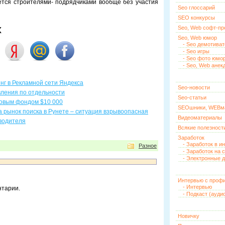
тся строителями- подрядчиками вообще без участия
Seo глоссарий
SEO конкурсы
х
Seo, Web софт-п
Seo, Web юмор
- Seo демотива
- Seo игры
- Seo фото юмо
- Seo, Web анек
нг в Рекламной сети Яндекса
Seo-новости
вления по отдельности
Seo-статьи
зовым фондом $10 000
SEOшники, WEBм
а рынок поиска в Рунете – ситуация взрывоопасная
Видеоматериалы
водителя
Всякие полезност
Заработок
- Заработок в и
Разное
- Заработок на 
- Электронные д
Интервью с проф
- Интервью
нтарии.
- Подкаст (ауди
Новичку