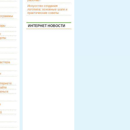
работает
Искусство создания
логотипа: основные шаги и
практические советы
рограммы
торы
ИНТЕРНЕТ НОВОСТИ
р
доты
астера
и
нтернете
сайте
еньги
и
о)