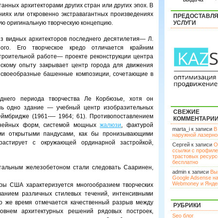
анных архитекторами других стран или других эпох. В
иях или откровенно экстравагантных произведениях
ПРЕДОСТАВЛ
ую оригинальную творческую концепцию.
УСЛУГИ
 из видных архитекторов последнего десятилетия— Л.
ого. Его творческое кредо отличается крайним
строительной работе— проекте реконструкции центра
скому опыту закрывает центр города для движения
т своеобразные башенные композиции, сочетающие в
днего периода творчества Ле Корбюзье, хотя он
ь одно здание — учебный центр изобразительных
СВЕЖИЕ
Кеймбридже (1961-— 1964; 61). Противопоставлением
КОММЕНТАРИ
линейных форм, системой мощных
жалюзи
, фактурой
marta_i к записи
В
ми открытыми пандусами, как бы пронизывающими
наружной лазерн
растирует с окружающей ординарной застройкой,
Сергей к записи
О
ссылки с профил
трастовых ресурс
бесплатно
тальным железобетоном стали следовать Сааринен,
admin к записи
Вы
Google Adsense н
Webmoney и Янде
ры США характеризуется многообразием творческих
ванием различных стилевых течений, интенсивными
то же время отмечается качественный разрыв между
РУБРИКИ
овнем архитектурных решений рядовых построек,
Seo блог