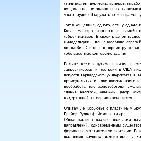
стилизацией творческих приемов, выработ
их даже внешне радикальных высказыван
часто трудно обнаружить четко выраженн
Такая концепция, однако, есть у одного
Кана, мастера сложного и самобытн
субъективизмом. В своей главной градо
Филадельфии— Кан аналогично европей
автомобилей и по его периметру стави
себе высотные конторские здания.
Больше всего ощутимо влияние после
запроектировал и построил в США лиш
искусств Гарвардского университета в 
прямоугольных и пластических криво
необработанного железобетона, смелы
здание насквозь, учебный центр конт
выдержанной в «георгианском стиле».
Опытам Ле Корбюзье с пластичным бру
Брейер, Рудольф, Йохансен и др.
Общая картина послевоенной архитекту
направлений, одновременным существо
формально-эстетическими поисками. В 
исканиями крупных архитекторов и ур