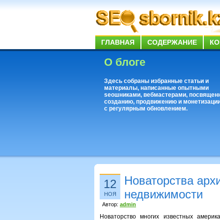
ГЛАВНАЯ
СОДЕРЖАНИЕ
КО
О блоге
Здесь собраны избранные статьи и
материалы, написанные опытными
seoшниками, вебмастерами, посвящен
созданию, продвижению и монетизации
с регулярным обновлением.
Новаторства арх
12
недвижимости
НОЯ
Автор:
admin
Новаторство многих известных америка