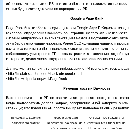
объясним, что же такое PR, как он работает и насколько он распрост
статьи будет сосредоточена на наращивании PR.
Google и Page Rank
Page Rank был изобретен соучредителем Google Лари Пейджем (отсюда и
как способ определения важности веб-страниц. До того как был изобрете
системы опирались на анализ текста, мета-тэгов и внутреннюю оптимиза
этим было легко манипулировать. Ранее SEO -компании нанимали програ
изучали алгоритмы работы поисковых систем с целью получить страницы
собственному усмотрению. PR позволял рассчитать значение каждой отд
Интернете, делая многие внутренние SEO-технологии бесполезными.
Для получения дополнительной информации о PR воспользуйтесь следу
• http://infolab.stanford.edu/~backrub/google.html
• http://en.wikipedia.org/wiki/PageRank
Релевантность и Важность
Важно понимать, что PR не рассчитывает релевантность, только важн
Когда пользователь делает запрос, совершенно иной алгоритм высчи
страницы; в то время как PR просто выбирает наиболее важный результат
Пользователь делает
Google выбирает
Отобранные результаты
запрос в поисковике
результаты, содержащие в
сортируются относительно
себе искомое слово (т.е
PR, начиная от наиболее