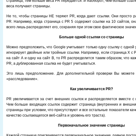
страница, тем больше веса PR передается. И наоборот, чем больше ссыл
веса получают страницы.
Не то, чтобы страницы НЕ теряют PR, когда дают ссылки. Они просто 
PR. Например, когда страница с PR 5 содержит ссылки на 10 сайтов, он
всего лишь распределяет его, сохраняя при этом свое фактическое значе
Больше одной ссылки со страницы
Можно предположить, что Google учитывает только одну ссылку с одной
игнорирует двойные или тройные ссылки. Например, если страница Х с 
на сайт А и одну на сайт В, то PR распределится таким образом, что ка
PR, а дублированная ссылка не будет учитываться.
Это лишь предположение. Для дополнительной проверки Вы можете 
«расследование».
Как увеличивается PR?
PR увеличивается за счет внешних ссылок и распределяется вместе с
Чем больше входящих ссылок содержит страница (внутренних и внешни
страницы при условии, что присутствуют и все остальные показатели каче
качество ссылающегося веб-сайта и уровень его траста).
Первоначальное значение страницы
Каждой странице присваивается первоначальное значение, равное посто