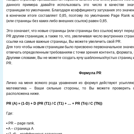
данного примера давайте использовать это число в качестве зна
страницам по умолчанию. Благодаря коэффициенту затухания это значен
в конечном итоге составляет 0,85, поэтому по умолчанию Page Rank 
(или страницы без каких-либо внешних ссылок) равен 0,85.
Это означает, что новые страницы (или страницы без ссылок) могут пере
PR другим страницам, а также то, что, увеличивая число внутренних стра
ссылки на самые важные страницы, Вы можете увеличить свой PR.
Для того чтобы новым страницам было присвоено первоначальное значе
отвечать определенным требованиям с точки зрения контента, формата, к
Другими словами, Вы не можете создать кучу шаблонных/пустых страниц 
PR.
Формула PR
Лично на меня всякого рода уравнения из формул действуют усыпляю
математика – Ваши сильные стороны, то Вы можете проверить 
расположена ниже.
PR (A) = (1-D) + D (PR (T1) / C (T1) + …
+ PR (Tn) / C (TN))
Где:
• PR – page rank.
• A – страница A