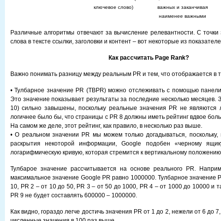
ключевое слово)
важных и заканчивая
наименее важными
Различные алгоритмы отвечают за вычисление релевантности. С точки
слова в тексте ссылки, заголовки и контент – вот некоторые из показател
Как рассчитать Page Rank?
Важно понимать разницу между реальным PR и тем, что отображается в 
• Тулбарное значение PR (TBPR) можно отслеживать с помощью панели
Это значение показывает результаты за последние несколько месяцев. 
10) сильно завышены, поскольку реальные значения PR не являются 
логичнее было бы, что страницы с PR 8 должны иметь рейтинг вдвое боль
На самом же деле, этот рейтинг, как правило, в несколько раз выше.
• О реальном значении PR мы можем только догадываться, поскольку, 
раскрытия некоторой информации, Google подобен «черному ящику
логарифмическую кривую, которая стремится к вертикальному положению
Тулбарое значение рассчитывается на основе реального PR. Наприм
максимальное значение Google PR равно 1000000. Тулбарное значение P
10, PR 2 – от 10 до 50, PR 3 – от 50 до 1000, PR 4 – от 1000 до 10000 и т
PR 9 не будет составлять 600000 – 1000000.
Как видно, гораздо легче достичь значения PR от 1 до 2, нежели от 6 до 7,
численные значения в 100 раз выше.