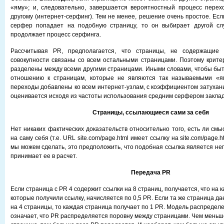
«яму»; и, следовательно, завершается вероятностный процесс перех
другому (интернет-серфинг). Тем не менее, решение очень простое. Ес
серфер попадает на подобную страницу, то он выбирает другой с
продолжает процесс серфинга.
Рассчитывая PR, предполагается, что страницы, не содержащие 
совокупности связаны со всем остальными страницами. Поэтому крит
разделены между всеми другими страницами. Иными словами, чтобы бы
отношению к страницам, которые не являются так называемыми «я
переходы добавлены ко всем интернет-узлам, с коэффициентом затухания
оценивается исходя из частоты использования средним серфером заклад
Страницы, ссылающиеся сами за себя
Нет никаких фактических доказательств относительно того, есть ли см
на саму себя (т.е. URL site.com/page.html имеет ссылку на site.com/page.h
мы можем сделать, это предположить, что подобная ссылка является не
принимает ее в расчет.
Передача PR
Если страница с PR 4 содержит ссылки на 8 страниц, получается, что на к
которые получили ссылку, начисляется по 0,5 PR. Если та же страница да
на 4 страницы, то каждая страница получает по 1 PR. Модель распределе
означает, что PR распределяется поровну между страницами. Чем меньш