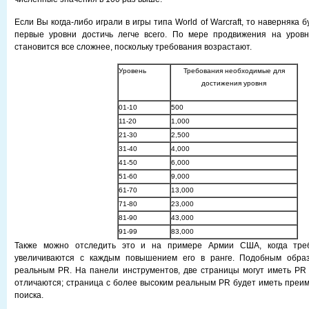
Если Вы когда-либо играли в игры типа World of Warcraft, то наверняка 
первые уровни достичь легче всего. По мере продвижения на уровн
становится все сложнее, поскольку требования возрастают.
Уровень
Требования необходимые для
достижения уровня
01-10
500
11-20
1,000
21-30
2,500
31-40
4,000
41-50
6,000
51-60
9,000
61-70
13,000
71-80
23,000
81-90
43,000
91-99
83,000
Также можно отследить это и на примере Армии США, когда тре
увеличиваются с каждым повышением его в ранге. Подобным обра
реальным PR. На панели инструментов, две страницы могут иметь PR
отличаются; страница с более высоким реальным PR будет иметь преим
поиска.