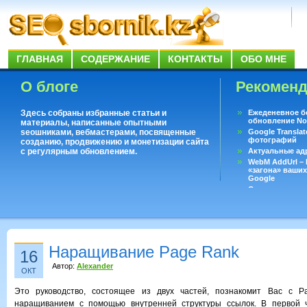
ГЛАВНАЯ
СОДЕРЖАНИЕ
КОНТАКТЫ
ОБО МНЕ
О блоге
Рекомен
Здесь собраны избранные статьи и
Ежеденевное б
обновление No
материалы, написанные опытными
seoшниками, вебмастерами, посвященные
Google Translat
фотографий
созданию, продвижению и монетизации сайта
с регулярным обновлением.
Актуальные ад
WebM AddUrl –
«загона» ваших
Google
Существует воп
ответить даже 
Переводчик Goo
Наращивание Page Rank
16
Автор:
Alexander
ОКТ
Это руководство, состоящее из двух частей, познакомит Вас с P
наращиванием с помощью внутренней структуры ссылок. В первой 