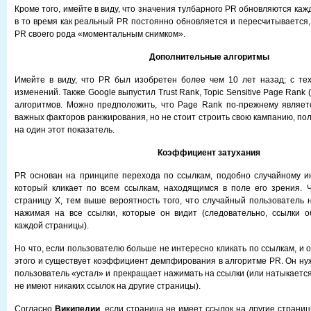
Кроме того, имейте в виду, что значения тулбарного PR обновляются каж
в то время как реальный PR постоянно обновляется и пересчитывается,
PR своего рода «моментальным снимком».
Дополнительные алгоритмы
Имейте в виду, что PR был изобретен более чем 10 лет назад; с те
изменений. Также Google выпустил Trust Rank, Topic Sensitive Page Rank
алгоритмов. Можно предположить, что Page Rank по-прежнему являет
важных факторов ранжирования, но не стоит строить свою кампанию, по
на один этот показатель.
Коэффициент затухания
PR основан на принципе перехода по ссылкам, подобно случайному и
который кликает по всем ссылкам, находящимся в поле его зрения. 
страницу Х, тем выше вероятность того, что случайный пользователь н
нажимая на все ссылки, которые он видит (следовательно, ссылки о
каждой страницы).
Но что, если пользователю больше не интересно кликать по ссылкам, и 
этого и существует коэффициент демпфирования в алгоритме PR. Он нуж
пользователь «устал» и прекращает нажимать на ссылки (или натыкаетс
не имеют никаких ссылок на другие страницы).
Согласно
Википедии
, если страница не имеет ссылок на другие страни