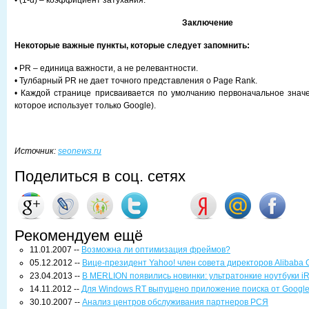
• (1-d) – коэффициент затухания.
Заключение
Некоторые важные пункты, которые следует запомнить:
• PR – единица важности, а не релевантности.
• Тулбарный PR не дает точного представления о Page Rank.
• Каждой странице присваивается по умолчанию первоначальное значе
которое использует только Google).
Источник:
seonews.ru
Поделиться в соц. сетях
Рекомендуем ещё
11.01.2007 --
Возможна ли оптимизация фреймов?
05.12.2012 --
Вице-президент Yahoo! член совета директоров Alibaba 
23.04.2013 --
В MERLION появились новинки: ультратонкие ноутбуки iRU
14.11.2012 --
Для Windows RT выпущено приложение поиска от Googl
30.10.2007 --
Анализ центров обслуживания партнеров РСЯ