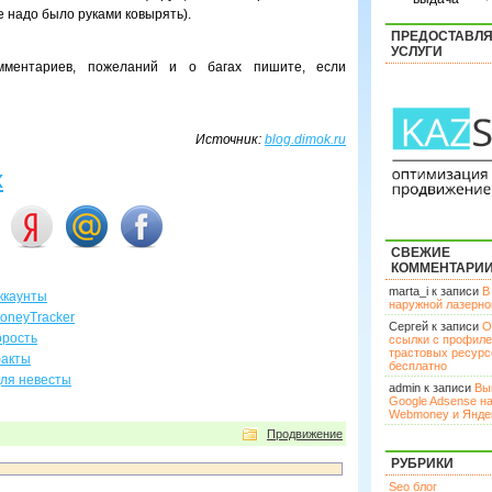
е надо было руками ковырять).
ПРЕДОСТАВЛ
УСЛУГИ
мментариев, пожеланий и о багах пишите, если
Источник:
blog.dimok.ru
х
СВЕЖИЕ
КОММЕНТАРИ
marta_i к записи
В
аккаунты
наружной лазерн
oneyTracker
Сергей к записи
О
орость
ссылки с профил
трастовых ресурс
факты
бесплатно
для невесты
admin к записи
Вы
Google Adsense н
Webmoney и Янде
Продвижение
РУБРИКИ
Seo блог