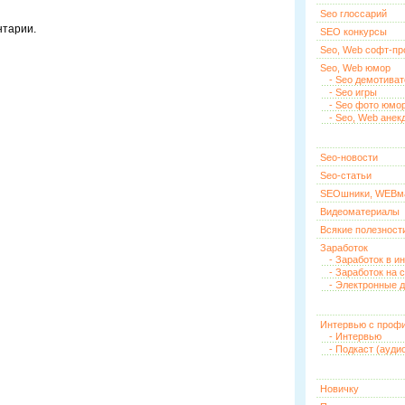
Seo глоссарий
нтарии.
SEO конкурсы
Seo, Web софт-п
Seo, Web юмор
- Seo демотива
- Seo игры
- Seo фото юмо
- Seo, Web анек
Seo-новости
Seo-статьи
SEOшники, WEBм
Видеоматериалы
Всякие полезност
Заработок
- Заработок в и
- Заработок на 
- Электронные д
Интервью с проф
- Интервью
- Подкаст (ауди
Новичку