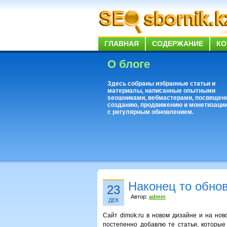
ГЛАВНАЯ
СОДЕРЖАНИЕ
КО
О блоге
Здесь собраны избранные статьи и
материалы, написанные опытными
seoшниками, вебмастерами, посвящен
созданию, продвижению и монетизации
с регулярным обновлением.
Наконец то обнов
23
Автор:
admin
ДЕК
Сайт dimok.ru в новом дизайне и на нов
постепенно добавлю те статьи, которые 