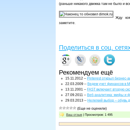
(раньше никакого движка там не было и вс
Жду ко
заметите.
Поделиться в соц. сетя
Рекомендуем ещё
15.11.2012 --
Pinterest открыл бизнес-
22.03.2009 --
Ведем учет финансов в M
13.11.2001 --
FAST включает вторую ск
27.09.2011 --
Веб-аналитика: мифы и 
29.03.2013 --
Нелегкий выбор – обувь 
(Еще не оценили)
Ваш отзыв
| Просмотров: 1 495