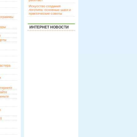
работает
Искусство создания
логотипа: основные шаги и
практические советы
рограммы
торы
ИНТЕРНЕТ НОВОСТИ
р
доты
астера
и
нтернете
сайте
еньги
и
о)