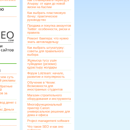
Как спланировать переезд в
Атырау: от идеи до новой
жизни на Каспии
ЯЮ
Как выбрать пластиковую
бочку: практическое
руководство
Продажа и покупка аккаунтов
Twitter: особенности, риски и
правила
Ремонт бампера: что нужно
знать автовладельцу
Как выбрать штукатурку:
советы для правильного
выбора
Жұмысқа түсу үшін
түйіндеме (резюме)
құрастыру жолдары
И
Форум Lolzteam: начало,
развитие и популярность
 чем суть
ой рекламы
Обучение в Чехии:
Возможности для
братные
иностранных студентов
ей
ов за
Магазин строительного
оборудования и инструмента
вод денег с
Многофункциональный
а
принтер Canon:
кс Деньги
универсальное решение для
дома и офиса
Project management software
Что такое SEO и как оно