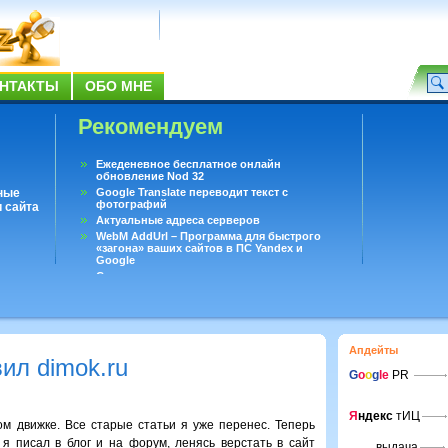
НТАКТЫ
ОБО МНЕ
Рекомендуем
Ежеденевное бесплатное онлайн
обновление Nod 32
ные
Google Translate переводит текст с
фотографий
 сайта
Актуальные адреса серверов
WebM AddUrl – Программа для быстрого
«загона» ваших сайтов в ПС Yandex и
Google
Существует вопросы, на которые не может
ответить даже Google
Переводчик Google для Android
Апдейты
ил dimok.ru
G
o
o
g
le
PR
Я
ндекс
тИЦ
ом движке. Все старые статьи я уже перенес. Теперь
я писал в блог и на форум, ленясь верстать в сайт
выдача