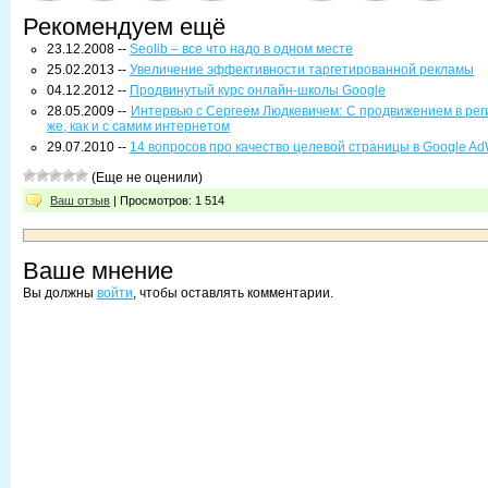
Рекомендуем ещё
23.12.2008 --
Seolib – все что надо в одном месте
25.02.2013 --
Увеличение эффективности таргетированной рекламы
04.12.2012 --
Продвинутый курс онлайн-школы Google
28.05.2009 --
Интервью с Сергеем Людкевичем: С продвижением в рег
же, как и с самим интернетом
29.07.2010 --
14 вопросов про качество целевой страницы в Google AdW
(Еще не оценили)
Ваш отзыв
| Просмотров: 1 514
Ваше мнение
Вы должны
войти
, чтобы оставлять комментарии.