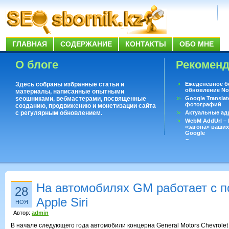
ГЛАВНАЯ
СОДЕРЖАНИЕ
КОНТАКТЫ
ОБО МНЕ
О блоге
Рекомен
Здесь собраны избранные статьи и
Ежеденевное б
обновление No
материалы, написанные опытными
seoшниками, вебмастерами, посвященные
Google Translat
фотографий
созданию, продвижению и монетизации сайта
с регулярным обновлением.
Актуальные ад
WebM AddUrl –
«загона» ваших
Google
Существует воп
ответить даже 
Переводчик Goo
На автомобилях GM работает с п
28
Apple Siri
НОЯ
Автор:
admin
В начале следующего года автомобили концерна General Motors Chevrolet S