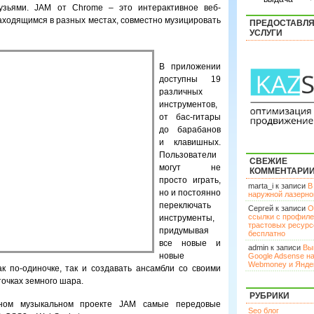
узьями. JAM от Chrome – это интерактивное веб-
аходящимся в разных местах, совместно музицировать
ПРЕДОСТАВЛ
УСЛУГИ
В приложении
доступны 19
различных
инструментов,
от бас-гитары
до барабанов
и клавишных.
Пользователи
СВЕЖИЕ
могут не
КОММЕНТАРИ
просто играть,
marta_i к записи
В
но и постоянно
наружной лазерн
переключать
Сергей к записи
О
ссылки с профил
инструменты,
трастовых ресурс
придумывая
бесплатно
все новые и
admin к записи
Вы
новые
Google Adsense н
Webmoney и Янде
к по-одиночке, так и создавать ансамбли со своими
очках земного шара.
РУБРИКИ
ьном музыкальном проекте JAM самые передовые
Seo блог