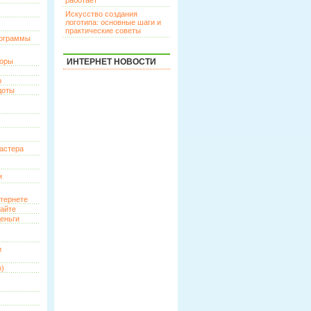
работает
Искусство создания
логотипа: основные шаги и
практические советы
рограммы
торы
ИНТЕРНЕТ НОВОСТИ
р
доты
астера
и
нтернете
сайте
еньги
и
о)