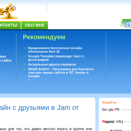
НТАКТЫ
ОБО МНЕ
Рекомендуем
Ежеденевное бесплатное онлайн
обновление Nod 32
ные
Google Translate переводит текст с
фотографий
 сайта
Актуальные адреса серверов
WebM AddUrl – Программа для быстрого
«загона» ваших сайтов в ПС Yandex и
Google
Существует вопросы, на которые не может
ответить даже Google
Переводчик Google для Android
Апдейты
айн с друзьями в Jam от
G
o
o
g
le
PR
Я
ндекс
тИЦ
ьно для тех, кто давно мечтал играть в группе или
выдача