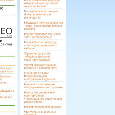
Как спланировать переезд в
Атырау: от идеи до новой
жизни на Каспии
ЯЮ
Как выбрать пластиковую
бочку: практическое
руководство
Продажа и покупка аккаунтов
Twitter: особенности, риски и
правила
Ремонт бампера: что нужно
знать автовладельцу
Как выбрать штукатурку:
советы для правильного
выбора
Жұмысқа түсу үшін
түйіндеме (резюме)
құрастыру жолдары
И
Форум Lolzteam: начало,
развитие и популярность
 чем суть
ой рекламы
Обучение в Чехии:
Возможности для
братные
иностранных студентов
ей
ов за
Магазин строительного
оборудования и инструмента
вод денег с
Многофункциональный
а
принтер Canon:
кс Деньги
универсальное решение для
дома и офиса
Project management software
Что такое SEO и как оно