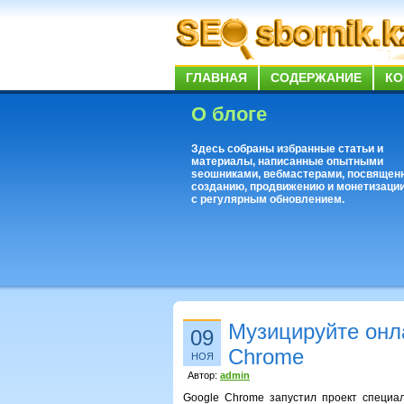
ГЛАВНАЯ
СОДЕРЖАНИЕ
КО
О блоге
Здесь собраны избранные статьи и
материалы, написанные опытными
seoшниками, вебмастерами, посвящен
созданию, продвижению и монетизации
с регулярным обновлением.
Музицируйте онл
09
Chrome
НОЯ
Автор:
admin
Google Chrome запустил проект специал