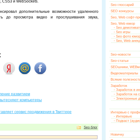
, CSS3 и WebSockets.
Seo глоссарий
SEO конкурсы
нсировал дополнительные возможности удаленного
ть до просмотра видео и прослушивания звука,
Seo, Web софт-п
Seo, Web юмор
- Seo демотива
- Seo игры
- Seo фото юмо
- Seo, Web анек
х
Seo-новости
Seo-статьи
SEOшники, WEBм
Видеоматериалы
Всякие полезност
Заработок
- Заработок в и
вление развитием
- Заработок на 
- Электронные д
вытесняют компьютеры
ставляет сервис продвижения в Твиттере
Интервью с проф
- Интервью
- Подкаст (ауди
Seo блог
Новичку