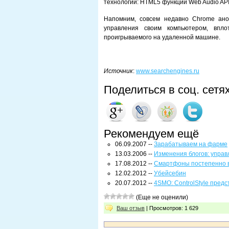
технологии: HTML5 функции Web Audio API
Напомним, совсем недавно Chrome ано
управления своим компьютером, впло
проигрываемого на удаленной машине.
Источник
:
www.searchengines.ru
Поделиться в соц. сетя
Рекомендуем ещё
06.09.2007 --
Зарабатываем на фарме
13.03.2006 --
Изменения блогов: упра
17.08.2012 --
Смартфоны постепенно 
12.02.2012 --
Убейсебин
20.07.2012 --
4SMO: ControlStyle пред
(Еще не оценили)
Ваш отзыв
| Просмотров: 1 629