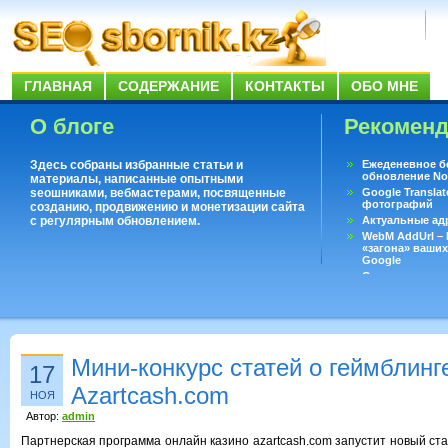
ГЛАВНАЯ
СОДЕРЖАНИЕ
КОНТАКТЫ
ОБО МНЕ
О блоге
Рекомен
Здесь собраны избранные статьи и
Ежеденевное б
обновление No
материалы, написанные опытными
seoшниками, вебмастерами, посвященные
Google Translat
фотографий
созданию, продвижению и монетизации сайта
с регулярным обновлением.
Актуальные ад
WebM AddUrl –
«загона» ваших
Google
Существует воп
ответить даже 
Переводчик Goo
Мини-конкурс статей о геймблинг
17
Azartcash.com
НОЯ
Автор:
admin
Партнерская программа онлайн казино azartcash.com запустит новый ст