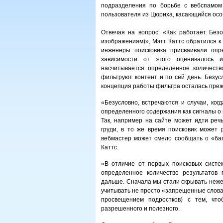
подразделения по борьбе с вебспамом 
пользователя из Цюриха, касающийся осо
Отвечая на вопрос: «Как работает Без
изображениям)», Мэтт Каттс обратился к 
инженеры поисковика присваивали опр
зависимости от этого оценивалось и
насчитывается определенное количест
фильтруют контент и по сей день. Безус
концепция работы фильтра осталась преж
«Безусловно, встречаются и случаи, ког
определенного содержания как сигналы о
Так, например на сайте может идти реч
груди, в то же время поисковик может 
вебмастер может смело сообщать о «баг
Каттс.
«В отличие от первых поисковых систем,
определенное количество результатов 
дальше. Сначала мы стали скрывать неже
учитывать не просто «запрещенные слова
просвещением подростков) с тем, что
разрешенного и полезного.