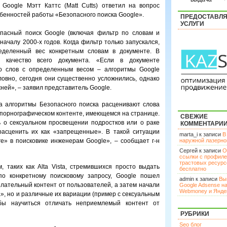
Google Мэтт Каттс (Matt Cutts) ответил на вопрос
бенностей работы «Безопасного поиска Google».
ПРЕДОСТАВЛ
УСЛУГИ
опасный поиск Google (включая фильтр по словам и
началу 2000-х годов. Когда фильтр только запускался,
еделенный вес конкретным словам в документе. В
 качество всего документа. «Если в документе
во слов с определенным весом – алгоритмы Google
ловно, сегодня они существенно усложнились, однако
ней», – заявил представитель Google.
да алгоритмы Безопасного поиска расценивают слова
 порнографическом контенте, имеющемся на странице.
СВЕЖИЕ
ь о сексуальном просвещении подростков или о раке
КОММЕНТАРИ
расценить их как «запрещенные». В такой ситуации
marta_i к записи
В
е» в поисковике инженерам Google», – сообщает г-н
наружной лазерн
Сергей к записи
О
ссылки с профил
трастовых ресурс
 таких как Alta Vista, стремившихся просто выдать
бесплатно
по конкретному поисковому запросу, Google пошел
admin к записи
Вы
лательный контент от пользователей, а затем начали
Google Adsense н
Webmoney и Янде
», но и различные их вариации (пример с сексуальным
бы научиться отличать неприемлемый контент от
РУБРИКИ
Seo блог