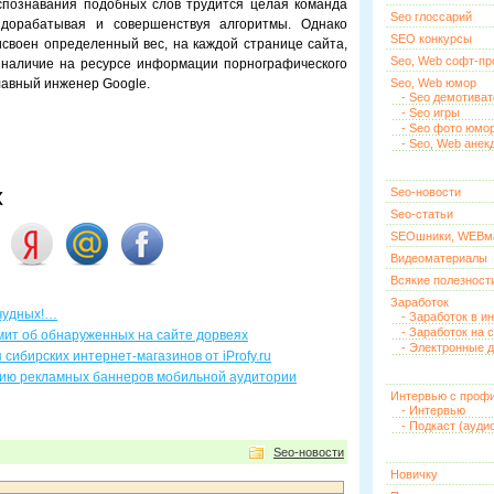
спознавания подобных слов трудится целая команда
Seo глоссарий
 дорабатывая и совершенствуя алгоритмы. Однако
SEO конкурсы
своен определенный вес, на каждой странице сайта,
Seo, Web софт-п
ь наличие на ресурсе информации порнографического
лавный инженер Google.
Seo, Web юмор
- Seo демотива
- Seo игры
- Seo фото юмо
- Seo, Web анек
х
Seo-новости
Seo-статьи
SEOшники, WEBм
Видеоматериалы
Всякие полезност
Заработок
 чудных!…
- Заработок в и
- Заработок на 
мит об обнаруженных на сайте дорвеях
- Электронные д
сибирских интернет-магазинов от iProfy.ru
цию рекламных баннеров мобильной аудитории
Интервью с проф
- Интервью
- Подкаст (ауди
Seo-новости
Новичку