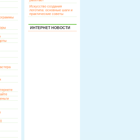
работает
Искусство создания
логотипа: основные шаги и
практические советы
рограммы
торы
ИНТЕРНЕТ НОВОСТИ
р
доты
астера
и
нтернете
сайте
еньги
и
о)