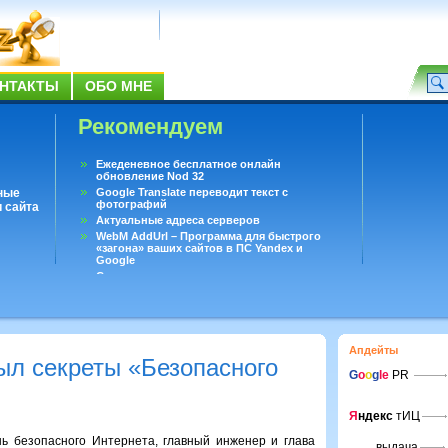
НТАКТЫ
ОБО МНЕ
Рекомендуем
Ежеденевное бесплатное онлайн
обновление Nod 32
ные
Google Translate переводит текст с
фотографий
 сайта
Актуальные адреса серверов
WebM AddUrl – Программа для быстрого
«загона» ваших сайтов в ПС Yandex и
Google
Существует вопросы, на которые не может
ответить даже Google
Переводчик Google для Android
Апдейты
ыл секреты «Безопасного
G
o
o
g
le
PR
Я
ндекс
тИЦ
ь безопасного Интернета, главный инженер и глава
выдача