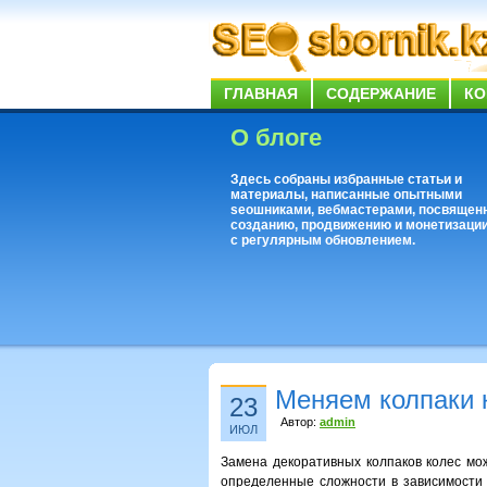
ГЛАВНАЯ
СОДЕРЖАНИЕ
КО
О блоге
Здесь собраны избранные статьи и
материалы, написанные опытными
seoшниками, вебмастерами, посвящен
созданию, продвижению и монетизации
с регулярным обновлением.
Меняем колпаки 
23
Автор:
admin
ИЮЛ
Замена декоративных колпаков колес мож
определенные сложности в зависимости