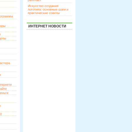
работает
Искусство создания
логотипа: основные шаги и
практические советы
рограммы
торы
ИНТЕРНЕТ НОВОСТИ
р
доты
астера
и
нтернете
сайте
еньги
и
о)