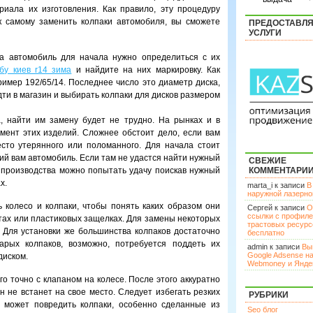
риала их изготовления. Как правило, эту процедуру
к самому заменить колпаки автомобиля, вы сможете
ПРЕДОСТАВЛ
УСЛУГИ
на автомобиль для начала нужно определиться с их
бу киев r14 зима
и найдите на них маркировку. Как
ример 192/65/14. Последнее число это диаметр диска,
идти в магазин и выбирать колпаки для дисков размером
, найти им замену будет не трудно. На рынках и в
мент этих изделий. Сложнее обстоит дело, если вам
есто утерянного или поломанного. Для начала стоит
ий вам автомобиль. Если там не удастся найти нужный
СВЕЖИЕ
 производства можно попытать удачу поискав нужный
КОММЕНТАРИ
х.
marta_i к записи
В
наружной лазерн
 колесо и колпаки, чтобы понять каких образом они
Сергей к записи
О
ссылки с профил
лтах или пластиковых защелках. Для замены некоторых
трастовых ресурс
 Для установки же большинства колпаков достаточно
бесплатно
арых колпаков, возможно, потребуется поддеть их
admin к записи
Вы
Google Adsense н
диском.
Webmoney и Янде
го точно с клапаном на колесе. После этого аккуратно
он не встанет на свое место. Следует избегать резких
РУБРИКИ
о может повредить колпаки, особенно сделанные из
Seo блог