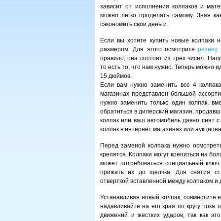
зависит от исполнения колпаков и мате
можно легко проделать самому. Зная ка
сэкономить свои деньги.
Если вы хотите купить новые колпаки 
размером. Для этого осмотрите
резину 
правило, она состоит из трех чисел. Нап
то есть то, что нам нужно. Теперь можно 
15 дюймов.
Если вам нужно заменить все 4 колпака
магазинах представлен большой ассорти
нужно заменить только один колпак, вм
обратиться в дилерский магазин, продавш
колпак или ваш автомобиль давно снят с
колпак в интернет магазинах или аукциона
Перед заменой колпака нужно осмотреть
крепятся. Колпаки могут крепиться на бо
может потребоваться специальный ключ.
прижать их до щелчка. Для снятия ст
отверткой вставленной между колпаком и 
Устанавливая новый колпак, совместите е
надавливайте на его края по кругу пока 
движений и жестких ударов, так как эт