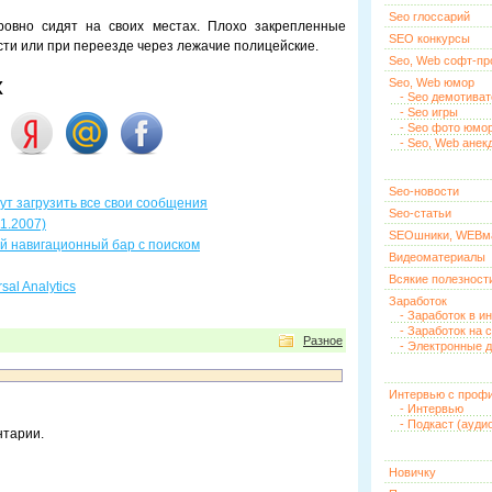
Seo глоссарий
 ровно сидят на своих местах. Плохо закрепленные
SEO конкурсы
сти или при переезде через лежачие полицейские.
Seo, Web софт-п
х
Seo, Web юмор
- Seo демотива
- Seo игры
- Seo фото юмо
- Seo, Web анек
Seo-новости
гут загрузить все свои сообщения
Seo-статьи
1.2007)
SEOшники, WEBм
й навигационный бар с поиском
Видеоматериалы
Всякие полезност
al Analytics
Заработок
- Заработок в и
- Заработок на 
Разное
- Электронные д
Интервью с проф
- Интервью
- Подкаст (ауди
нтарии.
Новичку