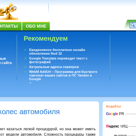
НТАКТЫ
ОБО МНЕ
Рекомендуем
Ежеденевное бесплатное онлайн
обновление Nod 32
ные
Google Translate переводит текст с
фотографий
 сайта
Актуальные адреса серверов
WebM AddUrl – Программа для быстрого
«загона» ваших сайтов в ПС Yandex и
Google
Существует вопросы, на которые не может
ответить даже Google
Переводчик Google для Android
Апдейты
колес автомобиля
G
o
o
g
le
PR
Я
ндекс
тИЦ
ет казаться легкой процедурой, но она может иметь
 от модели автомобиля. Сложность процедуры также
выдача