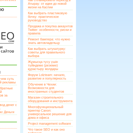
Как спланировать переезд в
Атырау: от идеи до новой
жизни на Каспии
ЯЮ
Как выбрать пластиковую
бочку: практическое
руководство
Продажа и покупка аккаунтов
Twitter: особенности, риски и
правила
Ремонт бампера: что нужно
знать автовладельцу
Как выбрать штукатурку:
советы для правильного
выбора
Жұмысқа түсу үшін
түйіндеме (резюме)
құрастыру жолдары
И
Форум Lolzteam: начало,
развитие и популярность
 чем суть
ой рекламы
Обучение в Чехии:
Возможности для
братные
иностранных студентов
ей
ов за
Магазин строительного
оборудования и инструмента
вод денег с
Многофункциональный
а
принтер Canon:
кс Деньги
универсальное решение для
дома и офиса
Project management software
Что такое SEO и как оно