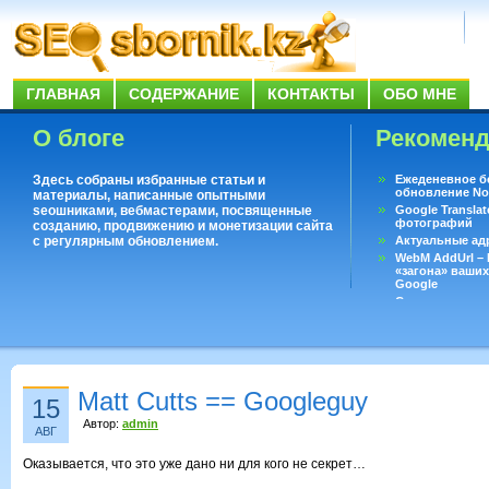
ГЛАВНАЯ
СОДЕРЖАНИЕ
КОНТАКТЫ
ОБО МНЕ
О блоге
Рекомен
Здесь собраны избранные статьи и
Ежеденевное б
обновление No
материалы, написанные опытными
seoшниками, вебмастерами, посвященные
Google Translat
фотографий
созданию, продвижению и монетизации сайта
с регулярным обновлением.
Актуальные ад
WebM AddUrl –
«загона» ваших
Google
Существует воп
ответить даже 
Переводчик Goo
Matt Cutts == Googleguy
15
Автор:
admin
АВГ
Оказывается, что это уже дано ни для кого не секрет…