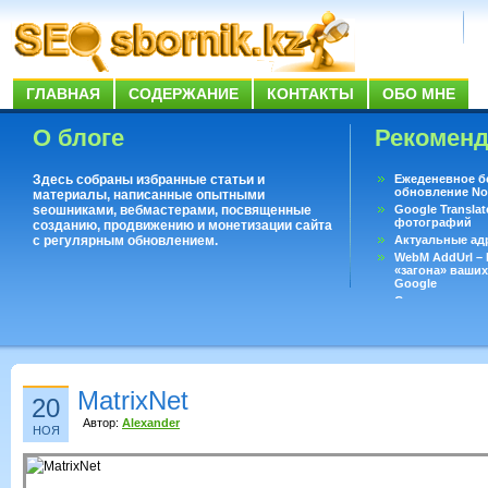
ГЛАВНАЯ
СОДЕРЖАНИЕ
КОНТАКТЫ
ОБО МНЕ
О блоге
Рекомен
Здесь собраны избранные статьи и
Ежеденевное б
обновление No
материалы, написанные опытными
seoшниками, вебмастерами, посвященные
Google Translat
фотографий
созданию, продвижению и монетизации сайта
с регулярным обновлением.
Актуальные ад
WebM AddUrl –
«загона» ваших
Google
Существует воп
ответить даже 
Переводчик Goo
MatrixNet
20
Автор:
Alexander
НОЯ