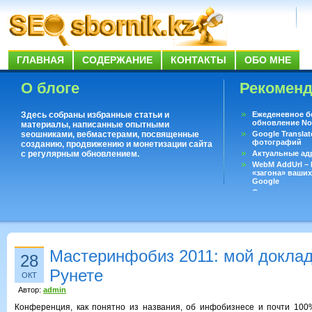
ГЛАВНАЯ
СОДЕРЖАНИЕ
КОНТАКТЫ
ОБО МНЕ
О блоге
Рекомен
Здесь собраны избранные статьи и
Ежеденевное б
обновление No
материалы, написанные опытными
seoшниками, вебмастерами, посвященные
Google Translat
фотографий
созданию, продвижению и монетизации сайта
с регулярным обновлением.
Актуальные ад
WebM AddUrl –
«загона» ваших
Google
Существует воп
ответить даже 
Переводчик Goo
Мастеринфобиз 2011: мой доклад
28
Рунете
ОКТ
Автор:
admin
Конференция, как понятно из названия, об инфобизнесе и почти 100