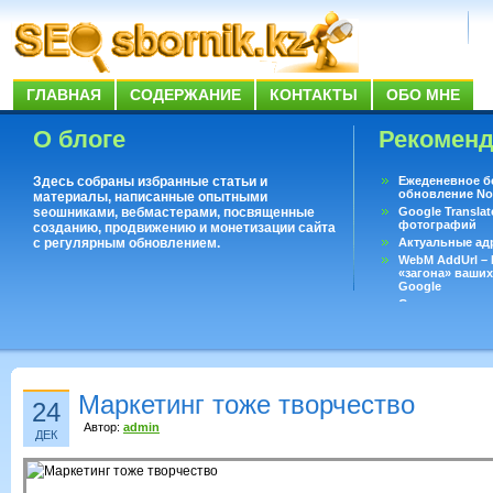
ГЛАВНАЯ
СОДЕРЖАНИЕ
КОНТАКТЫ
ОБО МНЕ
О блоге
Рекомен
Здесь собраны избранные статьи и
Ежеденевное б
обновление No
материалы, написанные опытными
seoшниками, вебмастерами, посвященные
Google Translat
фотографий
созданию, продвижению и монетизации сайта
с регулярным обновлением.
Актуальные ад
WebM AddUrl –
«загона» ваших
Google
Существует воп
ответить даже 
Переводчик Goo
Маркетинг тоже творчество
24
Автор:
admin
ДЕК