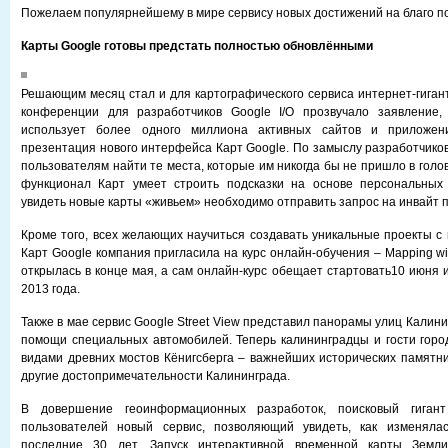
Пожелаем популярнейшему в мире сервису новых достижений на благо п
Карты Google готовы предстать полностью обновлёнными
Решающим месяц стал и для картографического сервиса интернет-гигант
конференции для разработчиков Google I/O прозвучало заявление,
использует более одного миллиона активных сайтов и приложени
презентация нового интерфейса Карт Google. По замыслу разработчиков
пользователям найти те места, которые им никогда бы не пришло в голову
функционал Карт умеет строить подсказки на основе персональных
увидеть новые карты «живьем» необходимо отправить запрос на инвайт п
Кроме того, всех желающих научиться создавать уникальные проекты с
Карт Google компания пригласила на курс онлайн-обучения – Mapping wi
открылась в конце мая, а сам онлайн-курс обещает стартовать10 июня 
2013 года.
Также в мае сервис Google Street View представил панорамы улиц Калин
помощи специальных автомобилей. Теперь калининградцы и гости горо
видами древних мостов Кёнигсберга – важнейших исторических памятник
другие достопримечательности Калининграда.
В довершение геоинформационных разработок, поисковый гиган
пользователей новый сервис, позволяющий увидеть, как изменяла
последние 30 лет. Запуск интерактивной временной карты Земли