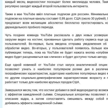
каждый месяц видеохостинг посещает более миллиарда человек. Таки
регулярно заходит каждый второй пользователь интернета.
Также в мае YouTubе ввёл платные подписки для россиян. Минимальн
подписки на платные каналы составит 0,99 долл. США (около 30 рублей). 
предлагает всем желающим абсолютно бесплатно протестировать но
двухнедельного пробного периода.
Чуть позднее команда YouTube рассказала о двух новых усоверше
загрузки видео на хостинг, призванных сделать работу сервиса еще у
пользователей. Во-первых, была введена отправка уведомления об 
обработки видео. Во-вторых, у пользователей появилось больше ко
публикации: теперь, пока на YouTube не будет нажата кнопка «опубли
видео будет расцениваться как «личное» и будет доступно только автору.
Еще одной новинкой от YouTube стал запуск аналитической опции
позволяет узнать о наиболее популярном ролике дня в различн
географических характеристик, аудиторию наиболее популярных видео 
по другим социально-демографическим характеристикам: возрасту и 
работает только для наиболее крупных городов США.
Завершился месяц тем, что хостинг добавил в свой видеоредактор возмо
с эффектом замедленной съёмки. Специальные алгоритмы позволяют о
описание кадра, а затем сопоставлять смешивать между собой п
добиваясь эффекта замедленной съёмки.