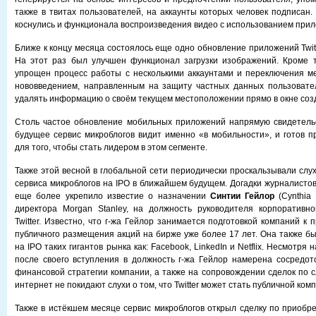
также в твитах пользователей, на аккаунты которых человек подписан
коснулись и функционала воспроизведения видео с использованием прил
Ближе к концу месяца состоялось еще одно обновление приложений Twitte
На этот раз был улучшен функционал загрузки изображений. Кроме т
упрощен процесс работы с несколькими аккаунтами и переключения м
нововведением, направленным на защиту частных данных пользовател
удалять информацию о своём текущем местоположении прямо в окне соз
Столь частое обновление мобильных приложений напрямую свидетельс
будущее сервис микроблогов видит именно «в мобильности», и готов п
для того, чтобы стать лидером в этом сегменте.
Также этой весной в глобальной сети периодически проскальзывали слу
сервиса микроблогов на IPO в ближайшем будущем. Догадки журналистов
еще более укрепило известие о назначении
Синтии Гейлор
(Cynthia 
директора Morgan Stanley, на должность руководителя корпоративно
Twitter. Известно, что г-жа Гейлор занимается подготовкой компаний к
публичного размещения акций на бирже уже более 17 лет. Она также бы
на IPO таких гигантов рынка как: Facebook, LinkedIn и Netflix. Несмотря 
после своего вступления в должность г-жа Гейлор намерена сосредот
финансовой стратегии компании, а также на сопровождении сделок по 
интернет не покидают слухи о том, что Twitter может стать публичной комп
Также в истёкшем месяце сервис микроблогов открыл сделку по приобр