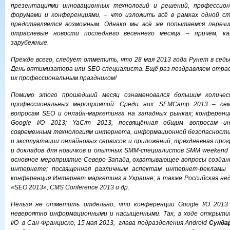
презентациями инновационных технологий и решений, профессион
форумами и конференциями, – что изложить всё в рамках одной с
представляется возможным. Однако мы всё же попытаемся перечи
отраслевые новости последнего весеннего месяца – причём, ка
зарубежные.
Прежде всего, следует отметить, что 28 мая 2013 года Рунет в сед
День оптимизатора или SEO-специалиста. Ещё раз поздравляем отрас
их профессиональным праздником!
Помимо этого прошедший месяц ознаменовался большим количе
профессиональных мероприятий. Среди них: SEMCamp 2013 – се
вопросам SEO и онлайн-маркетинга на западных рынках; конференц
Google I/O 2013; YaC/m 2013, посвящённая общим вопросам и
современным технологиям интернета, информационной безопасности
и эксплуатации онлайновых сервисов и приложений; трехдневная про
и докладов для новичков и опытных SMM-специалистов SMM weekend 
основное мероприятие Северо-Запада, охватывающее вопросы создани
интернете; посвященная различным аспектам интернет-рекламы 
конференция Интернет маркетинг в Украине; а также Российская нед
«SEO 2013»; CMS Сonference 2013 и др.
Нельзя не отметить отдельно, что конференции Google I/O 2013
невероятно информационными и насыщенными. Так, в ходе открыти
I/O в Сан-Франциско, 15 мая 2013, глава подразделения Android
Сунда