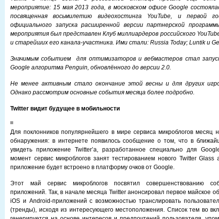
мероприятие: 15 мая 2013 года, в московском офисе Google состояла
посвященная восьмилетию видеохостинга YouTube, и первой г
официального запуска расширенной версии партнерской программы
мероприятия был представлен Клуб миллиардеров российского YouTube
и старейших его канала-участника. Ими стали: Russia Today; Luntik и Ge
Значимым событием для оптимизаторов и вебмастеров стал запуск
Google алгоритма Penguin, обновлённого до версии 2.0.
Не менее активным стало окончание этой весны и для других игр
Однако рассмотрим основные события месяца более подробно.
Twitter видит будущее в мобильности
Для поклонников популярнейшего в мире сервиса микроблогов месяц 
обнаружения: в интернете появилось сообщение о том, что в ближай
увидеть приложение Twitter’а, разработанное специально для Googl
момент сервис микроблогов занят тестированием нового Twitter Glass 
приложение будет встроено в платформу очков от Google.
Этот май сервис микроблогов посвятил совершенствованию со
приложений. Так, в начале месяца Twitter анонсировал первое майское 
iOS и Android-приложений с возможностью транслировать пользовате
(тренды), исходя из интересующего местоположения. Список тем во вкл
генерируется на основе интересов и предпочтений пользователя, упомя