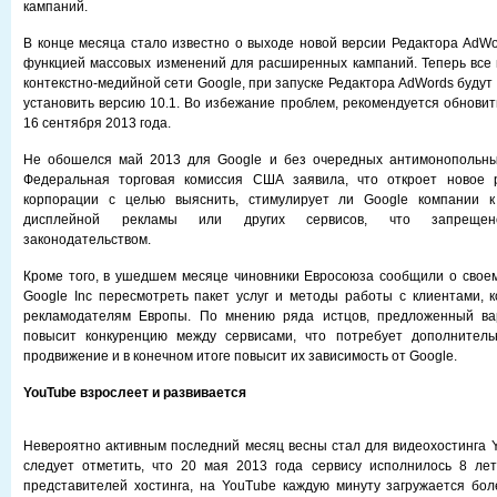
кампаний.
В конце месяца стало известно о выходе новой версии Редактора AdWo
функцией массовых изменений для расширенных кампаний. Теперь все 
контекстно-медийной сети Google, при запуске Редактора AdWords буду
установить версию 10.1. Во избежание проблем, рекомендуется обновит
16 сентября 2013 года.
Не обошелся май 2013 для Google и без очередных антимонопольных
Федеральная торговая комиссия США заявила, что откроет новое 
корпорации с целью выяснить, стимулирует ли Google компании к
дисплейной рекламы или других сервисов, что запрещен
законодательством.
Кроме того, в ушедшем месяце чиновники Евросоюза сообщили о свое
Google Inc пересмотреть пакет услуг и методы работы с клиентами, 
рекламодателям Европы. По мнению ряда истцов, предложенный ва
повысит конкуренцию между сервисами, что потребует дополнитель
продвижение и в конечном итоге повысит их зависимость от Google.
YouTube взрослеет и развивается
Невероятно активным последний месяц весны стал для видеохостинга Y
следует отметить, что 20 мая 2013 года сервису исполнилось 8 лет
представителей хостинга, на YouTube каждую минуту загружается бол