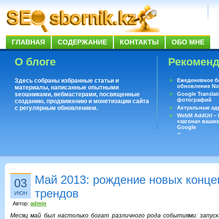
ГЛАВНАЯ
СОДЕРЖАНИЕ
КОНТАКТЫ
ОБО МНЕ
О блоге
Рекомен
Здесь собраны избранные статьи и
Ежеденевное б
обновление No
материалы, написанные опытными
seoшниками, вебмастерами, посвященные
Google Translat
фотографий
созданию, продвижению и монетизации сайта
с регулярным обновлением.
Актуальные ад
WebM AddUrl –
«загона» ваших
Google
Существует воп
ответить даже 
Переводчик Goo
Май 2013: рождение новых конце
03
трендов
ИЮН
Автор:
admin
Месяц май был настолько богат различного рода событиями: запуск