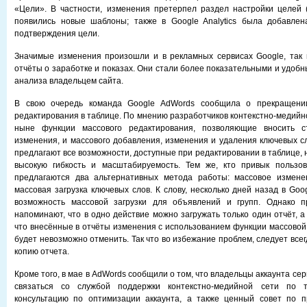
«Цели». В частности, изменения претерпел раздел настройки целей (
появились новые шаблоны; также в Google Analytics была добавле
подтверждения цели.
Значимые изменения произошли и в рекламных сервисах Google, так 
отчёты о заработке и показах. Они стали более показательными и удоб
анализа владельцем сайта.
В свою очередь команда Google AdWords сообщила о прекращени
редактирования в таблице. По мнению разработчиков контекстно-медийн
ныне функции массового редактирования, позволяющие вносить 
изменения, и массового добавления, изменения и удаления ключевых сл
предлагают все возможности, доступные при редактировании в таблице,
высокую гибкость и масштабируемость. Тем же, кто привык пользов
предлагаются два альтернативных метода работы: массовое измене
массовая загрузка ключевых слов. К слову, несколько дней назад в Go
возможность массовой загрузки для объявлений и групп. Однако п
напоминают, что в одно действие можно загружать только один отчёт, 
что внесённые в отчёты изменения с использованием функции массовой 
будет невозможно отменить. Так что во избежание проблем, следует все
копию отчета.
Кроме того, в мае в AdWords сообщили о том, что владельцы аккаунта сер
связаться со службой поддержки контекстно-медийной сети по 
консультацию по оптимизации аккаунта, а также ценный совет по 