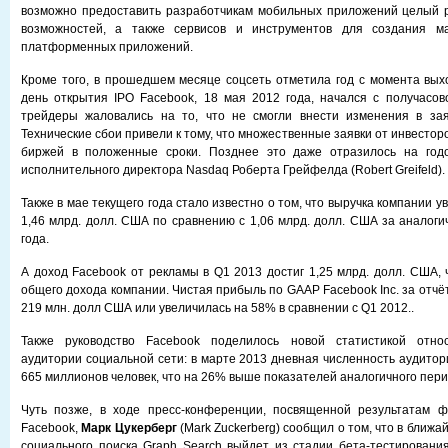
возможно предоставить разработчикам мобильных приложений целый р
возможностей, а также сервисов и инструментов для создания ма
платформенных приложений.
Кроме того, в прошедшем месяце соцсеть отметила год с момента вых
день открытия IPO Facebook, 18 мая 2012 года, начался с получасов
трейдеры жаловались на то, что не смогли внести изменения в зая
Технические сбои привели к тому, что множественные заявки от инвесто
биржей в положенные сроки. Позднее это даже отразилось на год
исполнительного директора Nasdaq Роберта Грейфелда (Robert Greifeld).
Также в мае текущего года стало известно о том, что выручка компании у
1,46 млрд. долл. США по сравнению с 1,06 млрд. долл. США за аналог
года.
А доход Facebook от рекламы в Q1 2013 достиг 1,25 млрд. долл. США, 
общего дохода компании. Чистая прибыль по GAAP Facebook Inc. за отч
219 млн. долл США или увеличилась на 58% в сравнении с Q1 2012..
Также руководство Facebook поделилось новой статистикой относ
аудитории социальной сети: в марте 2013 дневная численность аудитор
665 миллионов человек, что на 26% выше показателей аналогичного пери
Чуть позже, в ходе пресс-конференции, посвященной результатам ф
Facebook,
Марк Цукерберг
(Mark Zuckerberg) сообщил о том, что в ближ
социального поиска Graph Search выйдет из стадии бета-тестировани