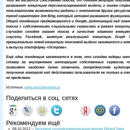
Что же касается собственно поиска, то сегодня ведущие поиско
развивают концепцию персонализированной выдачи, а также стр
пользователям возможности работы с контентом других ресурсов
тренд характерен для Bing, который активно развивает функционал
Общей тенденции придерживается и Google, работающий над план
поиска с собственными социальными сервисами в рамках концепци
случайно сегодня гигант поиска в качестве главного конкур
соцсеть Facebook, занятую реализацией концепции Graph S
принципиально новой концепции поисковой выдачи занимается и ком
к выпуску платформу «Острова».
Ещё одна тенденция заключается в том, что сегодня лидеры ин
ставку на внутреннюю интеграцию собственных сервисов, чт
позволяет наиболее полно отвечать потребностям аудитор
получение контроля над действиями пользователя не только в глоб
её пределами.
Источник
:
www.searchengines.ru
Поделиться в соц. сетях
Рекомендуем ещё
09.10.2012 --
Запущена полнофункциональная версия Wizard.Sape