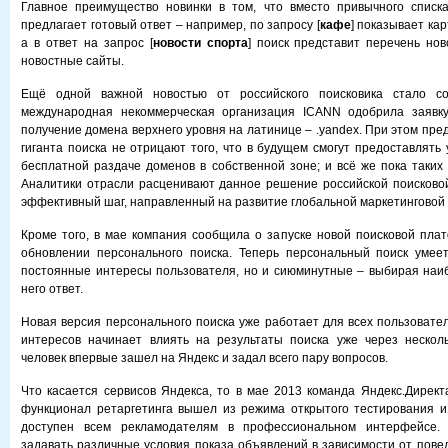
Главное преимущество новинки в том, что вместо привычного списка
предлагает готовый ответ – например, по запросу [
кафе
] показывает ка
а в ответ на запрос [
новости спорта
] поиск представит перечень нов
новостные сайты.
Ещё одной важной новостью от российского поисковика стало с
международная некоммерческая организация ICANN одобрила заявк
получение домена верхнего уровня на латинице – .yandex. При этом пре
гиганта поиска не отрицают того, что в будущем смогут предоставлять
бесплатной раздаче доменов в собственной зоне; и всё же пока таких 
Аналитики отрасли расценивают данное решение российской поисковой
эффективный шаг, направленный на развитие глобальной маркетинговой 
Кроме того, в мае компания сообщила о запуске новой поисковой пл
обновлении персонального поиска. Теперь персональный поиск умеет
постоянные интересы пользователя, но и сиюминутные – выбирая наи
него ответ.
Новая версия персонального поиска уже работает для всех пользовате
интересов начинает влиять на результаты поиска уже через несколь
человек впервые зашел на Яндекс и задал всего пару вопросов.
Что касается сервисов Яндекса, то в мае 2013 команда Яндекс.Директ
функционал ретаргетинга вышел из режима открытого тестирования и
доступен всем рекламодателям в профессиональном интерфейсе. 
задавать различные условия показа объявлений в зависимости от пове