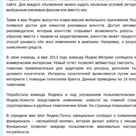
сайте. Для каждого объявления можно задать несколько условий ретарг
выбранным ключевым фразам или вместо них.
Также в мае Яндекс выпустил новую версию мобильного приложения Янде
появился доступ для клиентов рекламных агентств. Доступ автома
рекламодатели, которым агентство открывает возможность работы 
образом, вместе с правом на редактирование, агентство может предост
способ узнавать обо всех изменениях в кампании. Например, о резу
зачислении средств.
В свою очередь, в мае 2013 года команда Яндекс.Метрики сообщила 
коммерческим интересам. Новый отчет позволит вебмастеру смотреть, 
тематика привлекательна для аудитории его ресурса, дополняя т
целевого посетителя. Интересы посетителей вычисляются путем ан
интернете с помощью технологии Крипта. Данные приведены по 14 по
тематикам.
Поработала команда Яндекса и над улучшением пользовательских 
Яндекс.Новости представили изменение: новости на главной стра
сгруппированы в удобные тематические блоки. На странице показывается
В середине мая блог Яндекс.Почты официально сообщил о появлении
функционала – «волшебной кнопки», которая делает работу с письм
Функционал позволит каждому пользователю максимально настр
потребности.