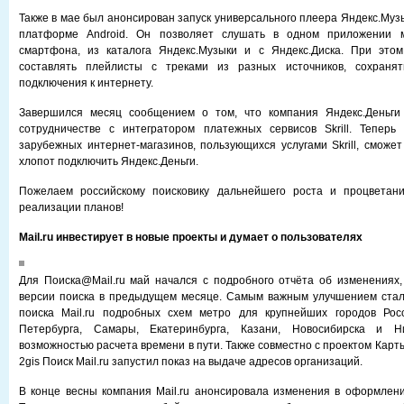
Также в мае был анонсирован запуск универсального плеера Яндекс.Муз
платформе Android. Он позволяет слушать в одном приложении м
смартфона, из каталога Яндекс.Музыки и с Яндекс.Диска. При этом
составлять плейлисты с треками из разных источников, сохраня
подключения к интернету.
Завершился месяц сообщением о том, что компания Яндекс.Деньги
сотрудничестве с интегратором платежных сервисов Skrill. Тепер
зарубежных интернет-магазинов, пользующихся услугами Skrill, сможе
хлопот подключить Яндекс.Деньги.
Пожелаем российскому поисковику дальнейшего роста и процветан
реализации планов!
Mail.ru инвестирует в новые проекты и думает о пользователях
Для Поиска@Mail.ru май начался с подробного отчёта об изменениях
версии поиска в предыдущем месяце. Самым важным улучшением стал
поиска Mail.ru подробных схем метро для крупнейших городов Рос
Петербурга, Самары, Екатеринбурга, Казани, Новосибирска и Н
возможностью расчета времени в пути. Также совместно с проектом Кар
2gis Поиск Mail.ru запустил показ на выдаче адресов организаций.
В конце весны компания Mail.ru анонсировала изменения в оформлен