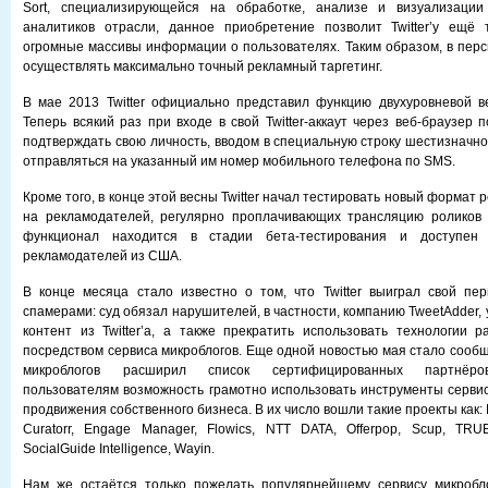
Sort, специализирующейся на обработке, анализе и визуализаци
аналитиков отрасли, данное приобретение позволит Twitter’у ещё 
огромные массивы информации о пользователях. Таким образом, в перс
осуществлять максимально точный рекламный таргетинг.
В мае 2013 Twitter официально представил функцию двухуровневой в
Теперь всякий раз при входе в свой Twitter-аккаут через веб-браузер
подтверждать свою личность, вводом в специальную строку шестизначно
отправляться на указанный им номер мобильного телефона по SMS.
Кроме того, в конце этой весны Twitter начал тестировать новый формат
на рекламодателей, регулярно проплачивающих трансляцию роликов 
функционал находится в стадии бета-тестирования и доступен 
рекламодателей из США.
В конце месяца стало известно о том, что Twitter выиграл свой пе
спамерами: суд обязал нарушителей, в частности, компанию TweetAdder,
контент из Twitter’а, а также прекратить использовать технологии 
посредством сервиса микроблогов. Еще одной новостью мая стало сообщ
микроблогов расширил список сертифицированных партнёро
пользователям возможность грамотно использовать инструменты сервис
продвижения собственного бизнеса. В их число вошли такие проекты как: 
Curatorr, Engage Manager, Flowics, NTT DATA, Offerpop, Scup, TRU
SocialGuide Intelligence, Wayin.
Нам же остаётся только пожелать популярнейшему сервису микробло