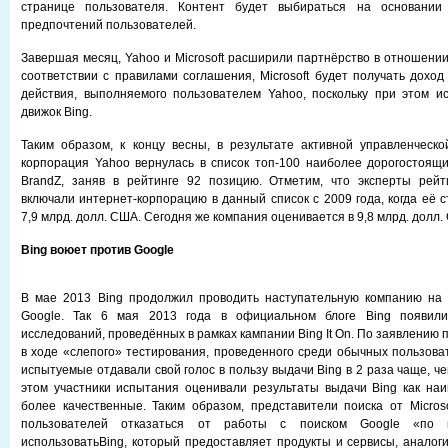
странице пользователя. Контент будет выбираться на основании
предпочтений пользователей.
Завершая месяц, Yahoo и Мicrosoft расширили партнёрство в отношении
соответствии с правилами соглашения, Мicrosoft будет получать доход
действия, выполняемого пользователем Yahoo, поскольку при этом и
движок Bing.
Таким образом, к концу весны, в результате активной управленческ
корпорация Yahoo вернулась в список топ-100 наиболее дорогостоящ
BrandZ, заняв в рейтинге 92 позицию. Отметим, что эксперты рейти
включали интернет-корпорацию в данный список с 2009 года, когда её 
7,9 млрд. долл. США. Сегодня же компания оценивается в 9,8 млрд. долл.
Bing воюет против Google
В мае 2013 Bing продолжил проводить наступательную компанию на г
Google. Так 6 мая 2013 года в официальном блоге Bing появили
исследований, проведённых в рамках кампании Bing It On. По заявлению 
в ходе «слепого» тестирования, проведенного среди обычных пользоват
испытуемые отдавали свой голос в пользу выдачи Bing в 2 раза чаще, че
этом участники испытания оценивали результаты выдачи Bing как на
более качественные. Таким образом, представители поиска от Micros
пользователей отказаться от работы с поиском Google «по 
использоватьBing, который предоставляет продукты и сервисы, аналоги