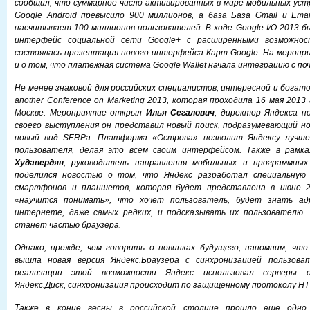
сообщил, что суммарное число активированных в мире мобильных ус
Google Android превысило 900 миллионов, а база База Gmail и Emai
насчитывает 100 миллионов пользователей. В ходе Google I/O 2013 
интерфейс социальной сети Google+ с расширенными возможно
состоялась презентация нового интерфейса Карт Google. На меропр
и о том, что платежная система Google Wallet начала интеграцию с по
Не менее знаковой для российских специалистов, интересной и богато
another Conference on Marketing 2013, которая проходила 16 мая 2013
Москве. Мероприятие открыл
Илья Сегалович
, директор Яндекса п
своего выступления он представил новый поиск, подразумевающий но
новый вид SERPа. Платформа «Острова» позволит Яндексу лучше
пользователя, делая это всем своим интерфейсом. Также в рамк
Худавердян
, руководитель направления мобильных и программных
поделился новостью о том, что Яндекс разработал специальную 
смартфонов и планшетов, которая будет представлена в июне 
«научится понимать», что хочет пользователь, будет знать ад
интернете, даже самых редких, и подсказывать их пользователю. 
станет частью браузера.
Однако, прежде, чем говорить о новинках будущего, напомним, чт
вышла новая версия Яндекс.Браузера с синхронизацией пользоват
реализации этой возможности Яндекс использовал серверы о
Яндекс.Диск, синхронизация происходит по защищенному протоколу HT
Также в конце весны в российской столице прошло еще одно