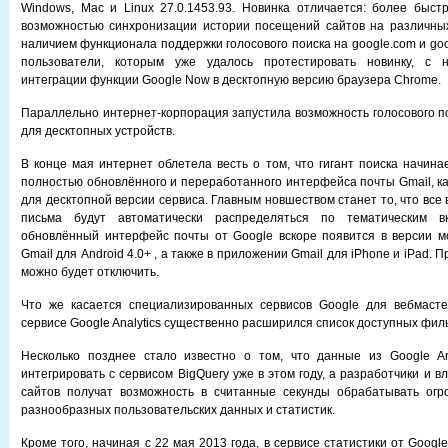
Windows, Mac и Linux 27.0.1453.93. Новинка отличается: более быстр
возможностью синхронизации истории посещений сайтов на различных
наличием функционала поддержки голосового поиска на google.com и goog
пользователи, которым уже удалось протестировать новинку, с 
интеграции функции Google Now в десктопную версию браузера Сhrome.
Параллельно интернет-корпорация запустила возможность голосового по
для десктопных устройств.
В конце мая интернет облетела весть о том, что гигант поиска начина
полностью обновлённого и переработанного интерфейса почты Gmail, ка
для десктопной версии сервиса. Главным новшеством станет то, что вс
письма будут автоматически распределяться по тематическим вк
обновлённый интерфейс почты от Google вскоре появится в версии м
Gmail для Android 4.0+ , а также в приложении Gmail для iPhone и iPad. 
можно будет отключить.
Что же касается специализированных сервисов Google для вебмасте
сервисе Google Analytics существенно расширился список доступных фил
Несколько позднее стало известно о том, что данные из Google Ana
интегрировать с сервисом BigQuery уже в этом году, а разработчики и 
сайтов получат возможность в считанные секунды обрабатывать ог
разнообразных пользовательских данных и статистик.
Кроме того, начиная с 22 мая 2013 года, в сервисе статистики от Goog