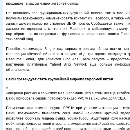
продвигает в массы лидер интернет-рынка.
Не обошлось без функциональных улучшений поиска, так в мае 20
получили возможность комментировать контент из Facebook, а также «
записи друзей прямо на странице SERP поиска. Сообщается также, чт
дальше интегрировать контент из Facebook в собственную выдачу
партнёров – активное развитие функционала социального поиска Face
технологий Bing.
Поработала команда Bing и над сервисом рекламной статистики: та
корпорация Microsoft объявила о запуске «Центра оценки входящего тра
Resource Center) для клиентов Bing Ads. Цель запуска – предостав
партнёрам платформы Yahoo! Bing Network еще больше информ
объявлениям.
Baidu претендует стать крупнейшей видеоплатформой Китая
Завершая рассказ о событиях мая, напомним, что в этом месяце китайс
Baidu приобрела сервис потокового видео PPS.tv за 370 млн. долл США.
По мнению аналитиков, покупка PPS.tv, при условии интеграции с серв
Baidu возможность именовать себя новой наиболее крупной виде
позволяет обогнать лидера рынка Youku-Tudou. Аудитория iQiyi насч
мобильных пользователей в месяц, а ежемесячно китайский пользоват
часов он-лайн видео; наибольший рост просмотров происходит за счёт м