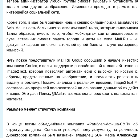
Теперь администратор любой группы сможет выбрать и установить о
коллаж или другое изображение. Изменения проходят в рамках пл
интерфейса социальной сети.
Кроме того, в мае был запущен новый сервис онлайн-поиска авиабилето
Avia Mail.ru есть большинство авиакомпаний мира, которые выписываю
Таким образом, вместо того, чтобы «обходить» сайты авиаперевозчи
путешественник сможет задать города и даты на Авиа Mail.Ru – и 
доступных вариантов с окончательной ценой билета – с учетом аэропор
комиссий.
Чуть позже представители Mail.Ru Group сообщили о начале инвести
компанию Cortica, с целью поддержки разработанной компанией техноло
Image2Text, которая позволяет автоматически с высокой точностью 
образы, представленные на изображении, и предлагать релевантны
выдачу и рекламу. Помимо анализа в реальном времени, Image2Text™
составлению профилей пользователей на основании данных об их дейс
и видео. Это даст Поиску@Mail.ru возможность предложить пользовател
контента.
Рамблер меняет структуру компании
В конце весны объединённая компания «Рамблер-Афиша-СУП» об
структуру холдинга. Согласно утверждённому документу, на должност
директоров компании был назначен владелец SUP Media
Александр