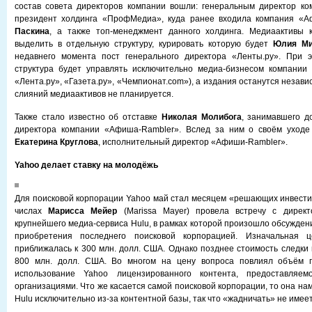
состав совета директоров компании вошли: генеральным директор к
президент холдинга «ПрофМедиа», куда ранее входила компания «
Паскина
, а также топ-менеджмент данного холдинга. Медиаактивы 
выделить в отдельную структуру, курировать которую будет
Юлия Ми
недавнего момента пост генерального директора «Ленты.ру». При э
структура будет управлять исключительно медиа-бизнесом компании
«Лента.ру», «Газета.ру», «Чемпионат.com»), а издания останутся независ
слияний медиаактивов не планируется.
Также стало известно об отставке
Николая Молибога
, занимавшего д
директора компании «Афиша-Rambler». Вслед за ним о своём уходе
Екатерина Круглова
, исполнительный директор «Афиши-Rambler».
Yahoo делает ставку на молодёжь
Для поисковой корпорации Yahoo май стал месяцем «решающих инвестици
числах
Марисса Мейер
(Marissa Mayer) провела встречу с дирек
крупнейшего медиа-сервиса Hulu, в рамках которой произошло обсужден
приобретения последнего поисковой корпорацией. Изначальная ц
приближалась к 300 млн. долл. США. Однако позднее стоимость следки 
800 млн. долл. США. Во многом на цену вопроса повлиял объём 
использование Yahoo лицензированного контента, предоставляем
организациями. Что же касается самой поисковой корпорации, то она н
Hulu исключительно из-за контентной базы, так что «жадничать» не имее