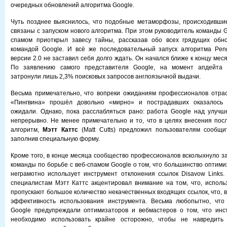
очередных обновлений алгоритма Google.
Чуть позднее выяснилось, что подобные метаморфозы, происходивши
связаны с запуском нового алгоритма. При этом руководитель команды G
спамом приоткрыл завесу тайны, рассказав обо всех грядущих обно
командой Google. И всё же последовательный запуск алгоритма Peng
версии 2.0 не заставил себя долго ждать. Он начался ближе к концу меся
По заявлению самого представителя Google, на момент апдейта 
затронули лишь 2,3% поисковых запросов англоязычной выдачи.
Весьма примечательно, что вопреки ожиданиям профессионалов отрас
«Пингвина» прошёл довольно «мирно» и пострадавших оказалось 
ожидали. Однако, пока расслабляться рано: работа Google над улуч
непрерывно. Не менее примечательно и то, что в целях внесения по
алгоритм,
Мэтт Каттс
(Matt Cutts) предложил пользователям сообщи
заполнив специальную форму.
Кроме того, в конце месяца сообщество профессионалов всколыхнуло з
команды по борьбе с веб-спамом Google о том, что большинство оптими
неграмотно использует инструмент отклонения ссылок Disavow Links
специалистам Мэтт Каттс акцентировал внимание на том, что, использ
пропускают большое количество некачественных входящих ссылок, что, 
эффективность использования инструмента. Весьма любопытно, что
Google предупреждали оптимизаторов и вебмастеров о том, что инст
необходимо использовать крайне осторожно, чтобы не навредить 