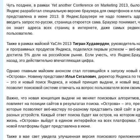
Чуть позднее, в рамках Yet another Conference on Marketing 2013, был
Яндекс разработал специальную версию браузера для смартфонов и пла
представлена в июне 2013. В Яндекс.Браузере не надо помнить ад
вводить запрос по-русски, страница откроется сама. Браузер понимает, ч
он знает адреса всех страниц в интернете, даже самых редких
пользователю.
Также в рамках майской YaC/m 2013
Тигран Худавердян
, руководитель 
и программных продуктов Яндекса, поделился первым успехом – веб-в
достигла 5% доли на российском рынке. Если учесть, что Яндекс.Бра
назад, это действительно впечатляющая цифра.
Однако главным майским анонсом стал готовящийся к запуску новый 
«Острова». Новинку представил
Илья Сегалович
, директор Яндекса по т
– это и новый поиск Яндекса, и новый принцип выдачи, и новый ви
позволит поисковой системе отвечать на вопрос пользователя всем свои
Важно, что новая концепция выдачи не меняет поисковых алгоритмов,
повлияет на позиции сайтов в результатах поиска. «Острова» – это, пр
которые позволяют веб-мастеру по-разному представить свой сайт в р
разных устройств. Каждый ответ поиска будет как остров, на котором и
жизнь. «Острова» выйдут в едином интерфейсе на всех платформах. 
новой платформы будет представлена в июне.
Также в мае свет увидела улучшенная версия поискового приложения