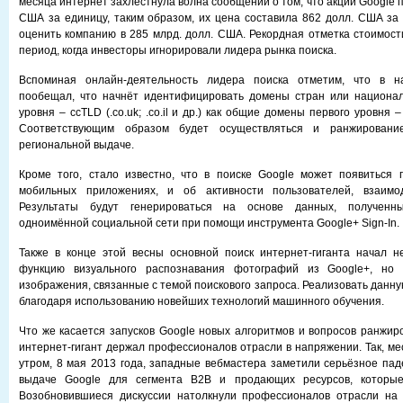
месяца интернет захлестнула волна сообщений о том, что акции Google 
США за единицу, таким образом, их цена составила 862 долл. США за 
оценить компанию в 285 млрд. долл. США. Рекордная отметка стоимос
период, когда инвесторы игнорировали лидера рынка поиска.
Вспоминая онлайн-деятельность лидера поиска отметим, что в н
пообещал, что начнёт идентифицировать домены стран или национа
уровня – ccTLD (.co.uk; .co.il и др.) как общие домены первого уровня – 
Соответствующим образом будет осуществляться и ранжирован
региональной выдаче.
Кроме того, стало известно, что в поиске Google может появиться
мобильных приложениях, и об активности пользователей, взаимо
Результаты будут генерироваться на основе данных, полученн
одноимённой социальной сети при помощи инструмента Google+ Sign-In.
Также в конце этой весны основной поиск интернет-гиганта начал н
функцию визуального распознавания фотографий из Google+, но 
изображения, связанные с темой поискового запроса. Реализовать данн
благодаря использованию новейших технологий машинного обучения.
Что же касается запусков Google новых алгоритмов и вопросов ранжиро
интернет-гигант держал профессионалов отрасли в напряжении. Так, мес
утром, 8 мая 2013 года, западные вебмастера заметили серьёзное пад
выдаче Google для сегмента B2B и продающих ресурсов, которые
Возобновившиеся дискуссии натолкнули профессионалов отрасли на