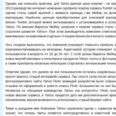
Однако, как показала практика, для Yahoo данная цена покупки – не пре
2013 руководство интернет-компании одобрило покупку сервиса Tumblr за
сделка стала самой крупной с момента прихода г-жи Мейер на дол
корпорации. Наиболее ценным приобретением для поисковой корпо
бизнес Tumblr, который можно интегрировать с установившейся и усп
Yahoo. По мнению Мариссы Мейер, решение о покупке сервиса стало 
стратегии развития Yahoo». При этом руководитель компании отметила,
максимально независимым отдельно стоящим бизнесом в когорте сервисо
Чуть позднее выяснилось, что компания планирует повысить прибыль о
переориентировавшись на молодежь. Аудиторией, которую планирует за
пользователи в возрасте от 18 до 34 лет. С этой целью Марисса Мейе
новых версий ключевых и популярных продуктов Yahoo: почты и фотошерин
а также приобрела несколько небольших стартапов с интересными техно
Отметим однако, что далеко не все пользователи остались недовольны 
просят вернуть старый интерфейс сервиса. Так, спустя сутки после запу
фотошерингового сайта Yahoo Flickr, командой разработки было собран
отзывов об оформлении и работе нового Flickr. Большинство из них бы
Несмотря на обещания руководства Yahoo «не испортить» Flickr, по
новую версию сервиса, и Yahoo придется дать им дополнительное врем
обновлениям, вернув возможность использовать старый формат сайта.
Также в ушедшем мае Компания Yahoo заключила сделку с сервисом микр
значит, что теперь твиты появятся непосредственно в новостной ле