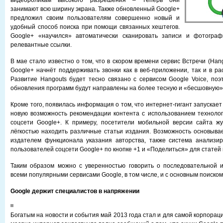
видеороликам высокого разрешения – теперь они
занимают всю ширину экрана. Также обновленный Google+
предложил своим пользователям совершенно новый и
удобный способ поиска при помощи связанных хештегов.
Google+ «научился» автоматически сканировать записи и фотогра
релевантные ссылки.
В мае стало известно о том, что в скором времени сервис Встречи (Han
Google+ начнёт поддерживать звонки как в веб-приложении, так и в р
Развитие Hangouts будет тесно связано с сервисом Google Voice, по
обновления программ будут направлены на более тесную и «бесшовную»
Кроме того, появилась информация о том, что интернет-гигант запускае
новую возможность рекомендации контента с использованием технолог
соцсети Google+. К примеру, посетители мобильной версии сайта жу
лёгкостью находить различные статьи издания. Возможность основыва
издателем функционала указания авторства, также система анализир
пользователей соцсети Google+ по кнопке +1 и «Поделиться» для статей
Таким образом можно с уверенностью говорить о последовательной и
всеми популярными сервисами Google, в том числе, и с основным поиском
Google держит специалистов в напряжении
Богатым на новости и события май 2013 года стал и для самой корпорации