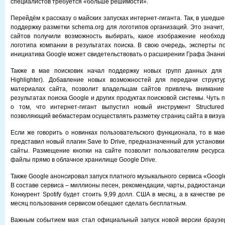
специалистов требуется «больше решимости».
Перейдём к рассказу о майских запусках интернет-гиганта. Так, в ушедш
поддержку разметки schema.org для логотипов организаций. Это значит
сайтов получили возможность выбирать, какое изображение необход
логотипа компании в результатах поиска. В свою очередь, эксперты по
инициатива Google может свидетельствовать о расширении Графа Знаний
Также в мае поисковик начал поддержку новых групп данных для 
Highlighter). Добавление новых возможностей для передачи структ
материалах сайта, позволит владельцам сайтов привлечь внимание
результатах поиска Google и других продуктах поисковой системы. Чуть 
о том, что интернет-гигант выпустил новый инструмент Structured
позволяющий вебмастерам осуществлять разметку страниц сайта в визу
Если же говорить о новинках пользовательского функционала, то в мае
представил новый плагин Save to Drive, предназначенный для установк
сайты. Размещение кнопки на сайте позволит пользователям ресурса
файлы прямо в облачное хранилище Google Drive.
Также Google анонсировал запуск платного музыкального сервиса «Google 
В составе сервиса – миллионы песен, рекомендации, чарты, радиостанци
Конкурент Spotify будет стоить 9,99 долл. США в месяц, а в качестве 
месяц пользования сервисом обещают сделать бесплатным.
Важным событием мая стал официальный запуск новой версии браузе