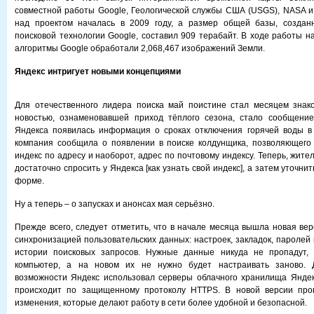
совместной работы Google, Геологической службы США (USGS), NASA и
над проектом началась в 2009 году, а размер общей базы, создан
поисковой технологии Google, составил 909 терабайт. В ходе работы н
алгоритмы Google обработали 2,068,467 изображений Земли.
Яндекс интригует новыми концепциями
Для отечественного лидера поиска май поистине стал месяцем знако
новостью, ознаменовавшей приход тёплого сезона, стало сообщение
Яндекса появилась информация о сроках отключения горячей воды в 
компания сообщила о появлении в поиске колдунщика, позволяющего 
индекс по адресу и наоборот, адрес по почтовому индексу. Теперь, жите
достаточно спросить у Яндекса [как узнать свой индекс], а затем уточни
форме.
Ну а теперь – о запусках и анонсах мая серьёзно.
Прежде всего, следует отметить, что в начале месяца вышла новая вер
синхронизацией пользовательских данных: настроек, закладок, паролей
истории поисковых запросов. Нужные данные никуда не пропадут,
компьютер, а на новом их не нужно будет настраивать заново. 
возможности Яндекс использовал серверы облачного хранилища Яндек
происходит по защищенному протоколу HTTPS. В новой версии про
изменения, которые делают работу в сети более удобной и безопасной.