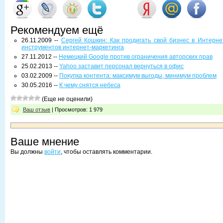
Рекомендуем ещё
26.11.2009 --
Сергей Кошкин: Как продигать свой бизнес в Интерне
инструментов интернет-маркетинга
27.11.2012 --
Немецкий Google против ограничения авторских прав
25.02.2013 --
Yahoo заставит персонал вернуться в офис
03.02.2009 --
Покупка контента: максимум выгоды, минимум проблем
30.05.2016 --
К чему снятся небеса
(Еще не оценили)
Ваш отзыв
| Просмотров: 1 979
Ваше мнение
Вы должны
войти
, чтобы оставлять комментарии.