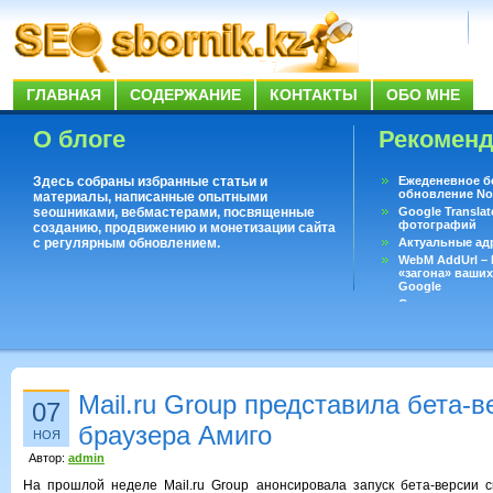
ГЛАВНАЯ
СОДЕРЖАНИЕ
КОНТАКТЫ
ОБО МНЕ
О блоге
Рекомен
Здесь собраны избранные статьи и
Ежеденевное б
обновление No
материалы, написанные опытными
seoшниками, вебмастерами, посвященные
Google Translat
фотографий
созданию, продвижению и монетизации сайта
с регулярным обновлением.
Актуальные ад
WebM AddUrl –
«загона» ваших
Google
Существует воп
ответить даже 
Переводчик Goo
Mail.ru Group представила бета-
07
браузера Амиго
НОЯ
Автор:
admin
На прошлой неделе Mail.ru Group анонсировала запуск бета-версии с