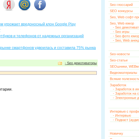
Seo глоссарий
SEO конкурсы
Seo, Web софт-п
Seo, Web юмор
м угрожает вредоносный клон Google Play
- Seo демотива
у
- Seo игры
утбуков и телефонов от надежных организаций
- Seo фото юмо
- Seo, Web анек
 рынке смартфонов удвоилась и составила 75% рынка
Seo-новости
Seo-статьи
- Seo демотиваторы
SEOшники, WEBм
Видеоматериалы
Всякие полезност
Заработок
нтарии.
- Заработок в и
- Заработок на 
- Электронные д
Интервью с проф
- Интервью
- Подкаст (ауди
Новичку