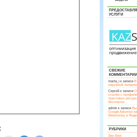
ПРЕДОСТАВЛ
УСЛУГИ
СВЕЖИЕ
КОММЕНТАРИ
marta_i к записи
В
наружной лазерн
Сергей к записи
О
ссылки с профил
трастовых ресурс
бесплатно
admin к записи
Вы
Google Adsense н
Webmoney и Янде
х
РУБРИКИ
Seo блог