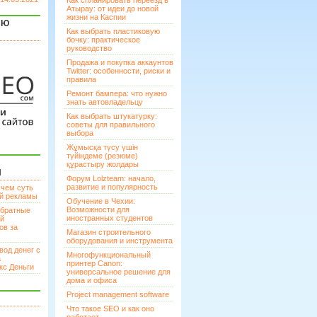
Как спланировать переезд в
Атырау: от идеи до новой
жизни на Каспии
ЯЮ
Как выбрать пластиковую
бочку: практическое
руководство
Продажа и покупка аккаунтов
Twitter: особенности, риски и
правила
Ремонт бампера: что нужно
знать автовладельцу
Как выбрать штукатурку:
советы для правильного
выбора
Жұмысқа түсу үшін
түйіндеме (резюме)
құрастыру жолдары
И
Форум Lolzteam: начало,
развитие и популярность
 чем суть
ой рекламы
Обучение в Чехии:
Возможности для
братные
иностранных студентов
ей
ов за
Магазин строительного
оборудования и инструмента
вод денег с
Многофункциональный
а
принтер Canon:
кс Деньги
универсальное решение для
дома и офиса
Project management software
Что такое SEO и как оно