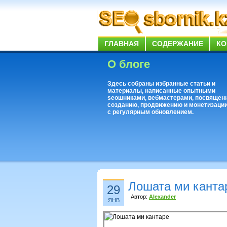
ГЛАВНАЯ
СОДЕРЖАНИЕ
КО
О блоге
Здесь собраны избранные статьи и
материалы, написанные опытными
seoшниками, вебмастерами, посвящен
созданию, продвижению и монетизации
с регулярным обновлением.
Лошата ми канта
29
Автор:
Alexander
ЯНВ