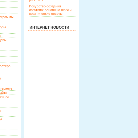
работает
Искусство создания
логотипа: основные шаги и
практические советы
рограммы
торы
ИНТЕРНЕТ НОВОСТИ
р
доты
астера
и
нтернете
сайте
еньги
и
о)