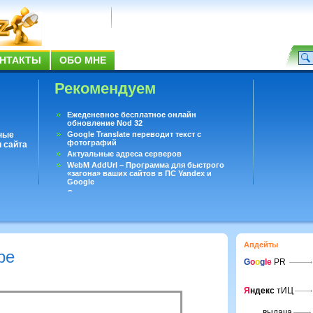
НТАКТЫ
ОБО МНЕ
Рекомендуем
Ежеденевное бесплатное онлайн
обновление Nod 32
ные
Google Translate переводит текст с
фотографий
 сайта
Актуальные адреса серверов
WebM AddUrl – Программа для быстрого
«загона» ваших сайтов в ПС Yandex и
Google
Существует вопросы, на которые не может
ответить даже Google
Переводчик Google для Android
Апдейты
ре
G
o
o
g
le
PR
Я
ндекс
тИЦ
выдача