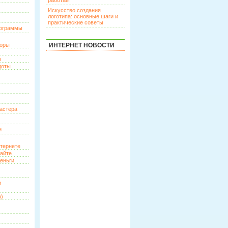
работает
Искусство создания
логотипа: основные шаги и
практические советы
рограммы
торы
ИНТЕРНЕТ НОВОСТИ
р
доты
астера
и
нтернете
сайте
еньги
и
о)