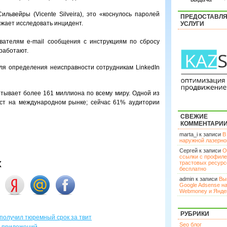
львейры (Vicente Silveira), это «коснулось паролей
ПРЕДОСТАВЛ
лжает исследовать инцидент.
УСЛУГИ
вателям e-mail сообщения с инструкциям по сбросу
 работают.
для определения неисправности сотрудникам LinkedIn
итывает более 161 миллиона по всему миру. Одной из
ст на международном рынке; сейчас 61% аудитории
СВЕЖИЕ
КОММЕНТАРИ
marta_i к записи
В
наружной лазерн
Сергей к записи
О
ссылки с профил
х
трастовых ресурс
бесплатно
admin к записи
Вы
Google Adsense н
Webmoney и Янде
РУБРИКИ
получил тюремный срок за твит
Seo блог