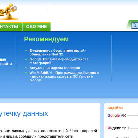
НТАКТЫ
ОБО МНЕ
Рекомендуем
Ежеденевное бесплатное онлайн
обновление Nod 32
ные
Google Translate переводит текст с
фотографий
 сайта
Актуальные адреса серверов
WebM AddUrl – Программа для быстрого
«загона» ваших сайтов в ПС Yandex и
Google
Существует вопросы, на которые не может
ответить даже Google
Переводчик Google для Android
Апдейты
 утечку данных
G
o
o
g
le
PR
Я
ндекс
тИЦ
утечке личных данных пользователей. Часть паролей
ьим лицам, сообщили представители сети.
выдача