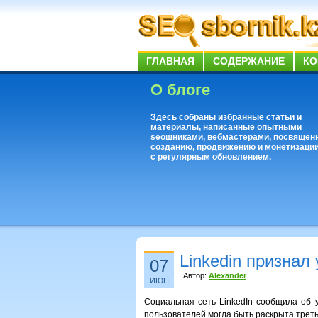
ГЛАВНАЯ
СОДЕРЖАНИЕ
КО
О блоге
Здесь собраны избранные статьи и
материалы, написанные опытными
seoшниками, вебмастерами, посвящен
созданию, продвижению и монетизации
с регулярным обновлением.
Linkedin признал
07
Автор:
Alexander
ИЮН
Социальная сеть LinkedIn сообщила об 
пользователей могла быть раскрыта трет