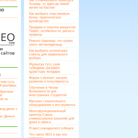
Как спланировать переезд в
Атырау: от идеи до новой
жизни на Каспии
ЯЮ
Как выбрать пластиковую
бочку: практическое
руководство
Продажа и покупка аккаунтов
Twitter: особенности, риски и
правила
Ремонт бампера: что нужно
знать автовладельцу
Как выбрать штукатурку:
советы для правильного
выбора
Жұмысқа түсу үшін
түйіндеме (резюме)
құрастыру жолдары
И
Форум Lolzteam: начало,
развитие и популярность
 чем суть
ой рекламы
Обучение в Чехии:
Возможности для
братные
иностранных студентов
ей
ов за
Магазин строительного
оборудования и инструмента
вод денег с
Многофункциональный
а
принтер Canon:
кс Деньги
универсальное решение для
дома и офиса
Project management software
Что такое SEO и как оно