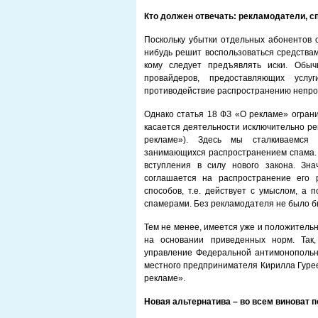
Кто должен отвечать: рекламодатели, 
Поскольку убытки отдельных абонентов о
нибудь решит воспользоваться средствам
кому следует предъявлять иски. Обыч
провайдеров, предоставляющих услу
противодействие распространению непр
Однако статья 18 ФЗ «О рекламе» огран
касается деятельности исключительно рек
рекламе»). Здесь мы сталкиваемся
занимающихся распространением спама. 
вступления в силу нового закона. Зн
соглашается на распространение его 
способов, т.е. действует с умыслом, а 
спамерами. Без рекламодателя не было бы
Тем не менее, имеется уже и положитель
на основании приведенных норм. Так
управление Федеральной антимонополь
местного предпринимателя Кирилла Гурее
рекламе».
Новая альтернатива – во всем виноват 