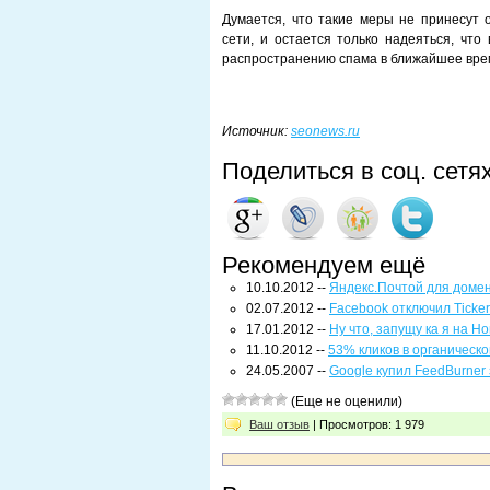
Думается, что такие меры не принесут 
сети, и остается только надеяться, что
распространению спама в ближайшее вре
Источник:
seonews.ru
Поделиться в соц. сетя
Рекомендуем ещё
10.10.2012 --
Яндекс.Почтой для домено
02.07.2012 --
Facebook отключил Ticker
17.01.2012 --
Ну что, запущу ка я на Н
11.10.2012 --
53% кликов в органическо
24.05.2007 --
Google купил FeedBurner
(Еще не оценили)
Ваш отзыв
| Просмотров: 1 979