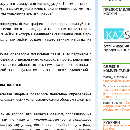
ому и рекламируемой им продукции. И тем не менее,
т с каждым годом, а используемые спамерами методы
ПРЕДОСТАВЛ
УСЛУГИ
чты становятся все изощренней.
генерируемый ими трафик причиняет реальные убытки
висов, так и провайдерам. Во-первых, пользователи
габайты, в которые выливается скачивание спама при
ых, спам-трафик создает существенную нагрузку на
почте операторы мобильной связи и их партнеры с
бщения о проводимых конкурсах и прочих рекламных
 согласия абонентов. К спаму стали также относить
СВЕЖИЕ
айтов в результатах поиска, а также объявлений в
КОММЕНТАРИ
marta_i к записи
В
наружной лазерн
одательстве
Сергей к записи
О
ссылки с профил
трастовых ресурс
ельстве впервые появилось легальное определение
бесплатно
елематических услуг связи». Каким образом такой шаг
admin к записи
Вы
Google Adsense н
Webmoney и Янде
ть на вопрос, что является спамом, сославшись на
д ним понимается
«телематическое электронное
РУБРИКИ
енному кругу лиц, доставленное абоненту и (или)
Seo блог