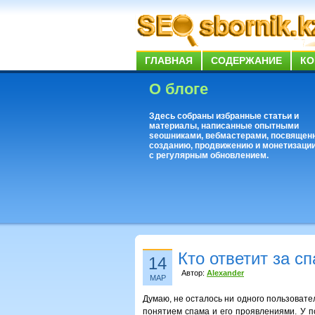
ГЛАВНАЯ
СОДЕРЖАНИЕ
КО
О блоге
Здесь собраны избранные статьи и
материалы, написанные опытными
seoшниками, вебмастерами, посвящен
созданию, продвижению и монетизации
с регулярным обновлением.
Кто ответит за с
14
Автор:
Alexander
МАР
Думаю, не осталось ни одного пользоват
понятием спама и его проявлениями. У 