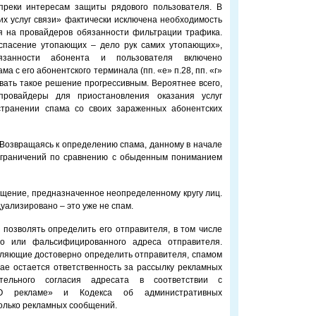
преки интересам защиты рядового пользователя. В
х услуг связи» фактически исключена необходимость
я на провайдеров обязанности фильтрации трафика.
«спасение утопающих – дело рук самих утопающих»,
анности абонента и пользователя включено
 с его абонентского терминала (пп. «е» п.28, пп. «г»
звать такое решение прогрессивным. Вероятнее всего,
провайдеры для приостановления оказания услуг
странении спама со своих зараженных абонентских
 Возвращаясь к определению спама, данному в начале
 ограничений по сравнению с обыденным пониманием
общение, предназначенное неопределенному кругу лиц.
уализировано – это уже не спам.
 позволять определить его отправителя, в том числе
о или фальсифицированного адреса отправителя.
ляющие достоверно определить отправителя, спамом
чае остается ответственность за рассылку рекламных
тельного согласия адресата в соответствии с
 рекламе» и Кодекса об административных
олько рекламных сообщений.