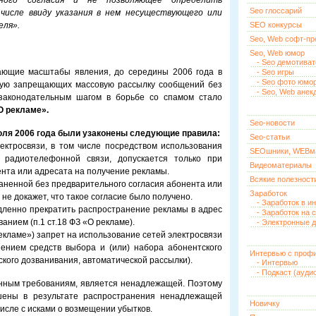
ьного согласия и не позволяющее определить
Seo глоссарий
числе ввиду указания в нем несуществующего или
еля».
SEO конкурсы
Seo, Web софт-п
Seo, Web юмор
- Seo демотива
жающие масштабы явления, до середины 2006 года в
- Seo игры
- Seo фото юмо
мую запрещающих массовую рассылку сообщений без
- Seo, Web анек
 законодательным шагом в борьбе со спамом стало
О рекламе».
Seo-новости
юля 2006 года были узаконены следующие правила:
Seo-статьи
ектросвязи, в том числе посредством использования
SEOшники, WEBм
 радиотелефонной связи, допускается только при
Видеоматериалы
ента или адресата на получение рекламы.
Всякие полезност
раненной без предварительного согласия абонента или
Заработок
не докажет, что такое согласие было получено.
- Заработок в и
дленно прекратить распространение рекламы в адрес
- Заработок на 
анием (п.1 ст.18 ФЗ «О рекламе).
- Электронные д
рекламе») запрет на использование сетей электросвязи
ением средств выбора и (или) набора абонентского
Интервью с проф
ского дозванивания, автоматической рассылки).
- Интервью
- Подкаст (ауди
нным требованиям, является ненадлежащей. Поэтому
шены в результате распространения ненадлежащей
Новичку
числе с исками о возмещении убытков.