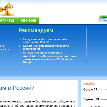
НТАКТЫ
ОБО МНЕ
Рекомендуем
Ежеденевное бесплатное онлайн
обновление Nod 32
ные
Google Translate переводит текст с
фотографий
 сайта
Актуальные адреса серверов
WebM AddUrl – Программа для быстрого
«загона» ваших сайтов в ПС Yandex и
Google
Существует вопросы, на которые не может
ответить даже Google
Переводчик Google для Android
Апдейты
пам в России?
G
o
o
g
le
PR
Я
ндекс
тИЦ
еля интернета, который не был бы знаком с обыденным
пользователей уже давно сформировалось однозначно
выдача