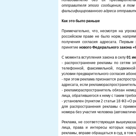
пользователю без их предварител
отправителя этого сообщения, в том 
фальсифицированного адреса отправит
Как это было раньше
Примечательно, что, несмотря на угро
российском праве не было норм, напря
получения согласия адресата. Первым
принятие
нового Федерального закона «
С момента вступления закона в силу
01 и
- распространение рекламы по сетям эл
телефонной, факсимильной, подвижной
условии предварительного согласия абон
- при этом реклама признается распрост
адресата, если рекламораспространитель 
- рекламораспространитель обязан неме
лица, обратившегося к нему с таким требов
- установлен (пунктом 2 статьи 18 ФЗ «О 
для распространения рекламы с примен
номера без участия человека (автоматиче
Реклама, не соответствующая вышеуказа
лица, права и интересы которых нару
рекламы, вправе обращаться в суд, в том 