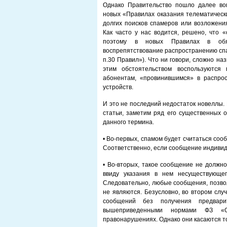
Однако Правительство пошло далее во
новых «Правилах оказания телематически
долгих поисков спамеров или возложени
Как часто у нас водится, решено, что 
поэтому в новых Правилах в обяз
воспрепятствование распространению спама
п.30 Правил»). Что ни говори, сложно на
этим обстоятельством воспользуются 
абонентам, «провинившимся» в распро
устройств.
И это не последний недостаток новеллы.
статьи, заметим ряд его существенных
данного термина.
• Во-первых, спамом будет считаться со
Соответственно, если сообщение индивид
• Во-вторых, такое сообщение не должно
ввиду указания в нем несуществующег
Следовательно, любые сообщения, позво
не являются. Безусловно, во втором слу
сообщений без получения предвари
вышеприведенными нормами ФЗ «О
правонарушениях. Однако они касаются т