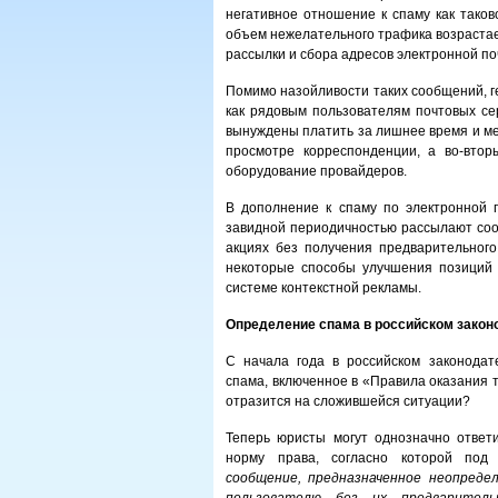
негативное отношение к спаму как таков
объем нежелательного трафика возрастае
рассылки и сбора адресов электронной по
Помимо назойливости таких сообщений, 
как рядовым пользователям почтовых сер
вынуждены платить за лишнее время и ме
просмотре корреспонденции, а во-втор
оборудование провайдеров.
В дополнение к спаму по электронной 
завидной периодичностью рассылают соо
акциях без получения предварительного
некоторые способы улучшения позиций с
системе контекстной рекламы.
Определение спама в российском закон
С начала года в российском законодат
спама, включенное в «Правила оказания т
отразится на сложившейся ситуации?
Теперь юристы могут однозначно ответи
норму права, согласно которой по
сообщение, предназначенное неопредел