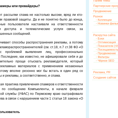
Палим темы
спамеры или провайдеры?
Партнерские про
Продвижение
т рассылки спама не настолько высоки, вряд ли кто-
Разное
и правовой защиты. Да и не понятно было до конца,
- Коллекции
- Новинки филь
ные пользователи настаивали на ответственности
ги доступа и телематические услуги связи, за
ошенных сообщений.
Раскрутка сайта
- Бэки
ичивает способы распространения рекламы, а потому
- Оптимизация
- Показатели (тИ
ламораспространенителей (см. ст.18, п.7 ст.38 ФЗ «О
- Посещаемост
 с проблемой выявления лиц, профессионально
- Продвижение
Последние, как известно, не афишировали себя и до
- Фильтры
- Чёрное SEO
ачительно проще отыскать рекламодателя, который
рекламных материалов с применением незаконных
потому вполне резонно мог бы встать в один ряд со
Реклама, PR
 и рекламы, а соответственно, и спама.
Создание сайтов
ная практика привлечения спамеров к ответственности
, по сообщению Компьюленты, в начале февраля
ной службы (УФАС) по Пермскому краю оштрафовало
ва в связи с нарушением части 1 статьи 18 закона «О
пользователь