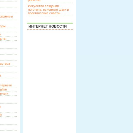
работает
Искусство создания
логотипа: основные шаги и
практические советы
рограммы
торы
ИНТЕРНЕТ НОВОСТИ
р
доты
астера
и
нтернете
сайте
еньги
и
о)