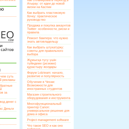
Как спланировать переезд в
Атырау: от идеи до новой
жизни на Каспии
ЯЮ
Как выбрать пластиковую
бочку: практическое
руководство
Продажа и покупка аккаунтов
Twitter: особенности, риски и
правила
Ремонт бампера: что нужно
знать автовладельцу
Как выбрать штукатурку:
советы для правильного
выбора
Жұмысқа түсу үшін
түйіндеме (резюме)
құрастыру жолдары
И
Форум Lolzteam: начало,
развитие и популярность
 чем суть
ой рекламы
Обучение в Чехии:
Возможности для
братные
иностранных студентов
ей
ов за
Магазин строительного
оборудования и инструмента
вод денег с
Многофункциональный
а
принтер Canon:
кс Деньги
универсальное решение для
дома и офиса
Project management software
Что такое SEO и как оно