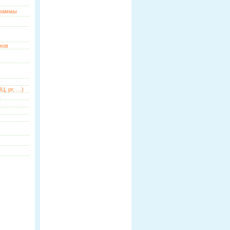
граммы
мов
Ц, pr, …)
ь