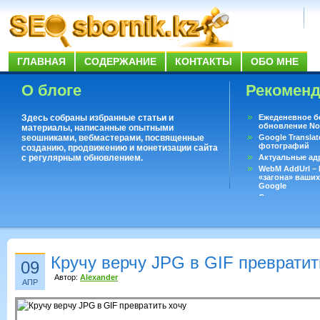
ГЛАВНАЯ
СОДЕРЖАНИЕ
КОНТАКТЫ
ОБО МНЕ
О блоге
Рекомен
Здесь собраны избранные статьи и
Ежеденевное б
обновление No
материалы, написанные опытными
seoшниками, вебмастерами, посвященные
Google Translat
фотографий
созданию, продвижению и монетизации сайта
с регулярным обновлением.
Актуальные ад
WebM AddUrl –
«загона» ваших
Google
Существует воп
ответить даже 
Переводчик Goo
Кручу верчу JPG в GIF превратит
09
Автор:
Alexander
АПР