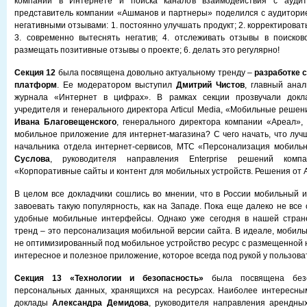
компаний в Интернете и поиска каналов взаимодействия с аудит
представитель компании «Ашманов и партнеры» поделился с аудитори
негативными отзывами: 1. постоянно улучшать продукт; 2. корректирова
3. современно вытеснять негатив; 4. отслеживать отзывы в поисков
размещать позитивные отзывы о проекте; 6. делать это регулярно!
Секция 12
была посвящена довольно актуальному тренду –
разработке 
платформ
. Ее модератором выступил
Дмитрий Чистов
, главный ана
журнала «Интернет в цифрах». В рамках секции прозвучали докла
учредителя и генерального директора Articul Media, «Мобильные решен
Ивана Благовещенского
, генерального директора компании «Ареал»
мобильное приложение для интернет-магазина? С чего начать, что луч
начальника отдела интернет-сервисов, МТС «Персонализация мобиль
Суслова
, руководителя направления Enterprise решений комп
«Корпоративные сайты и контент для мобильных устройств. Решения от 
В целом все докладчики сошлись во мнении, что в России мобильный 
завоевать такую популярность, как на Западе. Пока еще далеко не все
удобные мобильные интерфейсы. Однако уже сегодня в нашей стран
тренд – это персонализация мобильной версии сайта. В идеале, мобиль
не оптимизированный под мобильное устройство ресурс с размещенной 
интересное и полезное приложение, которое всегда под рукой у пользова
Секция 13 «Технологии и безопасность»
была посвящена безо
персональных данных, хранящихся на ресурсах. Наиболее интересным
доклады
Александра Демидова
, руководителя направления арендны