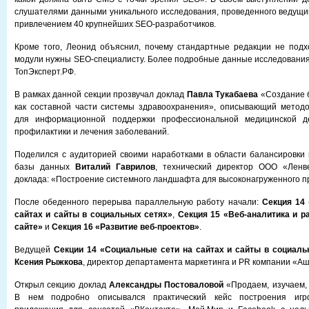
слушателями данными уникального исследования, проведенного ведущи
привлечением 40 крупнейших SEO-разработчиков.
Кроме того, Леонид объяснил, почему стандартные редакции не подх
модули нужны SEO-специалисту. Более подробные данные исследования
ТопЭксперт.РФ.
В рамках данной секции прозвучал доклад
Павла Тукабаева
«Создание б
как составной части системы здравоохранения», описывающий методо
для информационной поддержки профессиональной медицинской де
профилактики и лечения заболеваний.
Поделился с аудиторией своими наработками в области балансировки 
базы данных
Виталий Гаврилов
, технический директор ООО «Ленв
доклада: «Построение системного ландшафта для высоконагруженного п
После обеденного перерыва параллельную работу начали:
Секция 14
сайтах и сайты в социальных сетях»
,
Секция 15 «Веб-аналитика и р
сайте»
и
Секция 16 «Развитие веб-проектов»
.
Ведущей
Секции 14 «Социальные сети на сайтах и сайты в социал
Ксения Рыжкова
, директор департамента маркетинга и PR компании «А
Открыл секцию доклад
Александры Постоваловой
«Продаем, изучаем,
В нем подробно описывался практический кейс построения игро