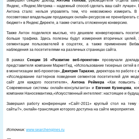
Завершил секцию доклад
Антона Попова
, руководителя отдела sale
Яндекс, «Яндекс.Метрика – надежный способ сделать ваш сайт лучше». 
Антона стало: нельзя управлять тем, что невозможно измерить. В 
посоветовал владельцам продающих онлайн-ресурсов не пренебрегать 
бюджет» в Яндекс.Директе, а также считать отложенную конверсию.
Также Антон поделился мыслью, что дешевле конвертировать посетит
больше трафика. Здесь полезны будут измерения вторичных целей, з
сегментации пользователей в соцсетях, а также применение Вебв
наблюдения за посетителями на различных страницах сайта.
В рамках
Секции 16 «Развитие веб-проектов»
прозвучали докла
представителя компании МаркетГид, «Использование тизерных сетей в 
в монетизации веб-проектов»,
Дмитрия Тарахно
, директора по работе с 
«Исследование паттернов поведения сегментов посетителей для моде
сайт для каждого посетителя»,
Антона Реймера
«Как повысить э
Современные системы онлайн-консультанта» и
Евгения Кузнецова
, к
компании Наносемантика,«Искусственный интеллект: настоящее и будущ
Завершил работу конференции «Сайт-2011» круглый стол на тему 
сайты?», онлайн-трансляция которого доступна на сайте мероприятия.
Источник:
www.searchengines.ru