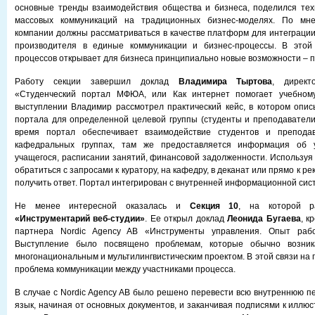
основные тренды взаимодействия общества и бизнеса, поделился тех
массовых коммуникаций на традиционных бизнес-моделях. По мне
компании должны рассматриваться в качестве платформ для интеграции
производителя в единые коммуникации и бизнес-процессы. В этой
процессов открывает для бизнеса принципиально новые возможности – 
Работу секции завершил доклад
Владимира Тыртова
, директ
«Студенческий портал МФЮА, или Как интернет помогает учебному
выступлении Владимир рассмотрел практический кейс, в котором опи
портала для определенной целевой группы (студенты и преподавател
время портал обеспечивает взаимодействие студентов и препода
кафедральных группах, там же предоставляется информация об у
учащегося, расписании занятий, финансовой задолженности. Используя 
обратиться с запросами к куратору, на кафедру, в деканат или прямо к р
получить ответ. Портал интегрирован с внутренней информационной сис
Не менее интересной оказалась и
Секция 10
, на которой р
«Инструментарий веб-студии»
. Ее открыл доклад
Леонида Бугаева
, к
партнера Nordic Agency AB «Инструменты управления. Опыт раб
Выступление было посвящено проблемам, которые обычно возни
многонациональным и мультилингвистическим проектом. В этой связи на
проблема коммуникации между участниками процесса.
В случае с Nordic Agency AB было решено перевести всю внутреннюю пе
язык, начиная от основных документов, и заканчивая подписями к иллю