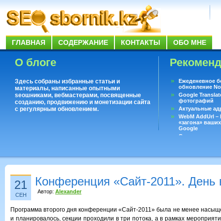
ГЛАВНАЯ
СОДЕРЖАНИЕ
КОНТАКТЫ
ОБО МНЕ
О блоге
Рекомен
Здесь собраны избранные статьи и
Ежеденевное б
обновление No
материалы, написанные опытными
seoшниками, вебмастерами, посвященные
Google Translat
фотографий
созданию, продвижению и монетизации сайта
с регулярным обновлением.
Актуальные ад
WebM AddUrl –
«загона» ваших
Google
Существует воп
ответить даже 
Переводчик Goo
Конференция «Сайт-2011». День 
21
Автор:
Alexander
СЕН
Программа второго дня конференции «Сайт-2011» была не менее насыщен
и планировалось, секции проходили в три потока, а в рамках мероприят