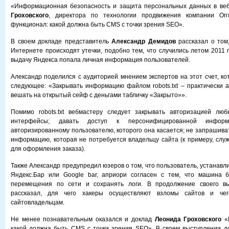
«Информационная безопасность и защита персональных данных в ве
Гроховского
, директора по технологии продвижения компании Оп
функционал: какой должна быть CMS с точки зрения SEO».
В своем докладе представитель
Александр Демидов
рассказал о том,
Интернете происходят утечки, подобно тем, что случились летом 2011 г
выдачу Яндекса попала личная информация пользователей.
Александр поделился с аудиторией мнением экспертов на этот счет, ко
следующее: «Закрывать информацию файлом robots.txt – практически а
вешать на открытый сейф с деньгами табличку «Закрыто»».
Помимо robots.txt вебмастеру следует закрывать авторизацией лю
интерфейсы; давать доступ к персонифицированной информ
авторизированному пользователю, которого она касается; не запрашива
информацию, которая не потребуется владельцу сайта (к примеру, слу
для оформления заказа).
Также Александр предупредил юзеров о том, что пользователь, устанав
Яндекс.Бар или Google bar, априори согласен с тем, что машина б
перемещения по сети и сохранять логи. В продолжение своего вы
рассказал, для чего хакеры осуществляют взломы сайтов и чег
сайтовладельцам.
Не менее познавательным оказался и доклад
Леонида Гроховского
«М
какой должна быть CMS с точки зрения SEO». В своем выступлении д