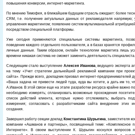
повышения конверсии, интернет-маркетинга.
По мнению Тимофея, в ближайшем будущем отрасль ожидает: более тесна
CRM, т.е. получение актуальных данных от рекламодателя напрямую;
управления маркетингом; появление систем мультиканальной атрибуцие
посредством специальной платформы.
Уже сегодня применяются специальные системы маркетинга, позв
поведение каждого отдельного пользователя, а в базах хранятся профил
личные данные. Таким образом, онлайн технологии маркетига лишь ус
времени никакая система не сможет заменить деятельность специалиста
Следующим стало выступление
Алексея Иванова
, ведущего эксперта а
на тему «Учет стратегии дальнейшей рекламной кампании при проек
сайта». Прежде всего, докладчик призвал интернет-предпринимателей д
«Ваша задача не привести людей туда, куда вы хотите, а дать им то, ч
А.Иванов. В этой связи еще на этапе разработки ресурса крайне важно по
необходимо измерять; спланировать возможные прохождения посетител
список действий клиента, которые нужно отслеживать; выбрать по
измерения; согласовать с разработчиками сайта внедрение этих и
создания.
Завершил работу секции доклад
Константина Шурыгина
, заместителя к
компании «Ашманов и партнеры», посвященный теме: «Комплексное п
Интернете». В своем выступлении К. Шурыгин коснулся вопросов 