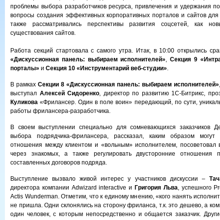
проблемы выбора разработчиков ресурса, привлечения и удержания по
вопросы создания эффективных корпоративных порталов и сайтов для
также рассматривались перспективы развития соцсетей, как но
существования сайтов.
Работа секций стартовала с самого утра. Итак, в 10:00 открылись ср
«Дискуссионная панель: выбираем исполнителей»
,
Секция 9 «Интр
порталы»
и
Секция 10 «Инструментарий веб-студии»
.
В рамках
Секции 8 «Дискуссионная панель: выбираем исполнителей»
выступал
Алексей Сидоренко
, директор по развитию 1С-Битрикс, про
Куликова
«Фрилансер. Один в поле воин» передающий, по сути, уника
работы фрилансера-разработчика.
В своем выступлении специально для сомневающихся заказчиков Д
выбора подрядчика-фрилансера, рассказал, каким образом могут
отношения между клиентом и «вольным» исполнителем, посоветовал 
через знакомых, а также регулировать двусторонние отношения 
составленных договоров подряда.
Выступление вызвало живой интерес у участников дискуссии –
Тач
директора компании Adwizard interactive и
Григория Льва
, успешного Pr
Actis Wunderman. Отметим, что к единому мнению, «кого нанять исполни
не пришла. Одни склонялись на сторону фриланса, т.к. это дешево, а ко
один человек, с которым непосредственно и общается заказчик. Други