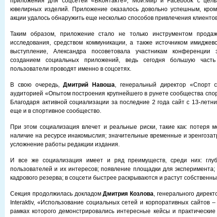
приложения для соцсетей «ВКонтакте», Мой.Мир и Facebook с цел
ювелирных изделий. Приложение оказалось довольно успешным, кроме
акции удалось обнаружить еще несколько способов привлечения клиентов
Таким образом, приложение стало не только инструментом продаж
исследования, средством коммуникации, а также источником имиджев
выступление, Александра посоветовала участникам конференции э
созданием социальных приложений, ведь сегодня большую часть
пользователи проводят именно в соцсетях.
В свою очередь,
Дмитрий Навоша
, генеральный директор «Спорт с
аудиторией «Опытом построения крупнейшего в рунете сообщества спо
Благодаря активной социализации за последние 2 года сайт с 13-летн
еще и в спортивное сообщество.
При этом социализация влечет и реальные риски, такие как: потеря 
наличие на ресурсе инакомыслия; значительные временные и эренгозат
усложнение работы редакции издания.
И все же социализация имеет и ряд преимуществ, среди них: глу
пользователей и их интересов; появление площадки для эксперимента;
кадрового резерва; в соцсети быстрее раскрываются и растут собственны
Секция продолжилась докладом
Дмитрия Козлова
, генерального дирек
Interaktiv, «Использование социальных сетей и корпоративных сайтов –
рамках которого демонстрировались интересные кейсы и практически