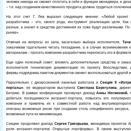
человек никогда не сможет сплотить в себе и функции менеджера, и диз
– т.е. над созданием качественного продукта должна трудиться сплоченн
На этот счет Г. Лев выразил следующее мнение: «Любой проект 
разработчика – это, своего рода, инструмент реализации цели. Как 
разные, а значит и средства достижения их тоже будут различными. По
рынка».
Отвечая на вопросы из зала, касательно выбора исполнителя,
Тача
заказчикам тщательнее читать техзадание, а в случае возникновения к
материалам – просить компанию-разработчика переписать его в формате
Еще один полезный совет: вложить дополнительные средства и заказ
исполнителя техническую документацию по проекту. Впоследствии,
фирмы-подрядчика пакетом документов сможет воспользоваться другой и
Параллельно с дискуссионной панелью работала и
Секция 9
«Интра
порталы»
, ее модератором выступила
Светлана Берегулина
, дирек
Битрикс. В рамках конференции прозвучал доклад
Анны Несмеевой
, 
добиться посещаемости интранет-портала, повысить его популярнос
компании и привлечь их к совместной работе над внутрикорпорат
описаны возможные риски при создании столь специфичного ресурса,
возможные пути их минимизации.
Секцию продолжил доклад
Сергея Григорьева
, менеджера проектов A
роли интранет-порталов. Открытые платформы». В своем выступле