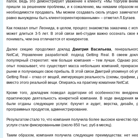
папок. Ведь это демонстрирует уважение к клиенту. «Мы торгуем вни
пришли за решением проблемы, и к сожалению, мы никаким образом н
необходимости продавать. Мы можем создавать сколь угодно замечател
равно вынуждены быть клиентоориентированными» – отметил Л.Бугаев.
Как показал опыт Леонида, в целом, процесс знакомства заказчика с и
может длиться 3-5 лет. В этой связи веб-студии важно осознать свое 
понимать, чем она отличается от конкурентов.
Далее секцию продолжил доклад
Дмитрия Васильева
, генеральног
NetCat, Управление разработкой: подход Getting Real. В свеем док
популярный стереотип: чем больше компания – тем лучше. Однако ро
опыт показывает, что существует масса небольших компаний, прекрасн
рынке и получающих свою прибыль. В этой связи Дмитрий упомянул об у
Getting Real – отказ от вещей, имтирующих реальность (схемы, графики,
вместо этого реальной вещи. Опираясь на практику комапнии NetCat.
Кроме того, докладчик поведал аудитории об особенностях внедрен
практическую деятельность конкретной компании. В ходе внедрения м
были отданы следующие услуги: бухучет и аудит, верстка, дизайн, 
программных продуктов, администрирование.
Результатом стало то, что компания получила более высокое качество про
услуги стали фиксированными (около 850 тыс. руб в месяц).
Таким образом, компания получила следующие преимущества: нет нео