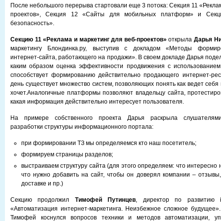
После небольшого перерыва стартовали еще 3 потока: Секция 11 «Реклам
проектов», Секция 12 «Сайты для мобильных платформ» и Секц
безопасность».
Секцию 11
«Реклама и маркетинг для веб-проектов»
открыла
Дарья Н
маркетингу Блондинка.ру, выступив с докладом «Методы формир
интернет-сайта, работающего на продажи». В своем докладе Дарья поде
каким образом оценка эффективности продвижения с использованием
способствует формированию действительно продающего интернет-рес
день существует множество систем, позволяющих понять как ведет себя 
хочет.Аналогичные платформы позволяют владельцу сайта, протестиров
какая информация действительно интересует пользователя.
На примере собственного проекта Дарья раскрыла слушателями
разработки структуры информационного портала:
при формировании ТЗ мы определяемся кто наш посетитель;
формируем страницы разделов;
выстраиваем структуру сайта (для этого определяем: что интересн
что нужно добавить на сайт, чтобы он доверял компании – отзывы
доставке и пр.)
Секцию продолжил
Тимофей Путинцев
, директор по развитию i
«Автоматизация интернет-маркетинга. Неизбежное сложное будущее».
Тимофей коснулся вопросов техники и методов автоматизации, уп