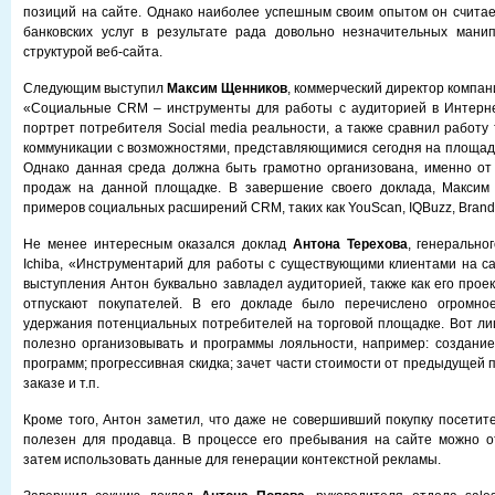
позиций на сайте. Однако наиболее успешным своим опытом он счита
банковских услуг в результате рада довольно незначительных мани
структурой веб-сайта.
Следующим выступил
Максим Щенников
, коммерческий директор компан
«Социальные CRM – инструменты для работы с аудиторией в Интерн
портрет потребителя Social media реальности, а также сравнил работу
коммуникации с возможностями, представляющимися сегодня на площад
Однако данная среда должна быть грамотно организована, именно от 
продаж на данной площадке. В завершение своего доклада, Максим 
примеров социальных расширений CRM, таких как YouScan, IQBuzz, Brandsp
Не менее интересным оказался доклад
Антона Терехова
, генерально
Ichiba, «Инструментарий для работы с существующими клиентами на са
выступления Антон буквально завладел аудиторией, также как его прое
отпускают покупателей. В его докладе было перечислено огромно
удержания потенциальных потребителей на торговой площадке. Вот ли
полезно организовывать и программы лояльности, например: создани
программ; прогрессивная скидка; зачет части стоимости от предыдущей
заказе и т.п.
Кроме того, Антон заметил, что даже не совершивший покупку посетит
полезен для продавца. В процессе его пребывания на сайте можно о
затем использовать данные для генерации контекстной рекламы.