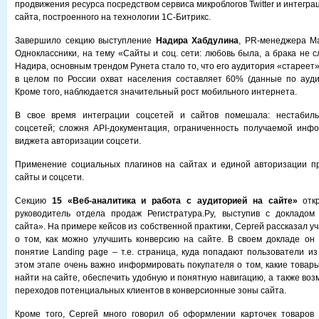
продвижения ресурса посредством сервиса микроблогов Twitter и интегра
сайта, построенного на технологии 1С-Битрикс.
Завершило секцию выступление
Надира Хабдулина
, PR-менеджера Ma
Одноклассники, на тему «Сайты и соц. сети: любовь была, а брака не 
Надира, основным трендом Рунета стало то, что его аудитория «стареет»
в целом по России охват населения составляет 60% (данные по ауди
Кроме того, наблюдается значительный рост мобильного интернета.
В свое время интеграции соцсетей и сайтов помешала: нестабиль
соцсетей; сложня API-документация, ограниченность получаемой инф
виджета авторизации соцсети.
Применение социальных плагинов на сайтах и единой авторизации пр
сайты и соцсети.
Секцию
15 «Веб-аналитика и работа с аудиторией на сайте»
от
руководитель отдела продаж Регистратура.Ру, выступив с докладом
сайта». На примере кейсов из собственной практики, Сергей рассказал 
о том, как можно улучшить конверсию на сайте. В своем докладе он
понятие Landing page – т.е. страница, куда попадают пользователи из
этом этапе очень важно информировать покупателя о том, какие товары
найти на сайте, обеспечить удобную и понятную навигацию, а также во
переходов потенциальных клиентов в конверсионные зоны сайта.
Кроме того, Сергей много говорил об оформлении карточек товаров 