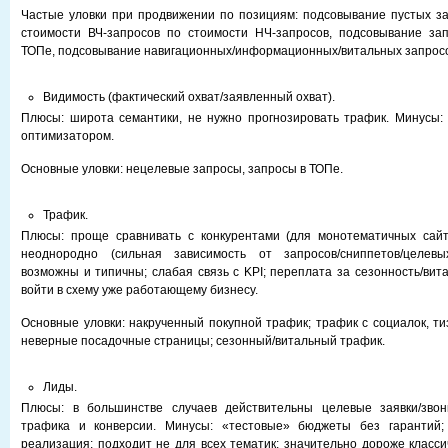
Частые уловки при продвижении по позициям: подсовывание пустых з
стоимости ВЧ-запросов по стоимости НЧ-запросов, подсовывание зап
ТОПе, подсовывание навигационных/информационных/витальных запросо
Видимость (фактический охват/заявленный охват).
Плюсы: широта семантики, не нужно прогнозировать трафик. Минусы:
оптимизатором.
Основные уловки: нецелевые запросы, запросы в ТОПе.
Трафик.
Плюсы: проще сравнивать с конкурентами (для монотематичных сайто
неоднородно (сильная зависимость от запросов/сниппетов/целевы
возможны и типичны; слабая связь с KPI; переплата за сезонность/вит
войти в схему уже работающему бизнесу.
Основные уловки: накрученный покупной трафик; трафик с социалок, тиз
неверные посадочные страницы; сезонный/витальный трафик.
Лиды.
Плюсы: в большинстве случаев действительны целевые заявки/звонк
трафика и конверсии. Минусы: «тестовые» бюджеты без гарантий;
реализация; подходит не для всех тематик; значительно дороже класси