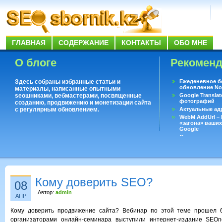
ГЛАВНАЯ
СОДЕРЖАНИЕ
КОНТАКТЫ
ОБО МНЕ
О блоге
Рекомен
Здесь собраны избранные статьи и
Ежеденевное б
обновление No
материалы, написанные опытными
seoшниками, вебмастерами, посвященные
Google Translat
фотографий
созданию, продвижению и монетизации сайта
с регулярным обновлением.
Актуальные ад
WebM AddUrl –
«загона» ваших
Google
Существует воп
ответить даже 
Переводчик Goo
Кому доверить SEO?
08
Автор:
admin
АПР
Кому доверить продвижение сайта? Вебинар по этой теме прошел 
организаторами онлайн-семинара выступили интернет-издание SEO