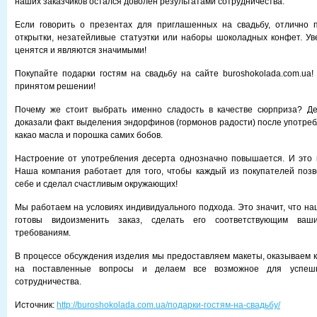
наших заказчиков остался доволен результатами сотрудничества.
Если говорить о презентах для приглашенных на свадьбу, отлично п
открытки, незатейливые статуэтки или наборы шоколадных конфет. Ув
ценятся и являются значимыми!
Покупайте подарки гостям на свадьбу на сайте buroshokolada.com.ua
принятом решении!
Почему же стоит выбрать именно сладость в качестве сюрприза? Де
доказали факт выделения эндорфинов (гормонов радости) после употреб
какао масла и порошка самих бобов.
Настроение от употребления десерта однозначно повышается. И это 
Наша компания работает для того, чтобы каждый из покупателей поз
себе и сделал счастливым окружающих!
Мы работаем на условиях индивидуального подхода. Это значит, что на
готовы видоизменить заказ, сделать его соответствующим ва
требованиям.
В процессе обсуждения изделия мы предоставляем макеты, оказываем к
на поставленные вопросы и делаем все возможное для успешн
сотрудничества.
Источник:
http://buroshokolada.com.ua/подарки-гостям-на-свадьбу/