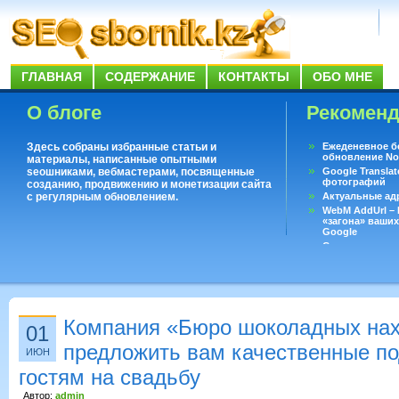
ГЛАВНАЯ
СОДЕРЖАНИЕ
КОНТАКТЫ
ОБО МНЕ
О блоге
Рекомен
Здесь собраны избранные статьи и
Ежеденевное б
обновление No
материалы, написанные опытными
seoшниками, вебмастерами, посвященные
Google Translat
фотографий
созданию, продвижению и монетизации сайта
с регулярным обновлением.
Актуальные ад
WebM AddUrl –
«загона» ваших
Google
Существует воп
ответить даже 
Переводчик Goo
Компания «Бюро шоколадных нах
01
предложить вам качественные п
ИЮН
гостям на свадьбу
Автор:
admin