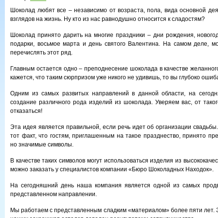
Шоколад любят все – независимо от возраста, пола, вида основной дея
взглядов на жизнь. Ну кто из нас равнодушно относится к сладостям?
Шоколад принято дарить на многие праздники – дни рождения, нового
подарки, восьмое марта и день святого Валентина. На самом деле, м
перечислять этот ряд.
Главным остается одно – преподнесение шоколада в качестве желанного
кажется, что таким сюрпризом уже никого не удивишь, то вы глубоко ошиб
Одним из самых развитых направлений в данной области, на сегодн
создание различного рода изделий из шоколада. Уверяем вас, от тако
отказаться!
Эта идея является правильной, если речь идет об организации свадьбы
тот факт, что гостям, приглашенным на такое празднество, принято пр
но значимые символы.
В качестве таких символов могут использоваться изделия из высококаче
можно заказать у специалистов компании «Бюро Шоколадных Находок».
На сегодняшний день наша компания является одной из самых прод
представленном направлении.
Мы работаем с представленным сладким «материалом» более пяти лет. З