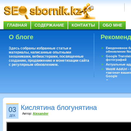
ГЛАВНАЯ
СОДЕРЖАНИЕ
КОНТАКТЫ
ОБО МНЕ
О блоге
Рекомен
Здесь собраны избранные статьи и
Ежеденевное б
обновление No
материалы, написанные опытными
seoшниками, вебмастерами, посвященные
Google Translat
фотографий
созданию, продвижению и монетизации сайта
с регулярным обновлением.
Актуальные ад
WebM AddUrl –
«загона» ваших
Google
Существует воп
ответить даже 
Переводчик Goo
Кислятина блогунятина
03
Автор:
Alexander
ДЕК