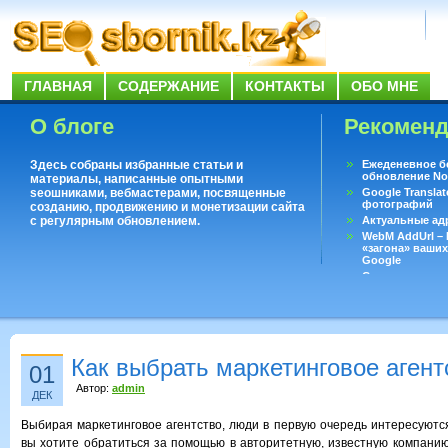
ГЛАВНАЯ
СОДЕРЖАНИЕ
КОНТАКТЫ
ОБО МНЕ
О блоге
Рекомен
Здесь собраны избранные статьи и
Ежеденевное б
обновление No
материалы, написанные опытными
seoшниками, вебмастерами, посвященные
Google Translat
фотографий
созданию, продвижению и монетизации сайта
с регулярным обновлением.
Актуальные ад
WebM AddUrl –
«загона» ваших
Google
Существует воп
ответить даже 
Переводчик Goo
Как выбрать маркетинговое агент
01
Автор:
admin
ДЕК
Выбирая маркетинговое агентство, люди в первую очередь интересуются
вы хотите обратиться за помощью в авторитетную, известную компанию,