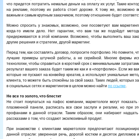
что придется потратить немалые деньги на оплату их услуг. Такие конт
на рекламе, поэтому их работа стоит дороже. К тому же, возможно 
важным и самым крупным заказчиком, поэтому отношение будет соответ
Можно спросить у знакомых, возможно, они посоветуют вам маркетинг
когда-то имели дело. Нет гарантии, что вам так же подойдут метод
придерживаются в этой компании. Возможно, чтобы выполнить ваш зак
другие решения и стратегии, другой маркетинг.
Перед тем, как составлять договор, попросите портфолио. Но помните, чт
лучшие примеры штучной работы, а не серийной. Многие фирмы ис
технологии, чтобы справиться в короткий срок с минимальными затратами.
результат вашего заказа будет таким же как и в «портфолио». Если же ва
которые не пускают на конвейер креатив, а используют уникальные мет
клиента, то можете быть спокойны за свой заказ. Таких людей, которых 
в социальных сетях и маркетингом в целом можно найти
по ссылке
.
Не все то золото, что блестит
Не стоит покупаться на пафос компании, маркетологи могут показать
плазменной панели, расписать все свои заслуги и регалии, но при 
профанами в данной отрасли. Таким образом, они набирают надцать 
рассказами о том, что создают эксклюзивный продукт.
При знакомстве с клиентами маркетологи предпочитают позициониро
данной отрасли: уверенная речь, дорогой костюм и десяток дипломов и