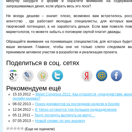
минутку забудьте о форме и обратите внимание на содержани
запрашиваемых денег, если убрать весь это лоск?
Не всегда дешево – значит плохо, возможно вам встретилось росс
агентство , где работают молодые специалисты, для которых важ
творческий потенциал, а не заработать деньги. Если вам повезло пов
маркетологов, то можете забыть о поговорке скупой платит дважды.
Обращайте внимание на понимающих специалистов, для которых будет
ваши желания. Главное, чтобы они не только слепо следовали ва
принимали активное участие в разработке и реализации проекта.
Поделиться в соц. сетях
Рекомендуем ещё
15.10.2012 --
Webit Congress 2012: Как отразится «предчувствие экон
онлайн-рынках?
06.02.2013 --
Поиск документов за последнюю неделю в Google
12.04.2012 --
В Yahoo останется три больших подразделения
05.11.2011 --
Тянут потянуть вытянуть не могут…
07.05.2013 --
Новый сервис по seo анализу
(Еще не оценили)