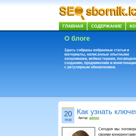
ГЛАВНАЯ
СОДЕРЖАНИЕ
КО
О блоге
Здесь собраны избранные статьи и
материалы, написанные опытными
seoшниками, вебмастерами, посвящен
созданию, продвижению и монетизации
с регулярным обновлением.
Как узнать ключе
20
Автор:
admin
ЯНВ
Сегодня мы поговор
своими конкурентами.