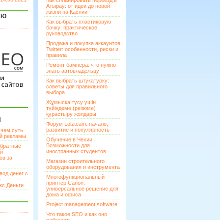
Как спланировать переезд в
Атырау: от идеи до новой
жизни на Каспии
ЯЮ
Как выбрать пластиковую
бочку: практическое
руководство
Продажа и покупка аккаунтов
Twitter: особенности, риски и
правила
Ремонт бампера: что нужно
знать автовладельцу
Как выбрать штукатурку:
советы для правильного
выбора
Жұмысқа түсу үшін
түйіндеме (резюме)
құрастыру жолдары
И
Форум Lolzteam: начало,
развитие и популярность
 чем суть
ой рекламы
Обучение в Чехии:
Возможности для
братные
иностранных студентов
ей
ов за
Магазин строительного
оборудования и инструмента
вод денег с
Многофункциональный
а
принтер Canon:
кс Деньги
универсальное решение для
дома и офиса
Project management software
Что такое SEO и как оно