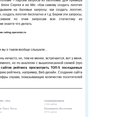
аголовке – парсим запросы из заголовка. Для примера
логе Сергея и ее title: «Как самому создать логотип
адываем на базовые запросы: как создать логотип,
, создать логотип бесплатно и т.д. Берем эти запросы,
рсиваем по этим запросам всю статистику из
ами знаете что делать
ик
rating.openstat.ru
сли вы о таком вообще слышали…
ь нечасто, но, тем не менее, встречается, вот у меня,
немного, но по аналогии с вышеописанной схемой (про
сайтов рейтинга просмотреть ТОП-5 посещаемых
рию рейтинга, например, Веб-дизайн. Создание сайта
цифры справа, показывающие количество посетителей