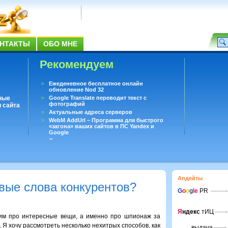
НТАКТЫ
ОБО МНЕ
Рекомендуем
Ежеденевное бесплатное онлайн
обновление Nod 32
ные
Google Translate переводит текст с
фотографий
 сайта
Актуальные адреса серверов
WebM AddUrl – Программа для быстрого
«загона» ваших сайтов в ПС Yandex и
Google
Существует вопросы, на которые не может
ответить даже Google
Переводчик Google для Android
Апдейты
вые слова конкурентов?
G
o
o
g
le
PR
Я
ндекс
тИЦ
им про интересные вещи, а именно про шпионаж за
 Я хочу рассмотреть несколько нехитрых способов, как
выдача