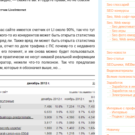
евидно, — скажете вы. И будете правы, но не совсем
Seo глоссарий
етчик
LiveInternet
SEO конкурсы
Seo, Web софт-п
Seo, Web юмор
- Seo демотива
с сайте имеется счетчик от LI около 90%, так что тут
- Seo игры
 кого-то из конкурентов может быть открыта статистика
- Seo фото юмо
- Seo, Web анек
ряд ли. Также вряд ли может быть открыта статистика
а, отчет по доле трафика с ПС почему-то с недавнего
 его починят, и им снова можно будет пользоваться.
Seo-новости
gle практически не несут никакой реальной информации
Seo-статьи
ратор, нежели что-то полезное. Так что предлагаю
SEOшники, WEBм
ным, которые я обозначил выше, но…
Видеоматериалы
Всякие полезност
Заработок
- Заработок в и
- Заработок на 
- Электронные д
Интервью с проф
- Интервью
- Подкаст (ауди
Новичку