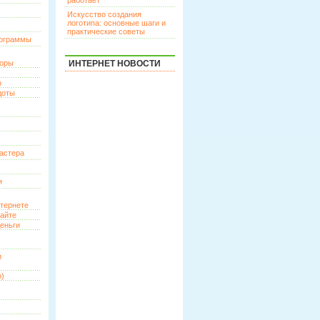
работает
Искусство создания
логотипа: основные шаги и
практические советы
рограммы
торы
ИНТЕРНЕТ НОВОСТИ
р
доты
астера
и
нтернете
сайте
еньги
и
о)