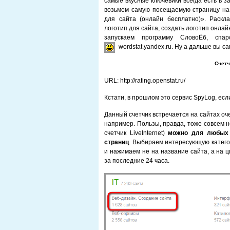
самые вкусные ключевики всегда есть в з
возьмем самую посещаемую страницу на б
для сайта (онлайн бесплатно)». Раскл
логотип для сайта, создать логотип онлайн
запускаем программу СловоЁб, спа
wordstat.yandex.ru. Ну а дальше вы с
Счетч
URL: http://rating.openstat.ru/
Кстати, в прошлом это сервис SpyLog, е
Данный счетчик встречается на сайтах очен
например. Пользы, правда, тоже совсем 
счетчик LiveInternet)
можно для любых 
страниц
. Выбираем интересующую катего
и нажимаем не на название сайта, а на 
за последние 24 часа.