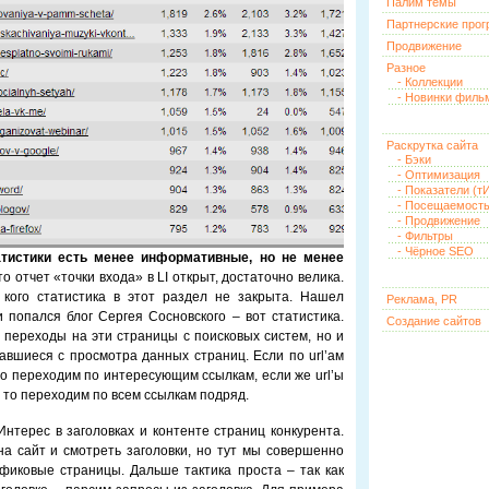
Палим темы
Партнерские про
Продвижение
Разное
- Коллекции
- Новинки филь
Раскрутка сайта
- Бэки
- Оптимизация
- Показатели (тИ
- Посещаемост
- Продвижение
- Фильтры
- Чёрное SEO
тистики есть менее информативные, но не менее
то отчет «точки входа» в LI открыт, достаточно велика.
 кого статистика в этот раздел не закрыта. Нашел
Реклама, PR
 попался блог Сергея Сосновского – вот статистика.
Создание сайтов
о переходы на эти страницы с поисковых систем, но и
авшиеся с просмотра данных страниц. Если по url’ам
 то переходим по интересующим ссылкам, если же url’ы
, то переходим по всем ссылкам подряд.
нтерес в заголовках и контенте страниц конкурента.
а сайт и смотреть заголовки, но тут мы совершенно
фиковые страницы. Дальше тактика проста – так как