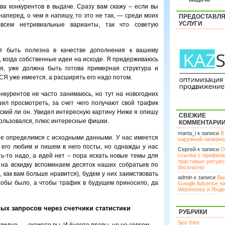
ва конкурентов в выдаче. Сразу вам скажу – если вы
наперед, о чем я напишу, то это не так, — среди моих
ПРЕДОСТАВЛ
УСЛУГИ
всем нетривиальные варианты, так что советую
т быть полезна в качестве дополнения к вашему
, когда собственные идеи на исходе. Я придерживаюсь
ся, уже должна быть готова примерная структура и
 СЯ уже имеется, а расширять его надо потом.
нкурентов не часто занимаюсь, но тут на новогодних
шил просмотреть, за счет чего получают свой трафик
еский ли он. Увидел интересную картину
Ниже я опишу
СВЕЖИЕ
ользовался, плюс интересные фишки.
КОММЕНТАРИ
marta_i к записи
В
те определимся с исходными данными. У нас имеется
наружной лазерн
мы его любим и пишем в него посты, но однажды у нас
Сергей к записи
О
ь-то надо, а идей нет – пора искать новые темы для
ссылки с профил
трастовых ресурс
 на вскидку вспоминаем десяток наших собратьев по
бесплатно
, как вам больше нравится), будем у них заимствовать
admin к записи
Вы
тобы было, а чтобы трафик в будущем приносило, да
Google Adsense н
Webmoney и Янде
х запросов через счетчики статистики
РУБРИКИ
Seo блог