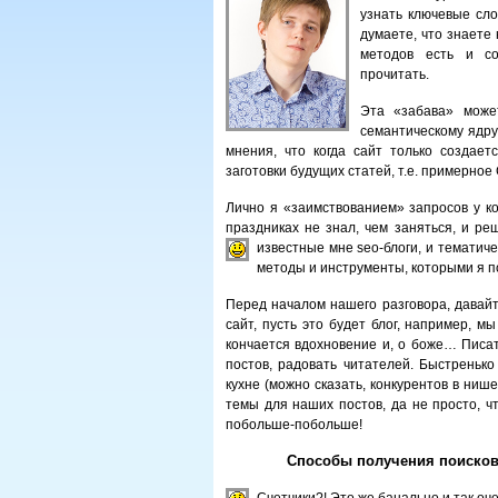
узнать ключевые сло
думаете, что знаете 
методов есть и со
прочитать.
Эта «забава» може
семантическому ядру
мнения, что когда сайт только создает
заготовки будущих статей, т.е. примерное
Лично я «заимствованием» запросов у ко
праздниках не знал, чем заняться, и ре
известные мне seo-блоги, и тематич
методы и инструменты, которыми я п
Перед началом нашего разговора, давай
сайт, пусть это будет блог, например, 
кончается вдохновение и, о боже… Писат
постов, радовать читателей. Быстренько
кухне (можно сказать, конкурентов в нише
темы для наших постов, да не просто, ч
побольше-побольше!
Способы получения поисковы