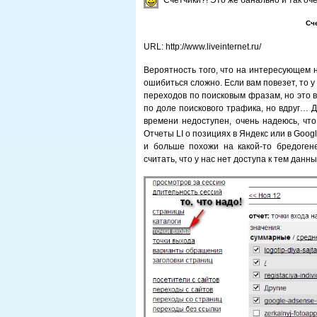
Счетчики?! Это же банально и так оч
Сч
URL: http://www.liveinternet.ru/
Вероятность того, что на интересующем на
ошибиться сложно. Если вам повезет, то у
переходов по поисковым фразам, но это в
по доле поискового трафика, но вдруг… Д
времени недоступен, очень надеюсь, что
Отчеты LI о позициях в Яндекс или в Goo
и больше похожи на какой-то бредогене
считать, что у нас нет доступа к тем дан