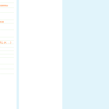
граммы
мов
Ц, pr, …)
ь