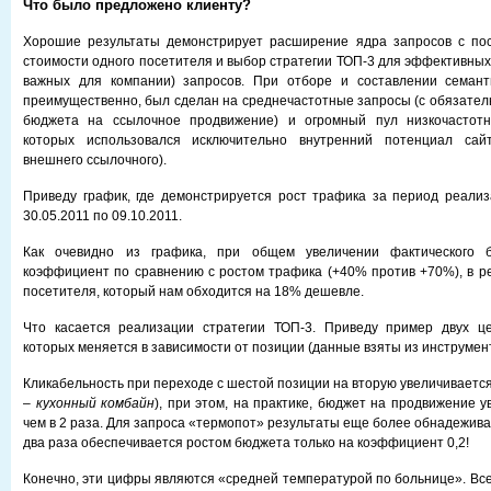
Что было предложено клиенту?
Хорошие результаты демонстрирует расширение ядра запросов с п
стоимости одного посетителя и выбор стратегии ТОП-3 для эффективных
важных для компании) запросов. При отборе и составлении семанти
преимущественно, был сделан на среднечастотные запросы (с обязате
бюджета на ссылочное продвижение) и огромный пул низкочастотн
которых использовался исключительно внутренний потенциал сай
внешнего ссылочного).
Приведу график, где демонстрируется рост трафика за период реализ
30.05.2011 по 09.10.2011.
Как очевидно из графика, при общем увеличении фактического
коэффициент по сравнению с ростом трафика (+40% против +70%), в р
посетителя, который нам обходится на 18% дешевле.
Что касается реализации стратегии ТОП-3. Приведу пример двух ц
которых меняется в зависимости от позиции (данные взяты из инструмен
Кликабельность при переходе с шестой позиции на вторую увеличивается
–
кухонный комбайн
), при этом, на практике, бюджет на продвижение 
чем в 2 раза. Для запроса «термопот» результаты еще более обнадежив
два раза обеспечивается ростом бюджета только на коэффициент 0,2!
Конечно, эти цифры являются «средней температурой по больнице». Все