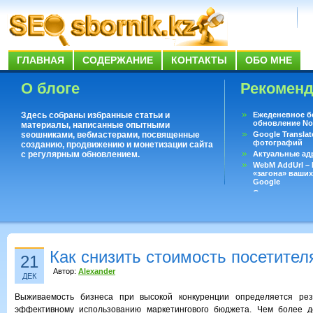
ГЛАВНАЯ
СОДЕРЖАНИЕ
КОНТАКТЫ
ОБО МНЕ
О блоге
Рекомен
Здесь собраны избранные статьи и
Ежеденевное б
обновление No
материалы, написанные опытными
seoшниками, вебмастерами, посвященные
Google Translat
фотографий
созданию, продвижению и монетизации сайта
с регулярным обновлением.
Актуальные ад
WebM AddUrl –
«загона» ваших
Google
Существует воп
ответить даже 
Переводчик Goo
Как снизить стоимость посетител
21
Автор:
Alexander
ДЕК
Выживаемость бизнеса при высокой конкуренции определяется рез
эффективному использованию маркетингового бюджета. Чем более 