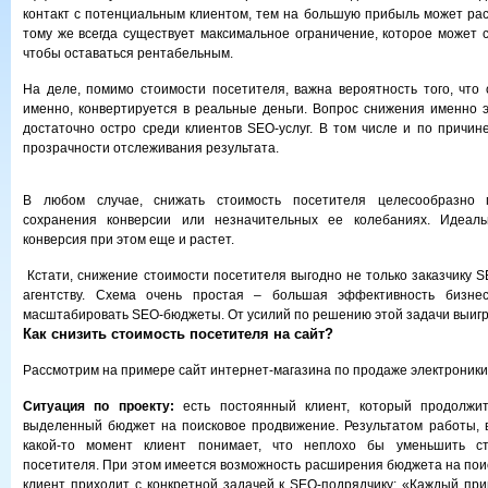
контакт с потенциальным клиентом, тем на большую прибыль может рас
тому же всегда существует максимальное ограничение, которое может с
чтобы оставаться рентабельным.
На деле, помимо стоимости посетителя, важна вероятность того, что 
именно, конвертируется в реальные деньги. Вопрос снижения именно э
достаточно остро среди клиентов SEO-услуг. В том числе и по причин
прозрачности отслеживания результата.
В любом случае, снижать стоимость посетителя целесообразно 
сохранения конверсии или незначительных ее колебаниях. Идеаль
конверсия при этом еще и растет.
Кстати, снижение стоимости посетителя выгодно не только заказчику S
агентству. Схема очень простая – большая эффективность бизнес
масштабировать SEO-бюджеты. От усилий по решению этой задачи выигр
Как снизить стоимость посетителя на сайт?
Рассмотрим на примере сайт интернет-магазина по продаже электроники – 
Ситуация по проекту:
есть постоянный клиент, который продолжит
выделенный бюджет на поисковое продвижение. Результатом работы, в
какой-то момент клиент понимает, что неплохо бы уменьшить ст
посетителя. При этом имеется возможность расширения бюджета на пои
клиент приходит с конкретной задачей к SEO-подрядчику: «Каждый пр