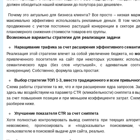
должен обходиться нашей компании до полутора раз дешевле».
Почему это актуально для бизнеса клиента? Все просто – низкая марж
максимально эффективно использовать рекламные деньги. В том числ
продвижение с учетом постоянно растущей конкуренции в секторе де
планомерного снижения стоимости товаров его группы.
Возможные варианты стратегии для реализации задачи
Наращивание трафика за счет расширения эффективного семанти
Реализация этой стратегии влечет за собой увеличение бюджета, но
мо
привлеченного посетителя на сайт при некоторых условиях: исполь
семантического ядра (без слов «пустышей», с адекватным соо
конкуренции). Собственно, формула здесь простая:
Выбор стратегии ТОП 1-3, вместо традиционного и всем привычно
Схема работы стратегии та же, что и при расширении ядра запросов. За
здесь мы воздействуем на параметр CTR (кликабельности) сниппета в в
за счет повышения позиции и при меньшем коэффициенте затрат. Схем
разберем ниже.
Улучшение показателя
CTR
за счет сниппета
Хотя полностью контролировать вывод сниппета при текущих алгорит
невозможно, прогнозировать и «подсказывать» поисковикам, 
пользователю в поисковой выдаче для сайта, реально.